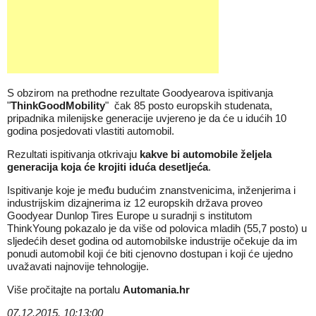
S obzirom na prethodne rezultate Goodyearova ispitivanja
"
ThinkGoodMobility
" čak 85 posto europskih studenata,
pripadnika milenijske generacije uvjereno je da će u idućih 10
godina posjedovati vlastiti automobil.
Rezultati ispitivanja otkrivaju
kakve bi automobile željela
generacija koja će krojiti iduća desetljeća
.
Ispitivanje koje je među budućim znanstvenicima, inženjerima i
industrijskim dizajnerima iz 12 europskih država proveo
Goodyear Dunlop Tires Europe u suradnji s institutom
ThinkYoung pokazalo je da više od polovica mladih (55,7 posto) u
sljedećih deset godina od automobilske industrije očekuje da im
ponudi automobil koji će biti cjenovno dostupan i koji će ujedno
uvažavati najnovije tehnologije.
Više pročitajte na portalu
Automania.hr
07.12.2015. 10:13:00