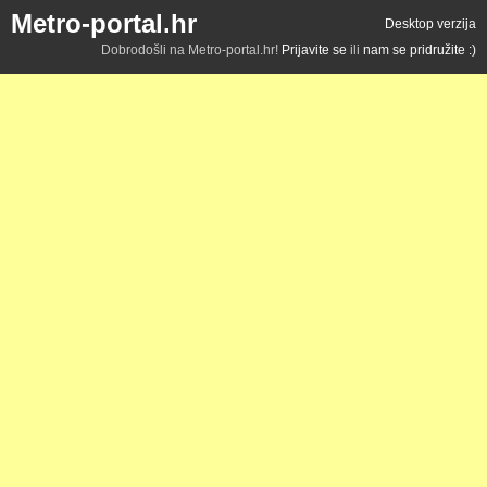
Metro-portal.hr
Desktop verzija
Dobrodošli na Metro-portal.hr!
Prijavite se
ili
nam se pridružite :)