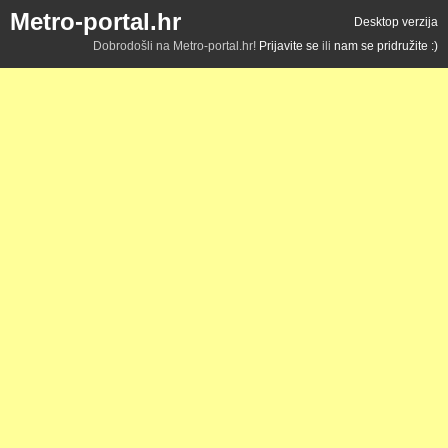
Metro-portal.hr
Desktop verzija
Dobrodošli na Metro-portal.hr!
Prijavite se
ili
nam se pridružite :)