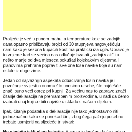
Proljeće je već u punom mahu, a temperature koje se zadnjih
dana opasno približavaju brojci od 30 stupnjeva nagovješćuju
nam kako je sezona kupaćih kostima praktički iza ugla. Upravo je
to vrijeme kad se većina nas odlučuje hvatati „zadnji vlak" i u
nešto manje od dva mjeseca pokušati kojekakvim dijetama i
planovima prehrane popraviti sve one loše navike koje su nam
ostale iz duge zime.
Jedan od najvažnijih aspekata odbacivanja loših navika je i
povećanje svijesti o onomu što unosimo u sebe, što najćešće
znači puno veći oprez pri kupnji. Za većinu nas to zapravo znači
čitanje deklaracija na prehrambenim proizvodima, u nadi da ćemo
izabrati onaj koji će biti najviše u skladu s našom dijetom.
Ipak, čitanje podataka s deklaracije nije tako jednostavno niti
jednoznačno kako se ponekad čini, zbog čega pažnju posebno
trebate usmjeriti na sljedeće tri stvari:
Ne gledajte isključivo kalorije:
Sasvim je logično da će većina