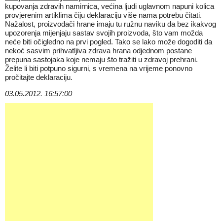
kupovanja zdravih namirnica, većina ljudi uglavnom napuni kolica
provjerenim artiklima čiju deklaraciju više nama potrebu čitati.
Nažalost, proizvođači hrane imaju tu ružnu naviku da bez ikakvog
upozorenja mijenjaju sastav svojih proizvoda, što vam možda
neće biti očigledno na prvi pogled. Tako se lako može dogoditi da
nekoć sasvim prihvatljiva zdrava hrana odjednom postane
prepuna sastojaka koje nemaju što tražiti u zdravoj prehrani.
Želite li biti potpuno sigurni, s vremena na vrijeme ponovno
pročitajte deklaraciju.
03.05.2012. 16:57:00