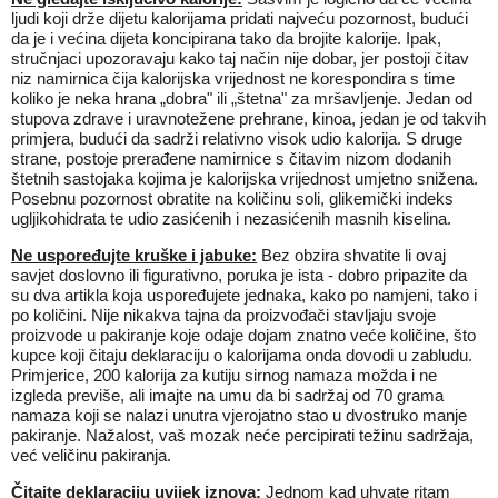
ljudi koji drže dijetu kalorijama pridati najveću pozornost, budući
da je i većina dijeta koncipirana tako da brojite kalorije. Ipak,
stručnjaci upozoravaju kako taj način nije dobar, jer postoji čitav
niz namirnica čija kalorijska vrijednost ne korespondira s time
koliko je neka hrana „dobra" ili „štetna" za mršavljenje. Jedan od
stupova zdrave i uravnotežene prehrane, kinoa, jedan je od takvih
primjera, budući da sadrži relativno visok udio kalorija. S druge
strane, postoje prerađene namirnice s čitavim nizom dodanih
štetnih sastojaka kojima je kalorijska vrijednost umjetno snižena.
Posebnu pozornost obratite na količinu soli, glikemički indeks
ugljikohidrata te udio zasićenih i nezasićenih masnih kiselina.
Ne uspoređujte kruške i jabuke:
Bez obzira shvatite li ovaj
savjet doslovno ili figurativno, poruka je ista - dobro pripazite da
su dva artikla koja uspoređujete jednaka, kako po namjeni, tako i
po količini. Nije nikakva tajna da proizvođači stavljaju svoje
proizvode u pakiranje koje odaje dojam znatno veće količine, što
kupce koji čitaju deklaraciju o kalorijama onda dovodi u zabludu.
Primjerice, 200 kalorija za kutiju sirnog namaza možda i ne
izgleda previše, ali imajte na umu da bi sadržaj od 70 grama
namaza koji se nalazi unutra vjerojatno stao u dvostruko manje
pakiranje. Nažalost, vaš mozak neće percipirati težinu sadržaja,
već veličinu pakiranja.
Čitajte deklaraciju uvijek iznova:
Jednom kad uhvate ritam