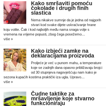
Kako smršaviti pomoću
čokolade i drugih finih
slastica
Nema nikakve sumnje da je jedna od najgorih
stvari kod svake dijete uskraćivanje hrane
koju volite. Čak i kod najboljih među nama snaga volje s
vremena na vrijeme popusti, zbog čega posežemo…
više »
Kako izbjeći zamke na
deklaracijama proizvoda
Proljeće je već u punom mahu, a temperature
koje se zadnjih dana opasno približavaju brojci
od 30 stupnjeva nagovješćuju nam kako je
sezona kupaćih kostima praktički iza ugla. Upravo…
više »
Čudne taktike za
mršavljenje koje stvarno
funkcioniraju