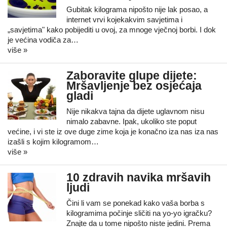
Gubitak kilograma nipošto nije lak posao, a
internet vrvi kojekakvim savjetima i
„savjetima" kako pobijediti u ovoj, za mnoge vječnoj borbi. I dok
je većina vodiča za…
više »
Zaboravite glupe dijete:
Mršavljenje bez osjećaja
gladi
Nije nikakva tajna da dijete uglavnom nisu
nimalo zabavne. Ipak, ukoliko ste poput
većine, i vi ste iz ove duge zime koja je konačno iza nas iza nas
izašli s kojim kilogramom…
više »
10 zdravih navika mršavih
ljudi
Čini li vam se ponekad kako vaša borba s
kilogramima počinje sličiti na yo-yo igračku?
Znajte da u tome nipošto niste jedini. Prema