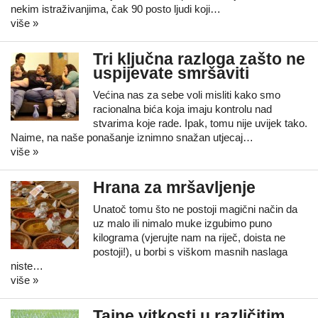
nekim istraživanjima, čak 90 posto ljudi koji…
više »
Tri ključna razloga zašto ne
uspijevate smršaviti
Većina nas za sebe voli misliti kako smo
racionalna bića koja imaju kontrolu nad
stvarima koje rade. Ipak, tomu nije uvijek tako.
Naime, na naše ponašanje iznimno snažan utjecaj…
više »
Hrana za mršavljenje
Unatoč tomu što ne postoji magični način da
uz malo ili nimalo muke izgubimo puno
kilograma (vjerujte nam na riječ, doista ne
postoji!), u borbi s viškom masnih naslaga
niste…
više »
Tajne vitkosti u različitim