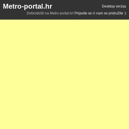
Metro-portal.hr
Desktop verzija
Dobrodošli na Metro-portal.hr!
Prijavite se
ili
nam se pridružite :)