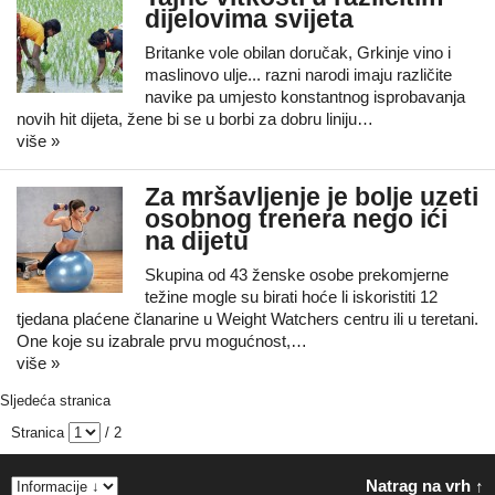
dijelovima svijeta
Britanke vole obilan doručak, Grkinje vino i
maslinovo ulje... razni narodi imaju različite
navike pa umjesto konstantnog isprobavanja
novih hit dijeta, žene bi se u borbi za dobru liniju…
više »
Za mršavljenje je bolje uzeti
osobnog trenera nego ići
na dijetu
Skupina od 43 ženske osobe prekomjerne
težine mogle su birati hoće li iskoristiti 12
tjedana plaćene članarine u Weight Watchers centru ili u teretani.
One koje su izabrale prvu mogućnost,…
više »
Sljedeća stranica
Stranica
/ 2
Natrag na vrh ↑