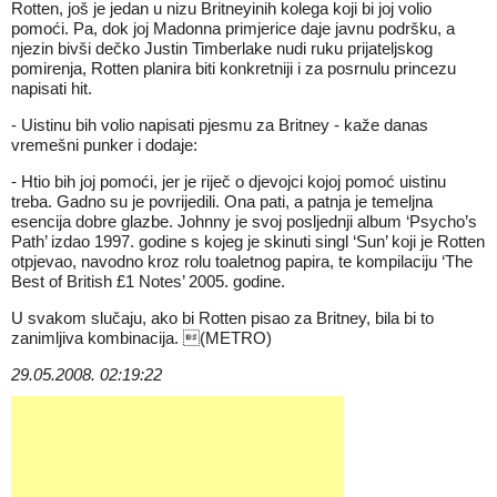
Rotten, još je jedan u nizu Britneyinih kolega koji bi joj volio
pomoći. Pa, dok joj Madonna primjerice daje javnu podršku, a
njezin bivši dečko Justin Timberlake nudi ruku prijateljskog
pomirenja, Rotten planira biti konkretniji i za posrnulu princezu
napisati hit.
- Uistinu bih volio napisati pjesmu za Britney - kaže danas
vremešni punker i dodaje:
- Htio bih joj pomoći, jer je riječ o djevojci kojoj pomoć uistinu
treba. Gadno su je povrijedili. Ona pati, a patnja je temeljna
esencija dobre glazbe. Johnny je svoj posljednji album ‘Psycho’s
Path’ izdao 1997. godine s kojeg je skinuti singl ‘Sun’ koji je Rotten
otpjevao, navodno kroz rolu toaletnog papira, te kompilaciju ‘The
Best of British £1 Notes’ 2005. godine.
U svakom slučaju, ako bi Rotten pisao za Britney, bila bi to
zanimljiva kombinacija. (METRO)
29.05.2008. 02:19:22