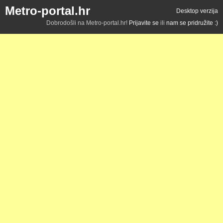
Metro-portal.hr
Desktop verzija
Dobrodošli na Metro-portal.hr!
Prijavite se
ili
nam se pridružite :)