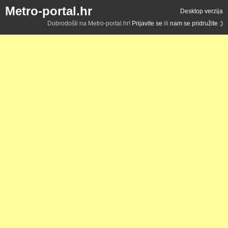
Metro-portal.hr
Desktop verzija
Dobrodošli na Metro-portal.hr!
Prijavite se
ili
nam se pridružite :)