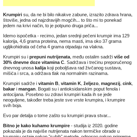
Krumpiri
su, da ne bi bilo nikakve zabune, izrazito zdrava hrana,
štoviše, jedna od najzdravijih mogćih... to što mi to ponekad
jedem na krivi način, to je potpuno druga priča...
Idemo ispočetka - recimo, jedan srednji pečeni krumpir ima 129
kalorija, 4,6 grama proteina, nema masti, ima oko 37 grama
ugljikohidrata od čeha 4 grama otpadaju na vlakna.
Krumpiri su i
prepuni nutrijenata
, među ostalim sadrži
više od
30% dnevne doze vitamina C
. Sadržava i trećinu preporučenog
dnevnog unosa
kalija
koji poboljšava rad živčanog sustava,
mišića i srca, a održava tlak na normalnim razinama.
Krumpiri sadrže i
vitamin B
,
vitamin K
,
željezo
,
magnezij
,
cink
,
bakar
i
mangan
. Bogati su i antioksidanskim poput fenola i
antocijana. Posebno su zdravi krumpiri kada ih se jede
neoguljene, također treba jeste sve vrste krumpira, i krumpire
svih boja.
Evo par detalja o tome zašto su krumpiri prava stvar...
Bitno je kako kuhamo krumpire
- studija iz 2020. godine
pokazala je da najviše nutrijenata nakon termičke obrade u
krumpiru ostaje nakon "suhih" metode, odnosno nakon pripreme