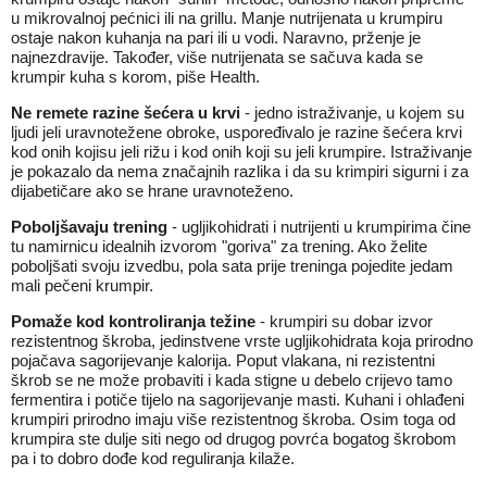
u mikrovalnoj pećnici ili na grillu. Manje nutrijenata u krumpiru
ostaje nakon kuhanja na pari ili u vodi. Naravno, prženje je
najnezdravije. Također, više nutrijenata se sačuva kada se
krumpir kuha s korom, piše Health.
Ne remete razine šećera u krvi
- jedno istraživanje, u kojem su
ljudi jeli uravnotežene obroke, uspoređivalo je razine šećera krvi
kod onih kojisu jeli rižu i kod onih koji su jeli krumpire. Istraživanje
je pokazalo da nema značajnih razlika i da su krimpiri sigurni i za
dijabetičare ako se hrane uravnoteženo.
Poboljšavaju trening
- ugljikohidrati i nutrijenti u krumpirima čine
tu namirnicu idealnih izvorom "goriva" za trening. Ako želite
poboljšati svoju izvedbu, pola sata prije treninga pojedite jedam
mali pečeni krumpir.
Pomaže kod kontroliranja težine
- krumpiri su dobar izvor
rezistentnog škroba, jedinstvene vrste ugljikohidrata koja prirodno
pojačava sagorijevanje kalorija. Poput vlakana, ni rezistentni
škrob se ne može probaviti i kada stigne u debelo crijevo tamo
fermentira i potiče tijelo na sagorijevanje masti. Kuhani i ohlađeni
krumpiri prirodno imaju više rezistentnog škroba. Osim toga od
krumpira ste dulje siti nego od drugog povrća bogatog škrobom
pa i to dobro dođe kod reguliranja kilaže.