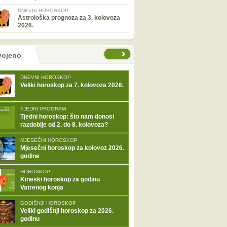
DNEVNI HOROSKOP
Astrološka prognoza za 3. kolovoza
2026.
tranice
vojeno
DNEVNI HOROSKOP
Veliki horoskop za 7. kolovoza 2026.
TJEDNI PROGRAM
Tjedni horoskop: što nam donosi
razdoblje od 2. do 8. kolovoza?
MJESEČNI HOROSKOP
Mjesečni horoskop za kolovoz 2026.
godine
HOROSKOP
Kineski horoskop za godinu
Vatrenog konja
GODIŠNJI HOROSKOP
Veliki godišnji horoskop za 2026.
godinu