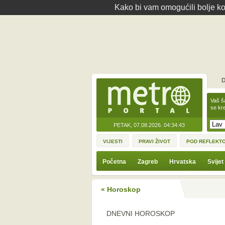
Kako bi vam omogućili bolje kor
D
Vaš š
se kre
PETAK, 07.08.2026.
04:34:43
VIJESTI
PRAVI ŽIVOT
POD REFLEKT
Početna
Zagreb
Hrvatska
Svijet
« Horoskop
DNEVNI HOROSKOP