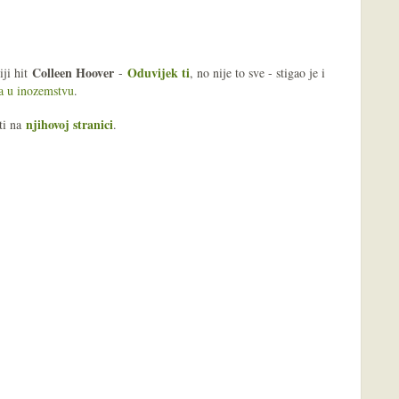
Colleen Hoover
Oduvijek ti
iji hit
-
, no nije to sve - stigao je i
a u inozemstvu
.
njihovoj stranici
ti na
.