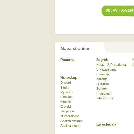
OBJAVI KOMEN
Mapa stranice
Početna
Zagreb
Najave & Događanja
K
U kazalištima
U kinima
Horoskop
Klizanje
Dnevni
Ljekarne
Tjedni
Bolnice
Mjesečni
Hitni prijem
Godišnji
Info telefoni
Kineski
Erotski
Sanjarica
Numerologija
Analiza datuma
Iza ogledala
Analiza imena