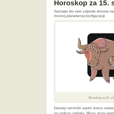
Horoskop za 15. 
Saznajte što vam zvijezde donose na p
moćnoj planetarnoj konfiguraciji
Horoskop za 15. sv
Današnji astrološki aspekti donose snažnu
sve znakove zodijaka. Mjesec stvara nape