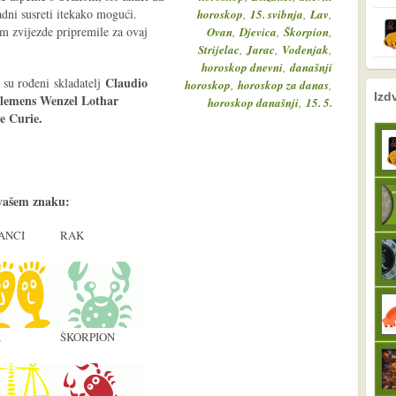
adni susreti itekako mogući.
,
,
,
horoskop
15. svibnja
Lav
vam zvijezde pripremile za ovaj
,
,
,
Ovan
Djevica
Škorpion
,
,
,
Strijelac
Jarac
Vodenjak
,
horoskop dnevni
današnji
Claudio
 su rođeni skladatelj
,
,
horoskop
horoskop za danas
nema prethodne s
sljedeće
Izd
lemens Wenzel Lothar
,
horoskop današnji
15. 5.
re Curie
.
vašem znaku:
ANCI
RAK
A
ŠKORPION