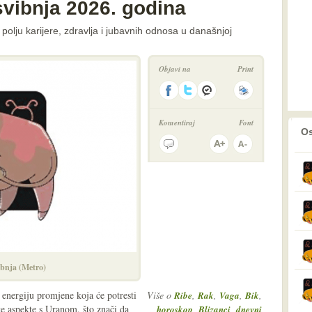
svibnja 2026. godina
olju karijere, zdravlja i jubavnih odnosa u današnjoj
Objavi na
Print
Komentiraj
Font
prethodno
2
Os
ibnja (Metro)
 energiju promjene koja će potresti
Više o
,
,
,
,
Ribe
Rak
Vaga
Bik
te aspekte s Uranom, što znači da
,
,
horoskop
Blizanci
dnevni