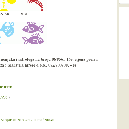
NJAK
RIBE
ručnjaka i astrologa na broju 064/561-165, cijena poziva
uža : Maratela mreže d.o.o., 072/700700, +18)
witteru
.
2026.
i
a
Sanjarica, sanovnik, tumač snova
.