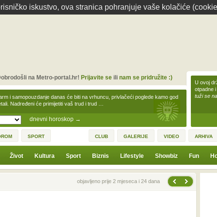
isničko iskustvo, ova stranica pohranjuje vaše kolačiće (cookie
obrodošli na Metro-portal.hr!
Prijavite se
ili
nam se pridružite :)
U ovoj dr
otpadne i
tuži se na
arm i samopouzdanje danas će biti na vrhuncu, privlačeći poglede kamo god
tali. Nadređeni će primijetiti vaš trud i trud …
dnevni horoskop
→
OROM
SPORT
CLUB
GALERIJE
VIDEO
ARHIVA
Život
Kultura
Sport
Biznis
Lifestyle
Showbiz
Fun
Ho
Sljedeća vijest
Prethodna vijest
objavljeno prije 2 mjeseca i 24 dana