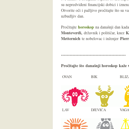
su nepredviđeni financijski dobici i iznen
Otvorite oči i pažljivo pročitajte što su 
uzbudljiv dan.
horoskop
Pročitajte
na današnji dan kada
Monteverdi
,
K
državnik i političar, knez
Metternich
Pier
te nobelovac i inženjer
---------------------------------------------
Pročitajte što današnji
horoskop
kaže 
OVAN
BIK
BLIZ
LAV
DJEVICA
VAG