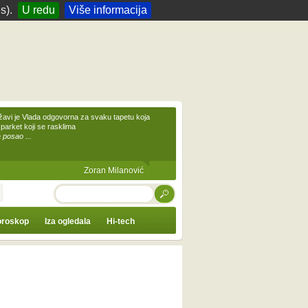
s).
U redu
Više informacija
žavi je Vlada odgovorna za svaku tapetu koja
 parket koji se rasklima
 posao ...
Zoran Milanović
TRAŽI
roskop
Iza ogledala
Hi-tech