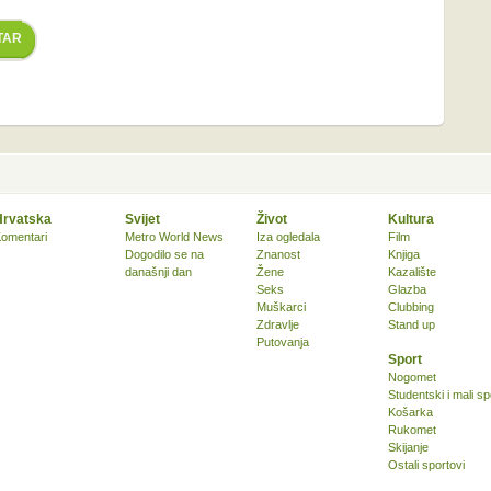
TAR
Hrvatska
Svijet
Život
Kultura
omentari
Metro World News
Iza ogledala
Film
Dogodilo se na
Znanost
Knjiga
današnji dan
Žene
Kazalište
Seks
Glazba
Muškarci
Clubbing
Zdravlje
Stand up
Putovanja
Sport
Nogomet
Studentski i mali sp
Košarka
Rukomet
Skijanje
Ostali sportovi