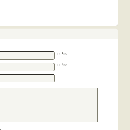
nužno
nužno
e