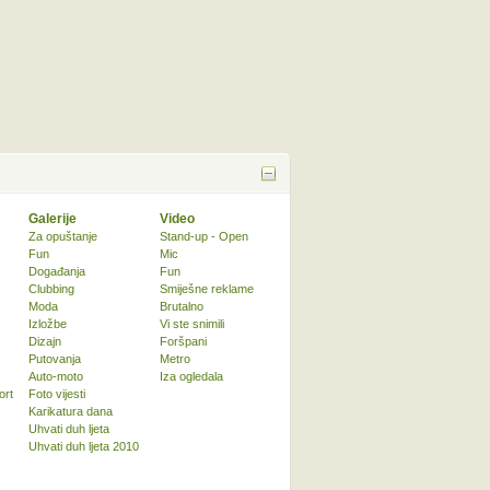
Galerije
Video
Za opuštanje
Stand-up - Open
Fun
Mic
Događanja
Fun
Clubbing
Smiješne reklame
Moda
Brutalno
Izložbe
Vi ste snimili
Dizajn
Foršpani
Putovanja
Metro
Auto-moto
Iza ogledala
ort
Foto vijesti
Karikatura dana
Uhvati duh ljeta
Uhvati duh ljeta 2010