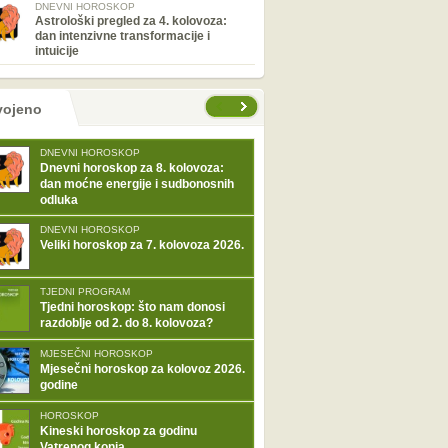
DNEVNI HOROSKOP
Astrološki pregled za 4. kolovoza:
dan intenzivne transformacije i
intuicije
tranice
vojeno
DNEVNI HOROSKOP
Dnevni horoskop za 8. kolovoza:
dan moćne energije i sudbonosnih
odluka
DNEVNI HOROSKOP
Veliki horoskop za 7. kolovoza 2026.
TJEDNI PROGRAM
Tjedni horoskop: što nam donosi
razdoblje od 2. do 8. kolovoza?
MJESEČNI HOROSKOP
Mjesečni horoskop za kolovoz 2026.
godine
HOROSKOP
Kineski horoskop za godinu
Vatrenog konja