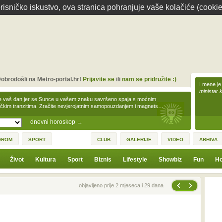
isničko iskustvo, ova stranica pohranjuje vaše kolačiće (cookie
obrodošli na Metro-portal.hr!
Prijavite se
ili
nam se pridružite :)
I mene je
ministar 
e vaš dan jer se Sunce u vašem znaku savršeno spaja s moćnim
čkim tranzitima. Zračite nevjerojatnim samopouzdanjem i magnets…
dnevni horoskop
→
OROM
SPORT
CLUB
GALERIJE
VIDEO
ARHIVA
Život
Kultura
Sport
Biznis
Lifestyle
Showbiz
Fun
Ho
Sljedeća vijest
Prethodna vijest
objavljeno prije 2 mjeseca i 29 dana