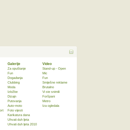
Galerije
Video
Za opuštanje
Stand-up - Open
Fun
Mic
Događanja
Fun
Clubbing
Smiješne reklame
Moda
Brutalno
Izložbe
Vi ste snimili
Dizajn
Foršpani
Putovanja
Metro
Auto-moto
Iza ogledala
ort
Foto vijesti
Karikatura dana
Uhvati duh ljeta
Uhvati duh ljeta 2010