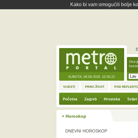
Kako bi vam omogućili bolje kor
D
Ovo j
kozmi
SUBOTA, 08.08.2026.
10:30:21
VIJESTI
PRAVI ŽIVOT
POD REFLEKT
Početna
Zagreb
Hrvatska
Svijet
« Horoskop
DNEVNI HOROSKOP