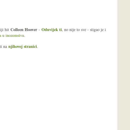
Colleen Hoover
Oduvijek ti
iji hit
-
, no nije to sve - stigao je i
a u inozemstvu
.
njihovoj stranici
ti na
.