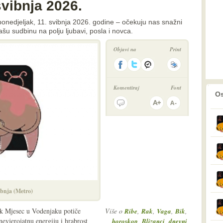
vibnja 2026.
onedjeljak, 11. svibnja 2026. godine – očekuju nas snažni
 vašu sudbinu na polju ljubavi, posla i novca.
Objavi na
Print
Komentiraj
Font
prethodno
2
Os
ibnja (Metro)
ok Mjesec u Vodenjaku potiče
Više o
,
,
,
,
Ribe
Rak
Vaga
Bik
nevjerojatnu energiju i hrabrost
,
,
horoskop
Blizanci
dnevni