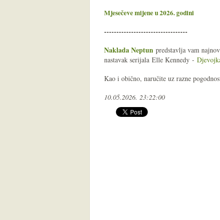
Mjesečeve mijene u 2026
. godini
----------------------------------
Naklada Neptun
predstavlja vam najnov
nastavak serijala
Elle Kennedy
-
Djevojk
Kao i obično, naručite uz razne pogodnos
10.05.2026. 23:22:00