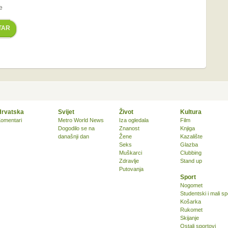
e
TAR
Hrvatska
Svijet
Život
Kultura
omentari
Metro World News
Iza ogledala
Film
Dogodilo se na
Znanost
Knjiga
današnji dan
Žene
Kazalište
Seks
Glazba
Muškarci
Clubbing
Zdravlje
Stand up
Putovanja
Sport
Nogomet
Studentski i mali sp
Košarka
Rukomet
Skijanje
Ostali sportovi