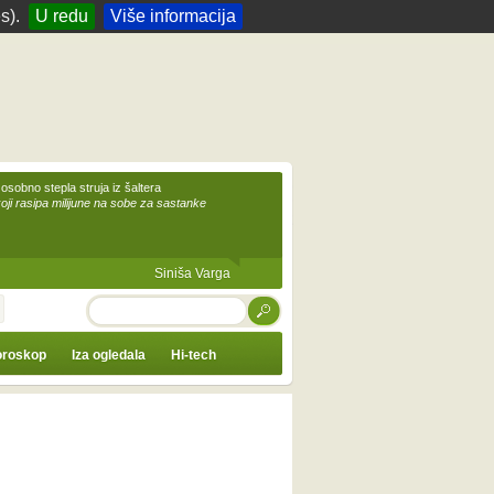
s).
U redu
Više informacija
 osobno stepla struja iz šaltera
koji rasipa milijune na sobe za sastanke
Siniša Varga
TRAŽI
roskop
Iza ogledala
Hi-tech