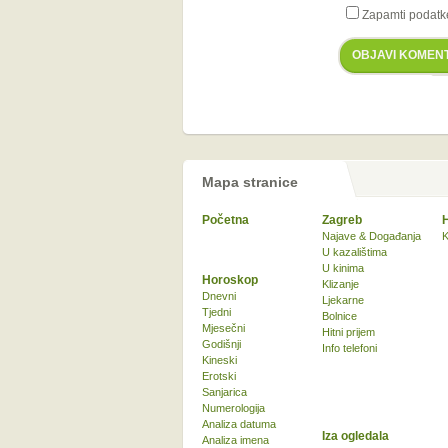
Zapamti podatk
OBJAVI KOMEN
Mapa stranice
Početna
Zagreb
Najave & Događanja
K
U kazalištima
U kinima
Horoskop
Klizanje
Dnevni
Ljekarne
Tjedni
Bolnice
Mjesečni
Hitni prijem
Godišnji
Info telefoni
Kineski
Erotski
Sanjarica
Numerologija
Analiza datuma
Iza ogledala
Analiza imena