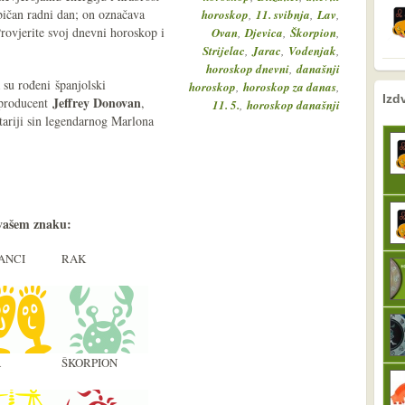
bičan radni dan; on označava
,
,
,
horoskop
11. svibnja
Lav
Provjerite svoj dnevni horoskop i
,
,
,
Ovan
Djevica
Škorpion
,
,
,
Strijelac
Jarac
Vodenjak
,
horoskop dnevni
današnji
 su rođeni španjolski
,
,
horoskop
horoskop za danas
nema prethodne s
sljedeće
Izd
Jeffrey Donovan
 producent
,
,
11. 5.
horoskop današnji
stariji sin legendarnog Marlona
vašem znaku:
ANCI
RAK
A
ŠKORPION