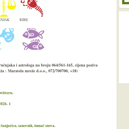
NJAK
RIBE
ručnjaka i astrologa na broju 064/561-165, cijena poziva
uža : Maratela mreže d.o.o., 072/700700, +18)
witteru
.
2026.
i
a
Sanjarica, sanovnik, tumač snova
.