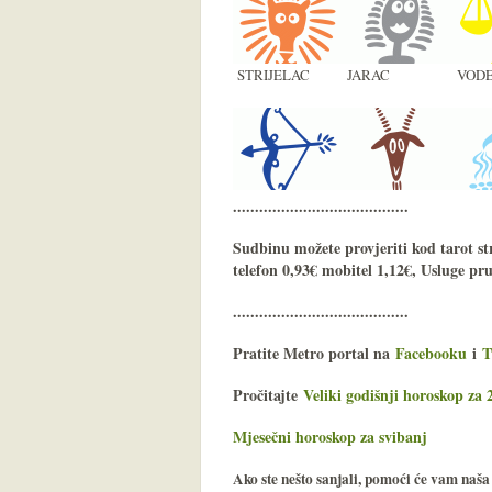
STRIJELAC
JARAC
VODE
........................................
Sudbinu možete provjeriti kod tarot st
telefon 0,93€ mobitel 1,12€, Usluge pr
........................................
Pratite Metro portal na
Facebooku
i
T
Pročitajte
Veliki godišnji horoskop za 
Mjesečni horoskop za svibanj
Ako ste nešto sanjali, pomoći će vam naš