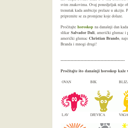
svim znakovima. Ovaj ponedjeljak nije o
trenutak kada ambicije prelaze u akciju. 
pripremite se za promjene koje dolaze.
horoskop
Pročitajte
na današnji dan kada
Salvador Dali
slikar
, američki glumac i
Christian Brando
američki glumac
, naj
Branda i mnogi drugi!
---------------------------------------------
Pročitajte što današnji
horoskop
kaže 
OVAN
BIK
BLIZ
LAV
DJEVICA
VAG