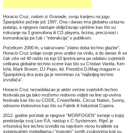
Horacio Cruz, rodom iz Granade, svoju karijeru na jugu
Španjolske počinje još 1997. Ona i danas ima globalnu uzlaznu
putanju, a njegove nastupe obilježavaju vještine kao što su
miksanje na 3 gramofona ili CD playera, brzina, preciznost i
komunikacija pa čak i "interakcija" s publikom.
Početkom 2000-ih, u takozvano "zlatno doba techno glazbe",
Horacio Cruz izdaje svoje prve uratke na vinilu, a do danas ih se
čak više od 40 našlo na top-10 ljestvicama po odabiru svjetskih
velikana globalne techno scene kao što su Cristian Varela, Ken
Ishii, Mark Broom, DJ Pepo, itd. Prestižni DJMag magazin u
Španjolskoj dva puta ga je nominirao za "najboljeg techno
izvođača".
Horacio Cruz nezaobilazan je akter većine svjetskih techno
festivala pa ga tako možemo redovno vidjeti na line up-ovima
festivala kao što su CODE, Creamfields, Circus Nation, Sunny,
odnosno klubovima kao što su Fabrik ili Industrial Copera.
2012. godine početak je njegove "MORFOGEN" turneje u kojoj
predstavlja svoj Live P.A. nastup s C-Systemom. Riječ je
vrhunskoj live techno izvedbi na najvišem nivou kvalitete sa
sveprisutnim melodijama i "masnim" synth zvukovima koji su