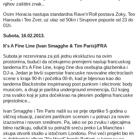
njihov zaštitni znak..
Osim Horacia nastupa standardna Rave'n'Roll postava Zoky, Teo
Harouda i Teo Zver, uz ulaz od 50kn i Sirupove popuste od 23 do
01h.
Subota, 16.02.2013.
It's A Fine Line (Ivan Smagghe & Tim Paris)/FRA
Subota je rezervirana za još jednu ekskluzivu na ovim
prostorima, budući da očekujemo premijerni nastup francuskog
tandema It's A Fine Line, kojeg čine dva osebujna glazbenika i
DJ-a. Jedan je bivši superstar francuske novovalne electroclash
scene s kraja 90-ih i početka 00-ih, kad je bljesnuo kao dio
tandema Blackstrobe inspiriranog post punkom i electronic body
musicom, a drugi je pariška underground eminencija, DJ kojeg
zna svatko koji je jutra dočekivao na plesnim podijima francuske
prijestolnice...
Ivan Smagghe i Tim Paris našli su se prije otprilike 5 godina u
sličnoj situaciji, zasićeni pariškom scenom i u potrazi za novim
izazovima i novom sredinom. Pa, iako se po zvuku i utjecajima
bitno razlikuju, odlučili su potražiti sreću preko La Manchea i
skupa otvoriti studio u istočnom Londonu. Prvi veći projekt bio im
je debitantski album "No Head" benda Battant, u kojeg su se