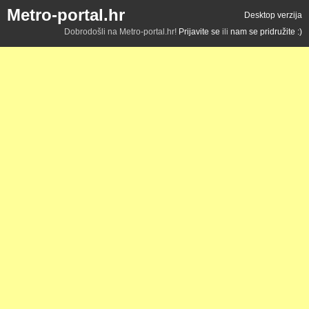
Metro-portal.hr
Desktop verzija
Dobrodošli na Metro-portal.hr!
Prijavite se
ili
nam se pridružite :)