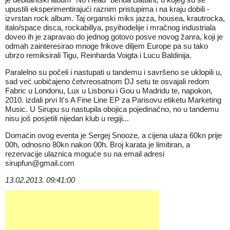
upustili eksperimentirajući raznim pristupima i na kraju dobili -
izvrstan rock album. Taj organski miks jazza, housea, krautrocka,
italo/space disca, rockabillya, psyihodelije i mračnog industriala
doveo ih je zapravao do jednog gotovo posve novog žanra, koji je
odmah zainteresirao mnoge frikove diljem Europe pa su tako
ubrzo remiksirali Tigu, Reinharda Voigta i Lucu Baldinija.
Paralelno su počeli i nastupati u tandemu i savršeno se uklopili u,
sad već uobičajeno četvreosatnom DJ setu te osvajali redom
Fabric u Londonu, Lux u Lisbonu i Gou u Madridu te, napokon,
2010. izdali prvi It's A Fine Line EP za Parisovu etiketu Marketing
Music. U Sirupu su nastupila obojica pojedinačno, no u tandemu
nisu još posjetili nijedan klub u regiji...
Domaćin ovog eventa je Sergej Snooze, a cijena ulaza 60kn prije
00h, odnosno 80kn nakon 00h. Broj karata je limitiran, a
rezervacije ulaznica moguće su na email adresi
sirupfun@gmail.com
13.02.2013. 09:41:00