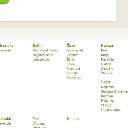
Hrvatska
Svijet
Život
Kultura
omentari
Metro World News
Iza ogledala
Film
Dogodilo se na
Znanost
Knjiga
današnji dan
Žene
Kazalište
Seks
Glazba
Muškarci
Clubbing
Zdravlje
Stand up
Putovanja
Sport
Nogomet
Studentski i mali sp
Košarka
Rukomet
Skijanje
Ostali sportovi
Showbiz
Fun
Hi-tech
elevizija
Vic dana