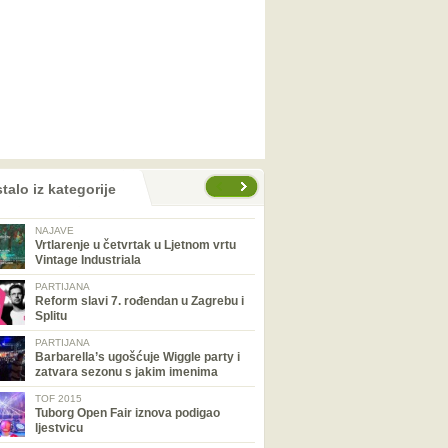
talo iz kategorije
NAJAVE
Vrtlarenje u četvrtak u Ljetnom vrtu
Vintage Industriala
PARTIJANA
Reform slavi 7. rođendan u Zagrebu i
Splitu
PARTIJANA
Barbarella’s ugošćuje Wiggle party i
zatvara sezonu s jakim imenima
TOF 2015
Tuborg Open Fair iznova podigao
ljestvicu