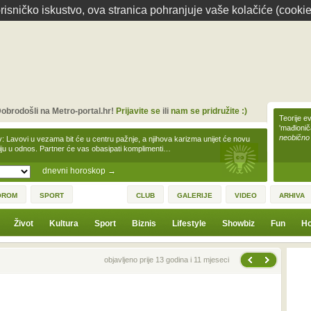
isničko iskustvo, ova stranica pohranjuje vaše kolačiće (cookie
obrodošli na Metro-portal.hr!
Prijavite se
ili
nam se pridružite :)
Teorije ev
'mađioni
neobično
v: Lavovi u vezama bit će u centru pažnje, a njihova karizma unijet će novu
iju u odnos. Partner će vas obasipati komplimenti…
dnevni horoskop
→
OROM
SPORT
CLUB
GALERIJE
VIDEO
ARHIVA
Život
Kultura
Sport
Biznis
Lifestyle
Showbiz
Fun
Ho
Sljedeća vijest
Prethodna vijest
objavljeno prije 13 godina i 11 mjeseci