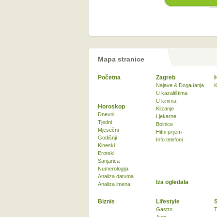
Mapa stranice
Početna
Zagreb
Najave & Događanja
K
U kazalištima
U kinima
Horoskop
Klizanje
Dnevni
Ljekarne
Tjedni
Bolnice
Mjesečni
Hitni prijem
Godišnji
Info telefoni
Kineski
Erotski
Sanjarica
Numerologija
Analiza datuma
Iza ogledala
Analiza imena
Biznis
Lifestyle
Gastro
T