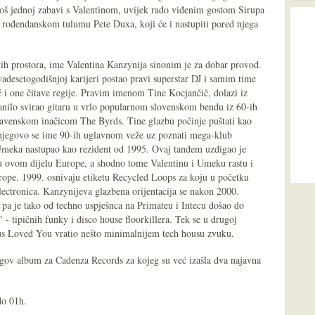
još jednoj zabavi s Valentinom, uvijek rado viđenim gostom Sirupa
a rođendanskom tulumu Pete Duxa, koji će i nastupiti pored njega
vih prostora, ime Valentina Kanzynija sinonim je za dobar provod.
vadesetogodišnjoj karijeri postao pravi superstar DJ i samim time
ć i one čitave regije. Pravim imenom Tine Kocjančič, dolazi iz
Danilo svirao gitaru u vrlo popularnom slovenskom bendu iz 60-ih
lavenskom inačicom The Byrds. Tine glazbu počinje puštati kao
 njegovo se ime 90-ih uglavnom veže uz poznati mega-klub
Umeka nastupao kao rezident od 1995. Ovaj tandem uzdigao je
 ovom dijelu Europe, a shodno tome Valentinu i Umeku rastu i
urope. 1999. osnivaju etiketu Recycled Loops za koju u početku
ctronica. Kanzynijeva glazbena orijentacija se nakon 2000.
 pa je tako od techno uspješnca na Primateu i Intecu došao do
 - tipičnih funky i disco house floorkillera. Tek se u drugoj
sus Loved You vratio nešto minimalnijem tech housu zvuku.
egov album za Cadenza Records za kojeg su već izašla dva najavna
do 01h.