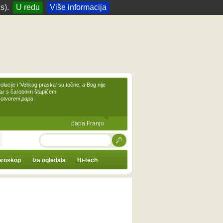
s).
U redu
Više informacija
olucije i 'Velikog praska' su točne, a Bog nije
čar s čarobnim štapićem
 otvoreni papa
papa Franjo
TRAŽI
roskop
Iza ogledala
Hi-tech