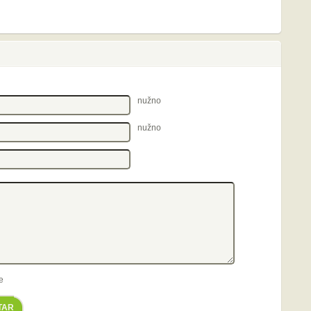
nužno
nužno
e
TAR