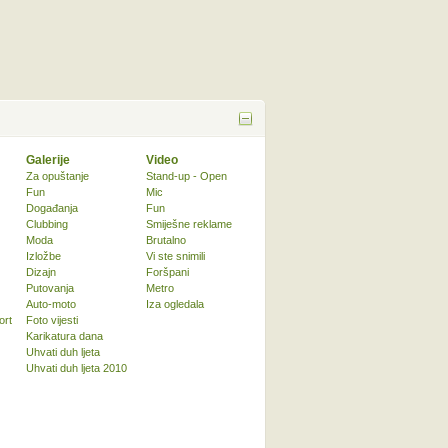
Galerije
Video
Za opuštanje
Stand-up - Open
Fun
Mic
Događanja
Fun
Clubbing
Smiješne reklame
Moda
Brutalno
Izložbe
Vi ste snimili
Dizajn
Foršpani
Putovanja
Metro
Auto-moto
Iza ogledala
ort
Foto vijesti
Karikatura dana
Uhvati duh ljeta
Uhvati duh ljeta 2010