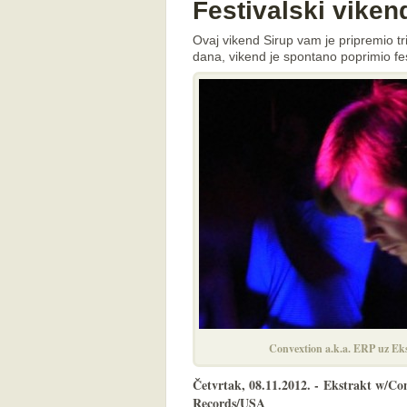
Festivalski viken
Ovaj vikend Sirup vam je pripremio t
dana, vikend je spontano poprimio fe
Convextion a.k.a. ERP uz Eks
Četvrtak, 08.11.2012. -
Ekstrakt w/Con
Records/USA