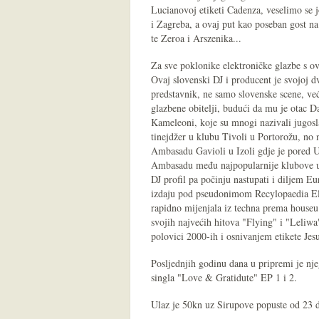
Lucianovoj etiketi Cadenza, veselimo se 
i Zagreba, a ovaj put kao poseban gost n
te Zeroa i Arszenika...
Za sve poklonike elektroničke glazbe s o
Ovaj slovenski DJ i producent je svojoj d
predstavnik, ne samo slovenske scene, ve
glazbene obitelji, budući da mu je otac 
Kameleoni, koje su mnogi nazivali jugos
tinejdžer u klubu Tivoli u Portorožu, no
Ambasadu Gavioli u Izoli gdje je pored 
Ambasadu među najpopularnije klubove u
DJ profil pa počinju nastupati i diljem E
izdaju pod pseudonimom Recylopaedia Ele
rapidno mijenjala iz techna prema houseu
svojih najvećih hitova "Flying" i "Leliwa"
polovici 2000-ih i osnivanjem etikete Je
Posljednjih godinu dana u pripremi je nj
singla "Love & Gratidute" EP 1 i 2.
Ulaz je 50kn uz Sirupove popuste od 23 