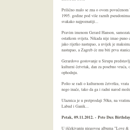
Prilično malo se zna o ovom povučenom T
1995. godine pod više raznih pseudonima,
svakako najpoznatiji...
Pravim imenom Gerard Hanson, samozatajni
ostatkom svijeta. Nikada nije imao puno 
jako rijetko nastupao, a uvijek je maksi
nastupao, a Zagreb će mu biti prva stanica
Gerardovo gostovanje u Sirupu predstavlja
kulturni četvrtak, dan za posebno vruća, 
ophodnju.
Pošto se radi o kulturnom četvrtku, vrata 
nego inače, tako da ga i radni narod može
Ulaznica je u pretprodaji 50kn, na vratim
Labud i Ganik...
Petak, 09.11.2012. -
Pete Dux Birthda
U iščekivanju njegovog albuma "Love & Gr