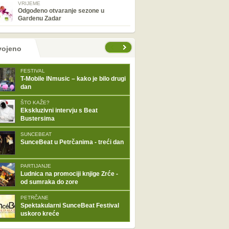
VRIJEME
Odgođeno otvaranje sezone u
Gardenu Zadar
tranice
vojeno
FESTIVAL
T-Mobile INmusic – kako je bilo drugi
dan
ŠTO KAŽE?
Ekskluzivni intervju s Beat
Bustersima
SUNCEBEAT
SunceBeat u Petrčanima - treći dan
PARTIJANJE
Ludnica na promociji knjige Zrće -
od sumraka do zore
PETRČANE
Spektakularni SunceBeat Festival
uskoro kreće