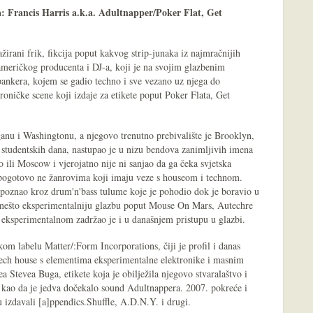
a: Francis Harris a.k.a. Adultnapper/Poker Flat, Get
ažirani frik, fikcija poput kakvog strip-junaka iz najmračnijih
američkog producenta i DJ-a, koji je na svojim glazbenim
ankera, kojem se gadio techno i sve vezano uz njega do
roničke scene koji izdaje za etikete poput Poker Flata, Get
anu i Washingtonu, a njegovo trenutno prebivalište je Brooklyn,
 studentskih dana, nastupao je u nizu bendova zanimljivih imena
 ili Moscow i vjerojatno nije ni sanjao da ga čeka svjetska
 a pogotovo ne žanrovima koji imaju veze s houseom i technom.
poznao kroz drum'n'bass tulume koje je pohodio dok je boravio u
i nešto eksperimentalniju glazbu poput Mouse On Mars, Autechre
 eksperimentalnom zadržao je i u današnjem pristupu u glazbi.
om labelu Matter/:Form Incorporations, čiji je profil i danas
ch house s elementima eksperimentalne elektronike i masnim
Stevea Buga, etikete koja je obilježila njegovo stvaralaštvo i
, kao da je jedva dočekalo sound Adultnappera. 2007. pokreće i
 izdavali [a]ppendics.Shuffle, A.D.N.Y. i drugi.