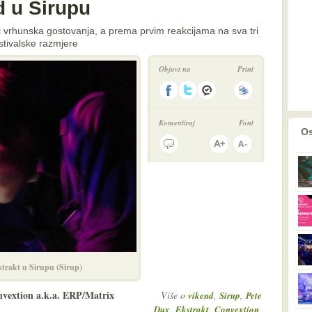
d u Sirupu
ri vrhunska gostovanja, a prema prvim reakcijama na sva tri
stivalske razmjere
Objavi na
Print
Komentiraj
Font
prethodno
2
Os
trakt u Sirupu (Sirup)
vextion a.k.a. ERP/Matrix
Više o
,
,
vikend
Sirup
Pete
,
,
,
Dux
Ekstrakt
Convextion