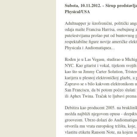
Subota, 10.11.2012. -
Sirup predstavlj
Physical/USA
Adultnapper je šizofrenični, politički ang
odaja mašte Francisa Harrisa, osebujnog 
putešestvijama prošao put od buntovnog p
respektabilne figure novije američke elekt
Physicala i Audiomatiquea...
Rođen je u Las Vegasu, studirao u Michig
NYC. Kao gitarist i vokal, tijekom svojih
kao što su Jimmy Carter Solution, Tristero
karijera u plesnoj elektroničkoj glazbi,
Zapravo se s bilo kakvom elektronikom u
San Franciscu, da bi potom počeo slušat
ili Aphex Twina. Tračak te ljubavi prema
Debitira kao producent 2005. na bruklinšk
možda najbliži njegovom opusu - deep&te
grooveom. Ubrzo dolazi do Audiomatiquea 
otvorila mu vrata europskog tržišta, koje
vlastitu etiketu Ransom Note, na kojem su