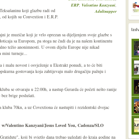
,
,
ERP
Valentino Kanzyani
eksašaninu koji glazbu radi od
Adultnapper
 od kojih su Convextion i E.R.P.
nema prethodne s
sljedeće
Izd
 je muzičar koji je vrlo oprezan sa dijeljenjem svoje glazbe s
doticaja sa Europom, pa stoga ne čudi da je na našem kontinentu
malno težio anonimnosti. U ovom dijelu Europe nije nikad
 mini turneje...
 i malu novost i osvježenje u Ekstrakt ponudi, a to će biti
opskurna gostovanja koja zahtijevaju malo drugačiju pažnju i
kluba se otvaraju u 22:00h, a nastup Gerarda će početi nešto ranije
 bez brige poslušati.
a kluba 70kn, a uz Covextiona će nastupiti i rezidentski dvojac
y w/Valentino Kanzyani/Jesus Loved You, Cadenza/SLO
atidute", koji bi svjetlo dana trebao ugledati do kraja godine na