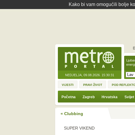
Kako bi vam omogućili bolje kor
D
Ljuba
energ
NEDJELJA, 09.08.2026.
15:30:31
VIJESTI
PRAVI ŽIVOT
POD REFLEKT
Početna
Zagreb
Hrvatska
Svijet
« Clubbing
SUPER VIKEND