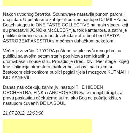
Nakon uvodnog četvrtka, Soundwave nastavlja punom parom i
drugi dan. U petak smo zabilježili odlične nastupe DJ MILEZa na
Beach stageu te ONE TASTE COLLECTIVE na main stageu koji
su predstavili JONO-a McCLEERYja, folk kantautora, a zatim je
publiku dobrano razdrmao devetočlani afro-beat bend ARIYA
ASTROBEAT AKESTRA s moćnom duhačkom sekcijom.
Večer je završio DJ YODA pošteno rasplesavši mnogobrojnu
publiku sa svojim setom starih pop hitova remixiranih u
drum&bass i house stilu. Proradio je i treći, tzv. "Pier stage" kojeg
krasi intimnija atmosfera, nalik vrtnoj zabavi, na kojem su
žestokom elektronikom publici peglali tijela i mozgove KUTMAH i
KID KANEVIL.
Danas nas očekuju zanimljivi nastupi THE HIDDEN
ORCHESTRA, FINKa i ANCHORSONGa te mnogih drugih, a
pravu poslasticu očekujeme sutra, ako Bog ne pošalje kišu, s
nastupom čuvenih DE LA SOUL
21.07.2012. 12:03:00