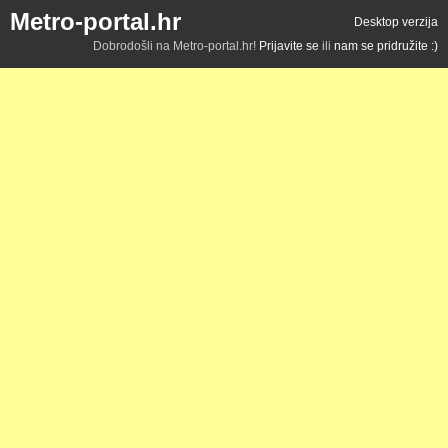
Metro-portal.hr
Desktop verzija
Dobrodošli na Metro-portal.hr!
Prijavite se
ili
nam se pridružite :)