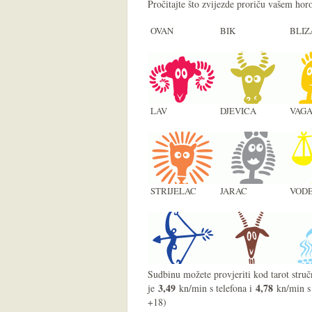
Pročitajte što zvijezde proriču vašem ho
OVAN
BIK
BLIZ
LAV
DJEVICA
VAG
STRIJELAC
JARAC
VODE
Sudbinu možete provjeriti kod tarot struč
3,49
4,78
je
kn/min s telefona i
kn/min s
+18)