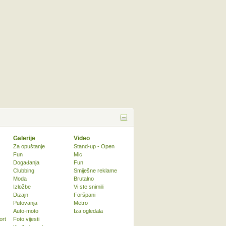
Galerije
Video
Za opuštanje
Stand-up - Open
Fun
Mic
Događanja
Fun
Clubbing
Smiješne reklame
Moda
Brutalno
Izložbe
Vi ste snimili
Dizajn
Foršpani
Putovanja
Metro
Auto-moto
Iza ogledala
ort
Foto vijesti