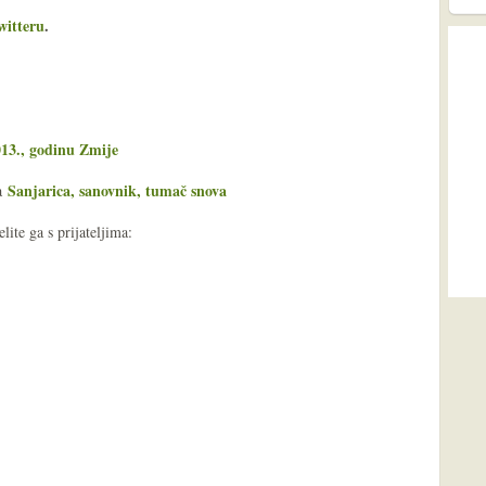
witteru
.
013., godinu Zmije
Sanjarica, sanovnik, tumač snova
ša
ite ga s prijateljima: