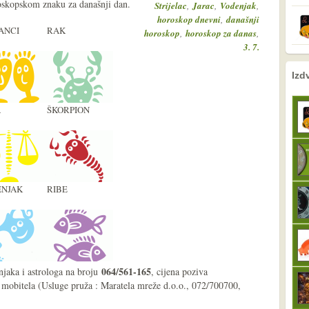
roskopskom znaku za današnji dan.
,
,
,
Strijelac
Jarac
Vodenjak
,
horoskop dnevni
današnji
ANCI
RAK
,
,
horoskop
horoskop za danas
3. 7.
nema prethodne s
sljedeće
Izd
A
ŠKORPION
NJAK
RIBE
064/561-165
njaka i astrologa na broju
, cijena poziva
 mobitela (Usluge pruža : Maratela mreže d.o.o., 072/700700,