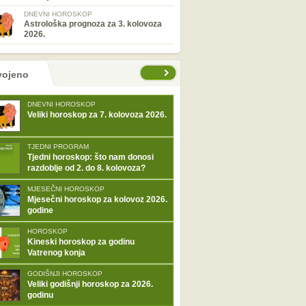
DNEVNI HOROSKOP
Astrološka prognoza za 3. kolovoza
2026.
tranice
vojeno
DNEVNI HOROSKOP
Veliki horoskop za 7. kolovoza 2026.
TJEDNI PROGRAM
Tjedni horoskop: što nam donosi
razdoblje od 2. do 8. kolovoza?
MJESEČNI HOROSKOP
Mjesečni horoskop za kolovoz 2026.
godine
HOROSKOP
Kineski horoskop za godinu
Vatrenog konja
GODIŠNJI HOROSKOP
Veliki godišnji horoskop za 2026.
godinu