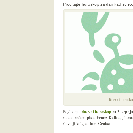
Pročitajte horoskop za dan kad su ro
Dnevni horosko
dnevni horoskop
. srpnj
Pogledajte
za 3
Franz Kafka
su dan rođeni pisac
, glum
Tom Cruise
slavniji kolega
.