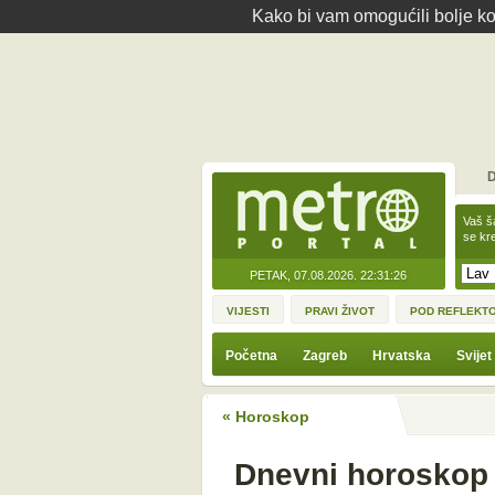
Kako bi vam omogućili bolje kor
D
Vaš š
se kre
PETAK, 07.08.2026.
22:31:26
VIJESTI
PRAVI ŽIVOT
POD REFLEKT
Početna
Zagreb
Hrvatska
Svijet
« Horoskop
Dnevni horoskop 