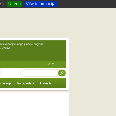
s).
U redu
Više informacija
avički pobjeći nego junački poginuti
... svega
Grunf
TRAŽI
roskop
Iza ogledala
Hi-tech