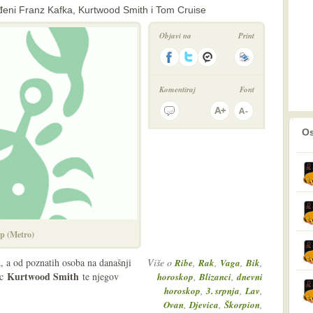
đeni Franz Kafka, Kurtwood Smith i Tom Cruise
Objavi na
Print
Komentiraj
Font
prethodno
2
Os
p (Metro)
a
, a od poznatih osoba na današnji
Više o
,
,
,
,
Ribe
Rak
Vaga
Bik
Kurtwood Smith
ac
te njegov
,
,
horoskop
Blizanci
dnevni
,
,
,
horoskop
3. srpnja
Lav
,
,
,
Ovan
Djevica
Škorpion