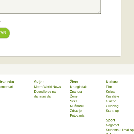
e
TAR
Hrvatska
Svijet
Život
Kultura
omentari
Metro World News
Iza ogledala
Film
Dogodilo se na
Znanost
Knjiga
današnji dan
Žene
Kazalište
Seks
Glazba
Muškarci
Clubbing
Zdravlje
Stand up
Putovanja
Sport
Nogomet
Studentski i mali sp