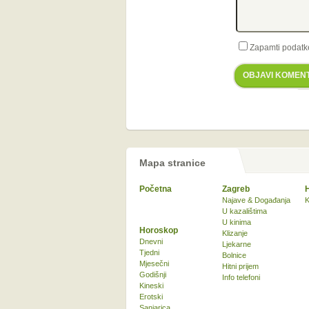
Zapamti podatk
OBJAVI KOMEN
Mapa stranice
Početna
Zagreb
Najave & Događanja
K
U kazalištima
U kinima
Horoskop
Klizanje
Dnevni
Ljekarne
Tjedni
Bolnice
Mjesečni
Hitni prijem
Godišnji
Info telefoni
Kineski
Erotski
Sanjarica