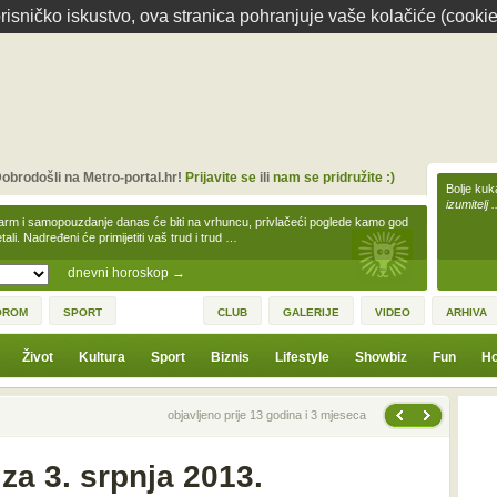
isničko iskustvo, ova stranica pohranjuje vaše kolačiće (cookie
obrodošli na Metro-portal.hr!
Prijavite se
ili
nam se pridružite :)
Bolje kuk
izumitelj 
arm i samopouzdanje danas će biti na vrhuncu, privlačeći poglede kamo god
tali. Nadređeni će primijetiti vaš trud i trud …
dnevni horoskop
→
OROM
SPORT
CLUB
GALERIJE
VIDEO
ARHIVA
Život
Kultura
Sport
Biznis
Lifestyle
Showbiz
Fun
Ho
Sljedeća vijest
Prethodna vijest
objavljeno prije 13 godina i 3 mjeseca
za 3. srpnja 2013.