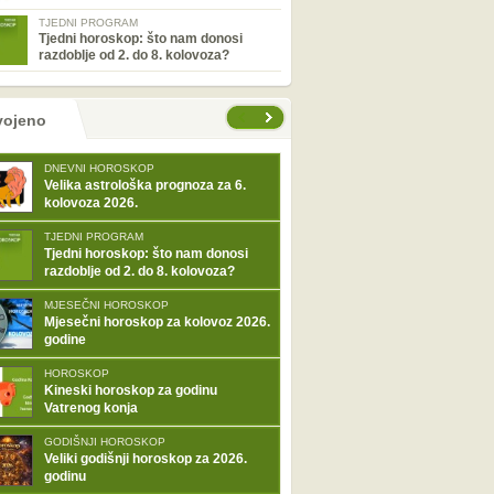
TJEDNI PROGRAM
Tjedni horoskop: što nam donosi
razdoblje od 2. do 8. kolovoza?
tranice
vojeno
DNEVNI HOROSKOP
Velika astrološka prognoza za 6.
kolovoza 2026.
TJEDNI PROGRAM
Tjedni horoskop: što nam donosi
razdoblje od 2. do 8. kolovoza?
MJESEČNI HOROSKOP
Mjesečni horoskop za kolovoz 2026.
godine
HOROSKOP
Kineski horoskop za godinu
Vatrenog konja
GODIŠNJI HOROSKOP
Veliki godišnji horoskop za 2026.
godinu