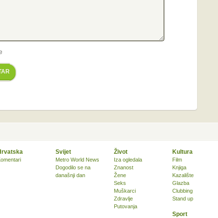
e
TAR
Hrvatska
Svijet
Život
Kultura
omentari
Metro World News
Iza ogledala
Film
Dogodilo se na
Znanost
Knjiga
današnji dan
Žene
Kazalište
Seks
Glazba
Muškarci
Clubbing
Zdravlje
Stand up
Putovanja
Sport