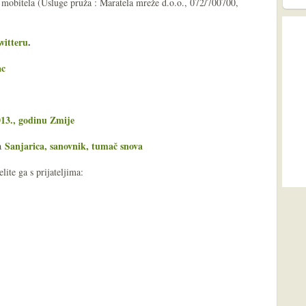
 mobitela (Usluge pruža : Maratela mreže d.o.o., 072/700700,
witteru
.
ac
013., godinu Zmije
Sanjarica, sanovnik, tumač snova
ša
ite ga s prijateljima: