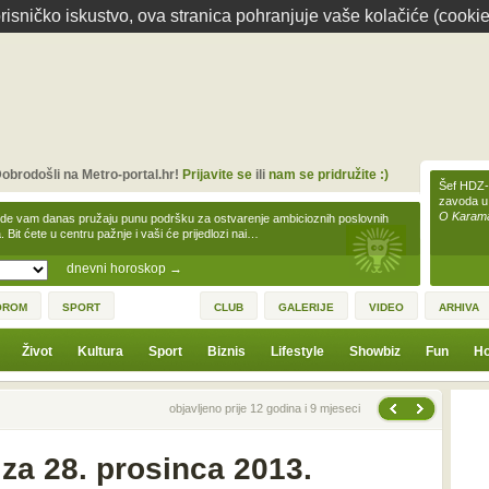
isničko iskustvo, ova stranica pohranjuje vaše kolačiće (cookie
obrodošli na Metro-portal.hr!
Prijavite se
ili
nam se pridružite :)
Šef HDZ-a
zavoda u
O Karamar
zde vam danas pružaju punu podršku za ostvarenje ambicioznih poslovnih
a. Bit ćete u centru pažnje i vaši će prijedlozi nai…
dnevni horoskop
→
OROM
SPORT
CLUB
GALERIJE
VIDEO
ARHIVA
Život
Kultura
Sport
Biznis
Lifestyle
Showbiz
Fun
Ho
Sljedeća vijest
Prethodna vijest
objavljeno prije 12 godina i 9 mjeseci
za 28. prosinca 2013.