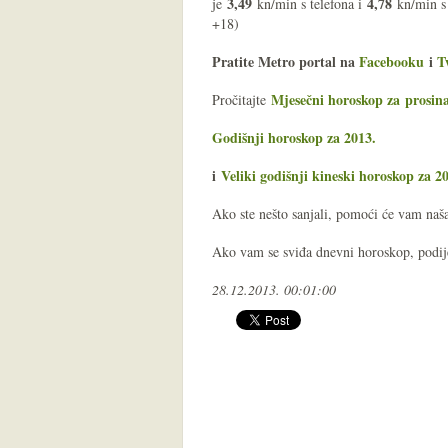
3,49
4,78
je
kn/min s telefona i
kn/min s
+18)
Pratite Metro portal na
Facebooku
i
T
Mjesečni horoskop za prosin
Pročitajte
Godišnji horoskop za 2013.
i
Veliki godišnji kineski horoskop za 2
Ako ste nešto sanjali, pomoći će vam na
Ako vam se sviđa dnevni horoskop, podijel
28.12.2013. 00:01:00