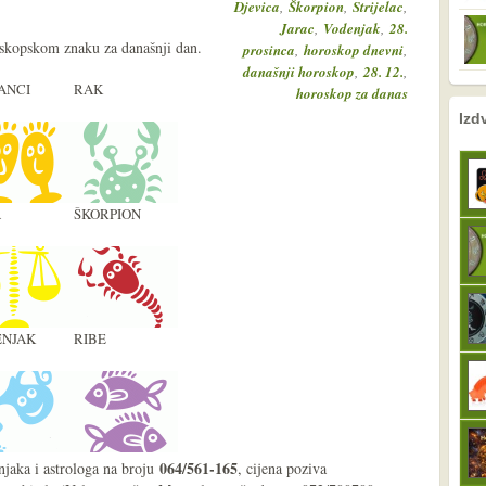
,
,
,
Djevica
Škorpion
Strijelac
,
,
Jarac
Vodenjak
28.
oskopskom znaku za današnji dan.
,
,
prosinca
horoskop dnevni
,
,
današnji horoskop
28. 12.
ANCI
RAK
horoskop za danas
nema prethodne s
sljedeće
Izd
A
ŠKORPION
NJAK
RIBE
064/561-165
njaka i astrologa na broju
, cijena poziva