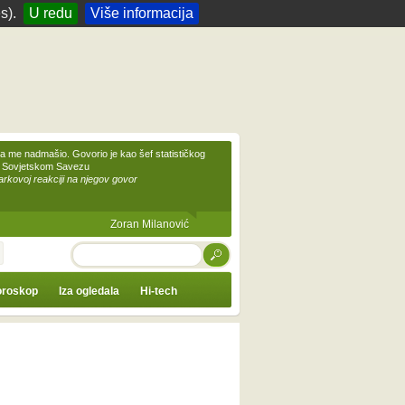
s).
U redu
Više informacija
 me nadmašio. Govorio je kao šef statističkog
 Sovjetskom Savezu
kovoj reakciji na njegov govor
Zoran Milanović
TRAŽI
roskop
Iza ogledala
Hi-tech