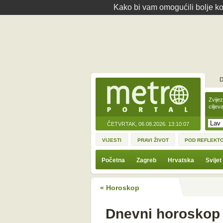
Kako bi vam omogućili bolje kor
D
Zvije
ciljev
ČETVRTAK, 06.08.2026.
13:10:07
VIJESTI
PRAVI ŽIVOT
POD REFLEKT
Početna
Zagreb
Hrvatska
Svijet
« Horoskop
Dnevni horoskop 