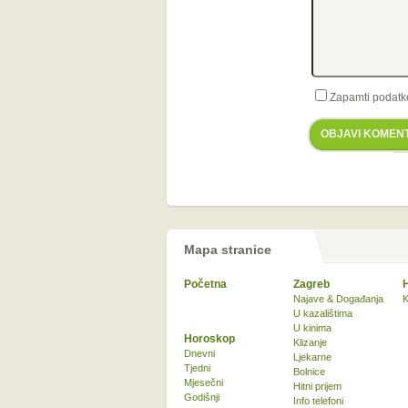
Zapamti podatk
OBJAVI KOMEN
Mapa stranice
Početna
Zagreb
Najave & Događanja
K
U kazalištima
U kinima
Horoskop
Klizanje
Dnevni
Ljekarne
Tjedni
Bolnice
Mjesečni
Hitni prijem
Godišnji
Info telefoni