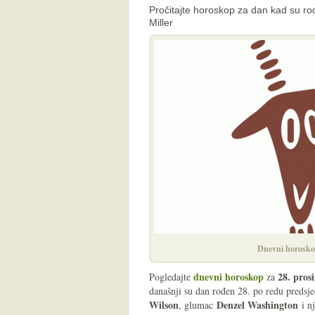
Pročitajte horoskop za dan kad su 
Miller
Dnevni horosko
dnevni horoskop
28
. pros
Pogledajte
za
današnji su dan rođen
28. po redu preds
Wilson
Denzel Washington
, glumac
i nj