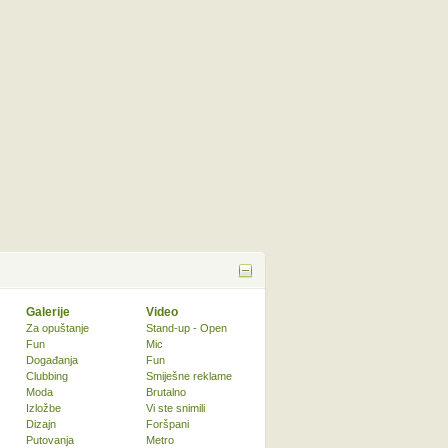
Galerije
Video
Za opuštanje
Stand-up - Open
Fun
Mic
Događanja
Fun
Clubbing
Smiješne reklame
Moda
Brutalno
Izložbe
Vi ste snimili
Dizajn
Foršpani
Putovanja
Metro