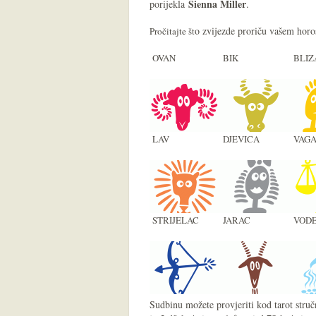
Sienna Miller
porijekla
.
o zvijezde proriču vašem hor
Pročitajte št
OVAN
BIK
BLIZ
LAV
DJEVICA
VAG
STRIJELAC
JARAC
VODE
Sudbinu možete provjeriti kod tarot struč