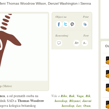
rođeni Thomas Woodrow Wilson, Denzel Washington i Sienna
Objavi na
Print
Komentiraj
Font
prethodno
2
Os
p (Metro)
inca
, a od poznatih osoba na
Više o
,
,
,
,
Ribe
Rak
Vaga
Bik
Thomas Woodrow
jednik SAD-a
,
,
horoskop
Blizanci
dnevni
egova kolegica britanskog
,
,
,
horoskop
Lav
Ovan