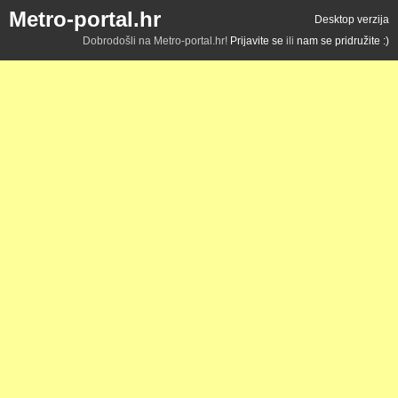
Metro-portal.hr
Desktop verzija
Dobrodošli na Metro-portal.hr!
Prijavite se
ili
nam se pridružite :)