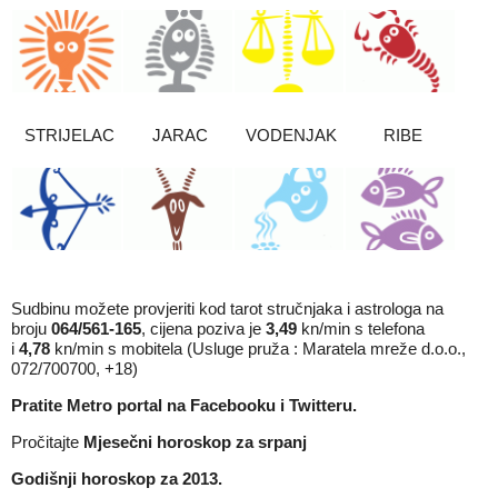
STRIJELAC
JARAC
VODENJAK
RIBE
Sudbinu možete provjeriti kod tarot stručnjaka i astrologa na
broju
064/561-165
, cijena poziva je
3,49
kn/min s telefona
i
4,78
kn/min s mobitela (Usluge pruža : Maratela mreže d.o.o.,
072/700700, +18)
Pratite Metro portal na
Facebooku
i
Twitteru
.
Pročitajte
Mjesečni horoskop za srpanj
Godišnji horoskop za 2013.