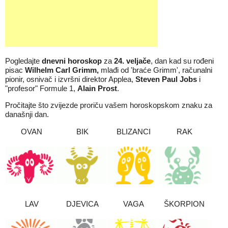
Pogledajte
dnevni horoskop
za
24
. veljače
, dan kad su rođeni
pisac
Wilhelm Carl Grimm,
mlađi od 'braće Grimm', računalni
pionir, osnivač i izvršni direktor Applea,
Steven Paul Jobs
i
"profesor" Formule 1,
Alain Prost
.
Pročitajte što zvijezde proriču vašem horoskopskom znaku za
današnji dan.
OVAN
BIK
BLIZANCI
RAK
LAV
DJEVICA
VAGA
ŠKORPION