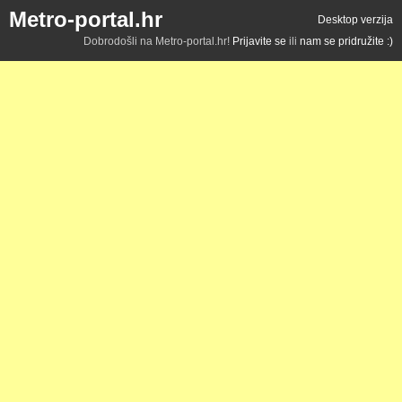
Metro-portal.hr
Desktop verzija
Dobrodošli na Metro-portal.hr!
Prijavite se
ili
nam se pridružite :)