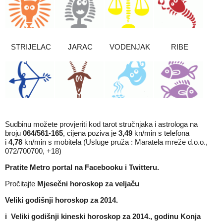
STRIJELAC
JARAC
VODENJAK
RIBE
Sudbinu možete provjeriti kod tarot stručnjaka i astrologa na
broju
064/561-165
, cijena poziva je
3,49
kn/min s telefona
i
4,78
kn/min s mobitela (Usluge pruža : Maratela mreže d.o.o.,
072/700700, +18)
Pratite Metro portal na
Facebooku
i
Twitteru
.
Pročitajte
Mjesečni horoskop za veljaču
Veliki godišnji horoskop za 2014.
i
Veliki godišnji kineski horoskop za 2014., godinu Konja