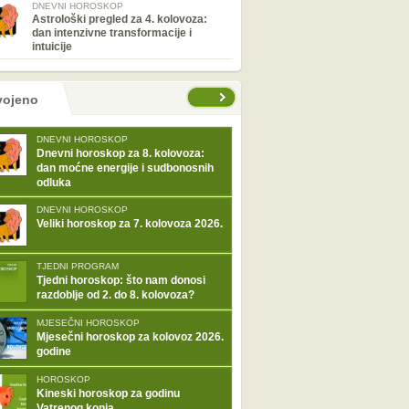
DNEVNI HOROSKOP
Astrološki pregled za 4. kolovoza:
dan intenzivne transformacije i
intuicije
tranice
vojeno
DNEVNI HOROSKOP
Dnevni horoskop za 8. kolovoza:
dan moćne energije i sudbonosnih
odluka
DNEVNI HOROSKOP
Veliki horoskop za 7. kolovoza 2026.
TJEDNI PROGRAM
Tjedni horoskop: što nam donosi
razdoblje od 2. do 8. kolovoza?
MJESEČNI HOROSKOP
Mjesečni horoskop za kolovoz 2026.
godine
HOROSKOP
Kineski horoskop za godinu
Vatrenog konja