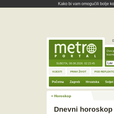
Kako bi vam omogućili bolje kor
D
Ovo j
kozmi
SUBOTA, 08.08.2026.
02:23:45
VIJESTI
PRAVI ŽIVOT
POD REFLEKT
Početna
Zagreb
Hrvatska
Svijet
« Horoskop
Dnevni horoskop 