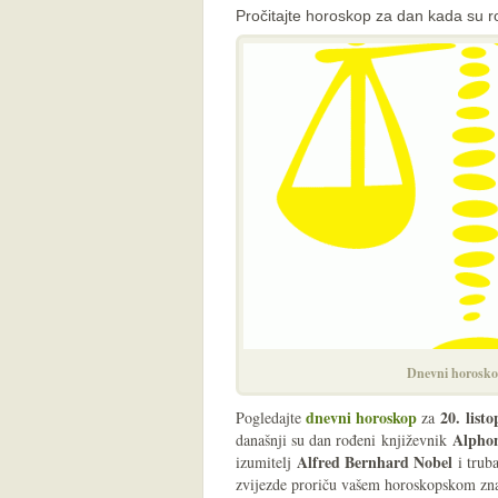
Pročitajte horoskop za dan kada su ro
Dnevni horosko
dnevni horoskop
20
.
listo
Pogledajte
za
Alphon
današnji su dan rođeni književnik
Alfred Bernhard Nobel
izumitelj
i trub
zvijezde proriču vašem horoskopskom zna