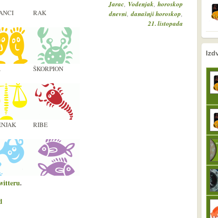
,
,
Jarac
Vodenjak
horoskop
ANCI
RAK
,
,
dnevni
današnji horoskop
21. listopada
nema prethodne s
sljedeće
Izd
A
ŠKORPION
NJAK
RIBE
witteru
.
d