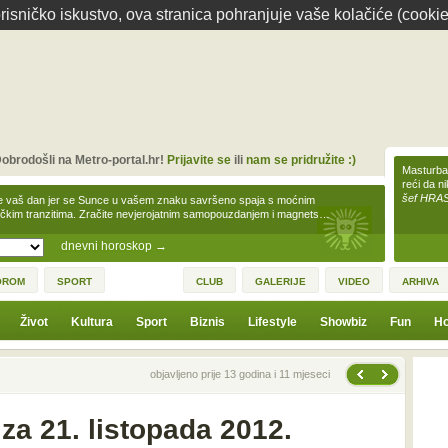
isničko iskustvo, ova stranica pohranjuje vaše kolačiće (cookie
obrodošli na Metro-portal.hr!
Prijavite se
ili
nam se pridružite :)
Masturbac
reći da n
šef HRA
e vaš dan jer se Sunce u vašem znaku savršeno spaja s moćnim
čkim tranzitima. Zračite nevjerojatnim samopouzdanjem i magnets…
dnevni horoskop
→
OROM
SPORT
CLUB
GALERIJE
VIDEO
ARHIVA
Život
Kultura
Sport
Biznis
Lifestyle
Showbiz
Fun
Ho
Sljedeća vijest
Prethodna vijest
objavljeno prije 13 godina i 11 mjeseci
za 21. listopada 2012.