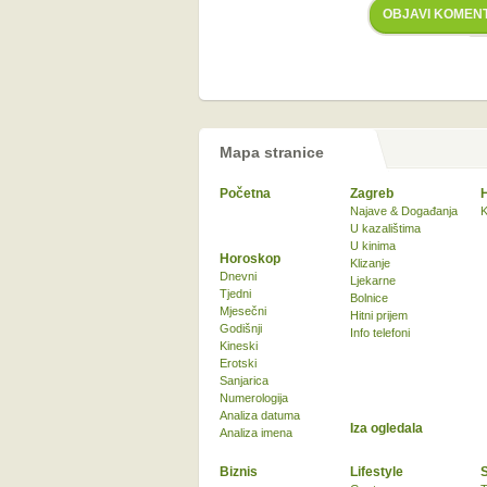
OBJAVI KOMEN
Mapa stranice
Početna
Zagreb
Najave & Događanja
K
U kazalištima
U kinima
Horoskop
Klizanje
Dnevni
Ljekarne
Tjedni
Bolnice
Mjesečni
Hitni prijem
Godišnji
Info telefoni
Kineski
Erotski
Sanjarica
Numerologija
Analiza datuma
Iza ogledala
Analiza imena
Biznis
Lifestyle