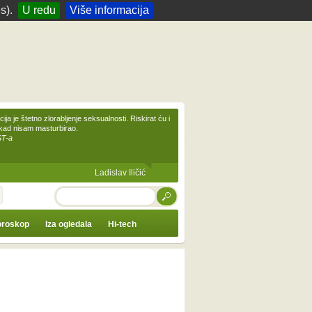
s).
U redu
Više informacija
ija je štetno zlorabljenje seksualnosti. Riskirat ću i
ikad nisam masturbirao.
ST-a
Ladislav Iličić
TRAŽI
roskop
Iza ogledala
Hi-tech