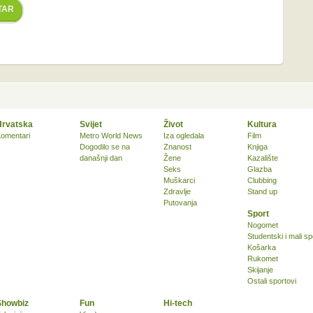
TAR
Hrvatska
Svijet
Život
Kultura
omentari
Metro World News
Iza ogledala
Film
Dogodilo se na
Znanost
Knjiga
današnji dan
Žene
Kazalište
Seks
Glazba
Muškarci
Clubbing
Zdravlje
Stand up
Putovanja
Sport
Nogomet
Studentski i mali sp
Košarka
Rukomet
Skijanje
Ostali sportovi
Showbiz
Fun
Hi-tech