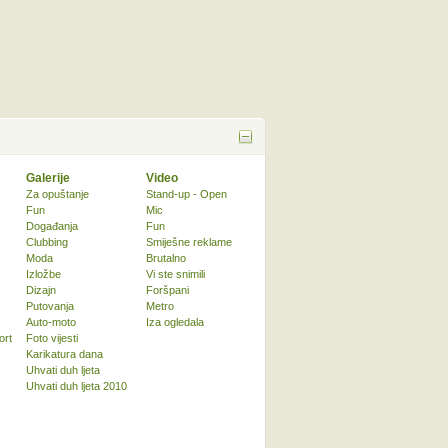
Galerije
Video
Za opuštanje
Stand-up - Open
Fun
Mic
Događanja
Fun
Clubbing
Smiješne reklame
Moda
Brutalno
Izložbe
Vi ste snimili
Dizajn
Foršpani
Putovanja
Metro
Auto-moto
Iza ogledala
ort
Foto vijesti
Karikatura dana
Uhvati duh ljeta
Uhvati duh ljeta 2010