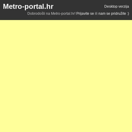
Metro-portal.hr
Desktop verzija
Dobrodošli na Metro-portal.hr!
Prijavite se
ili
nam se pridružite :)