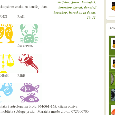
,
,
,
Strijelac
Jarac
Vodenjak
oskopskom znaku za današnji dan.
,
horoskop dnevni
današnji
,
,
horoskop
horoskop za danas
ANCI
RAK
10. 11.
nema prethodne s
sljedeće
Izd
A
ŠKORPION
NJAK
RIBE
064/561-165
njaka i astrologa na broju
, cijena poziva
 mobitela (Usluge pruža : Maratela mreže d.o.o., 072/700700,