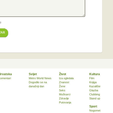
e
TAR
Hrvatska
Svijet
Život
Kultura
omentari
Metro World News
Iza ogledala
Film
Dogodilo se na
Znanost
Knjiga
današnji dan
Žene
Kazalište
Seks
Glazba
Muškarci
Clubbing
Zdravlje
Stand up
Putovanja
Sport
Nogomet