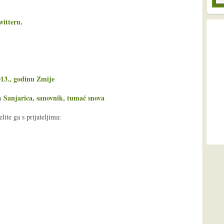
witteru
.
i
013., godinu Zmije
Sanjarica, sanovnik, tumač snova
ša
ite ga s prijateljima: