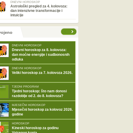
DNEVNI HOROSKOP
Astrološki pregled za 4. kolovoza:
dan intenzivne transformacije i
intuicije
tranice
vojeno
DNEVNI HOROSKOP
Dnevni horoskop za 8. kolovoza:
dan moćne energije i sudbonosnih
odluka
DNEVNI HOROSKOP
Veliki horoskop za 7. kolovoza 2026.
TJEDNI PROGRAM
Tjedni horoskop: što nam donosi
razdoblje od 2. do 8. kolovoza?
MJESEČNI HOROSKOP
Mjesečni horoskop za kolovoz 2026.
godine
HOROSKOP
Kineski horoskop za godinu
Vatrenog konja