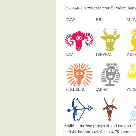
o zvijezde proriču vašem hor
Pročitajte št
OVAN
BIK
BLIZ
LAV
DJEVICA
VAG
STRIJELAC
JARAC
VODE
Sudbinu možete provjeriti kod tarot struč
3,49
4,78
je
kn/min s telefona i
kn/min s