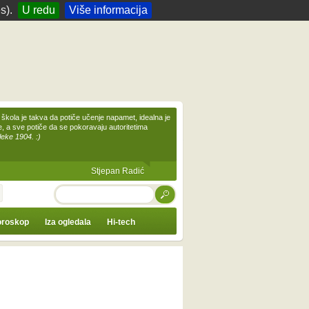
s).
U redu
Više informacija
škola je takva da potiče učenje napamet, idealna je
te, a sve potiče da se pokoravaju autoritetima
leke 1904. :)
Stjepan Radić
TRAŽI
roskop
Iza ogledala
Hi-tech