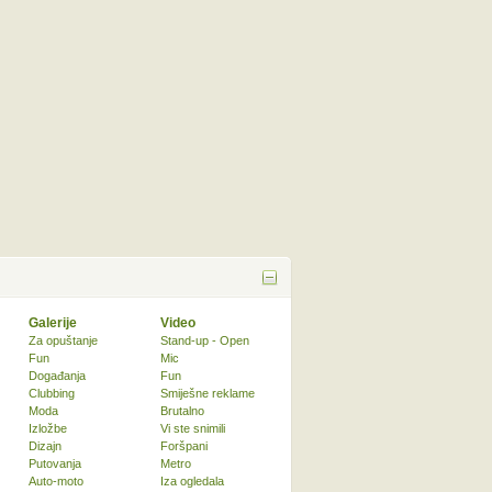
Galerije
Video
Za opuštanje
Stand-up - Open
Fun
Mic
Događanja
Fun
Clubbing
Smiješne reklame
Moda
Brutalno
Izložbe
Vi ste snimili
Dizajn
Foršpani
Putovanja
Metro
Auto-moto
Iza ogledala