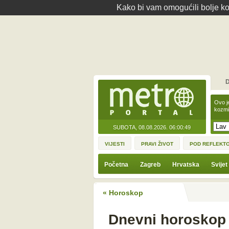
Kako bi vam omogućili bolje kor
D
Ovo j
kozmi
SUBOTA, 08.08.2026.
06:00:49
VIJESTI
PRAVI ŽIVOT
POD REFLEKT
Početna
Zagreb
Hrvatska
Svijet
« Horoskop
Dnevni horoskop 