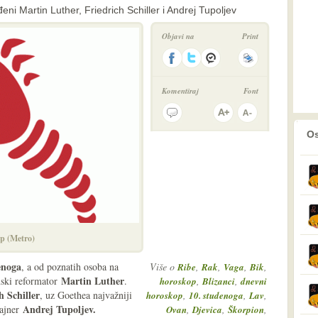
ni Martin Luther, Friedrich Schiller i Andrej Tupoljev
Objavi na
Print
Komentiraj
Font
prethodno
2
Os
p (Metro)
enoga
, a od poznatih osoba na
Više o
,
,
,
,
Ribe
Rak
Vaga
Bik
Martin Luther
nski reformator
.
,
,
horoskop
Blizanci
dnevni
h Schiller
, uz Goethea najvažniji
,
,
,
horoskop
10. studenoga
Lav
Andrej Tupoljev
.
zajner
,
,
,
Ovan
Djevica
Škorpion