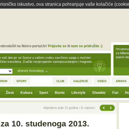
isničko iskustvo, ova stranica pohranjuje vaše kolačiće (cookie
obrodošli na Metro-portal.hr!
Prijavite se
ili
nam se pridružite :)
Hrvatska 
za biflan
izjavio da
e vaš dan jer se Sunce u vašem znaku savršeno spaja s moćnim
čkim tranzitima. Zračite nevjerojatnim samopouzdanjem i magnets…
dnevni horoskop
→
OROM
SPORT
CLUB
GALERIJE
VIDEO
ARHIVA
Život
Kultura
Sport
Biznis
Lifestyle
Showbiz
Fun
Ho
Sljedeća vijest
Prethodna vijest
objavljeno prije 12 godina i 11 mjeseci
za 10. studenoga 2013.