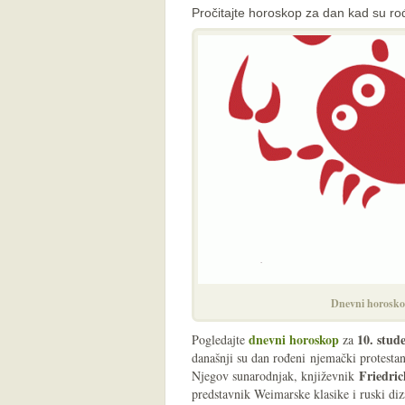
Pročitajte horoskop za dan kad su rođe
Dnevni horosko
dnevni horoskop
10
. stud
Pogledajte
za
današnji su dan rođeni njemački protesta
Friedric
Njegov sunarodnjak, književnik
predstavnik Weimarske klasike i ruski di