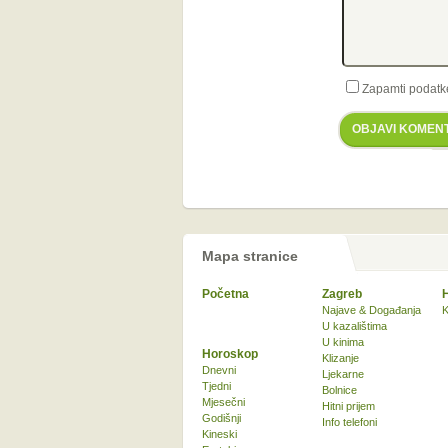
Zapamti podatk
OBJAVI KOMEN
Mapa stranice
Početna
Zagreb
Najave & Događanja
K
U kazalištima
U kinima
Horoskop
Klizanje
Dnevni
Ljekarne
Tjedni
Bolnice
Mjesečni
Hitni prijem
Godišnji
Info telefoni
Kineski