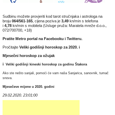
Sudbinu možete provjeriti kod tarot stručnjaka i astrologa na
broju
064/561-165
, cijena poziva je
3,49
kn/min s telefona
i
4,78
kn/min s mobitela (Usluge pruža: Maratela mreže d.o.o.,
072/700700, +18)
Pratite Metro portal na
Facebooku
i
Twitteru
.
Pročitajte
Veliki godišnji horoskop za 2020.
i
Mjesečni horoskop za ožujak
i
Veliki godišnji kineski horoskop za godinu Štakora
Ako ste nešto sanjali, pomoći će vam naša
Sanjarica, sanovnik, tumač
snova
.
Mjesečeve mijene u 2020. godini
29.02.2020. 23:01:00