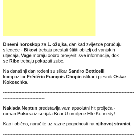
Dnevni horoskop
za
1.
ožujka
, dan kad zvijezde poručuju
sljedeće -
Bikovi
trebaju prestati štititi obitelj od vanjskih
utjecaja,
Vage
moraju dobro provjeriti sve informacije, dok
se
Ribe
trebaju pokazati zube.
Na današnji dan rođeni su slikar
Sandro Botticelli
,
kompozitor
Frédéric François Chopin
islikar i pjesnik
Oskar
Kokoschka
.
-------------------------------------------------------------------------------------
---------------------------
Naklada Neptun
predstavlja vam apsolutni hit proljeća -
roman
Pokora
iz serijala Briar U omiljene Elle Kennedy!
Kao i obično, naručite uz razne pogodnosti na
njihovoj stranici
.
------
-------------------------------------------------------------------------------