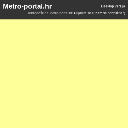
Metro-portal.hr
Desktop verzija
Dobrodošli na Metro-portal.hr!
Prijavite se
ili
nam se pridružite :)