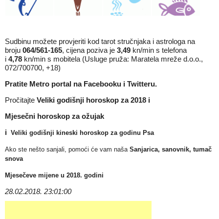
Sudbinu možete provjeriti kod tarot stručnjaka i astrologa na
broju
064/561-165
, cijena poziva je
3,49
kn/min s telefona
i
4,78
kn/min s mobitela (Usluge pruža: Maratela mreže d.o.o.,
072/700700, +18)
Pratite Metro portal na
Facebooku
i
Twitteru
.
Pročitajte
Veliki godišnji horoskop za 2018
i
Mjesečni horoskop za ožujak
i
Veliki godišnji kineski horoskop za godinu Psa
Ako ste nešto sanjali, pomoći će vam naša
Sanjarica, sanovnik, tumač
snova
Mjesečeve mijene u 2018. godini
28.02.2018. 23:01:00