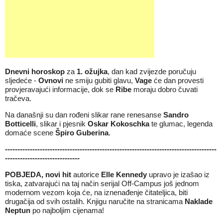
Dnevni horoskop
za
1
.
ožujka
, dan kad zvijezde poručuju
sljedeće -
Ovnovi
ne smiju gubiti glavu,
Vage
će dan provesti
provjeravajući informacije, dok se
Ribe
moraju dobro čuvati
tračeva.
Na današnji su dan rođeni slikar rane renesanse
Sandro
Botticelli
, slikar i pjesnik
Oskar Kokoschka
te glumac, legenda
domaće scene
Špiro Guberina
.
-------------------------------------------------------------------------------------
------------------------------
POBJEDA
, novi hit
autorice
Elle Kennedy
upravo je izašao iz
tiska, zatvarajući na taj način serijal Off-Campus još jednom
modernom vezom koja će, na iznenađenje čitateljica, biti
drugačija od svih ostalih. Knjigu naručite na stranicama
Naklade
Neptun
po najboljim cijenama!