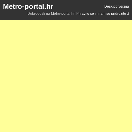
Metro-portal.hr
Desktop verzija
Dobrodošli na Metro-portal.hr!
Prijavite se
ili
nam se pridružite :)