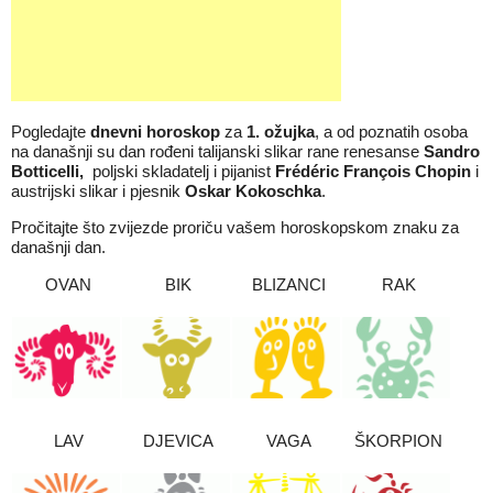
Pogledajte
dnevni horoskop
za
1. ožujka
, a od poznatih osoba
na današnji su dan rođeni talijanski slikar rane renesanse
Sandro
Botticelli,
poljski skladatelj i pijanist
Frédéric François Chopin
i
austrijski slikar i pjesnik
Oskar Kokoschka
.
Pročitajte što zvijezde proriču vašem horoskopskom znaku za
današnji dan.
OVAN
BIK
BLIZANCI
RAK
LAV
DJEVICA
VAGA
ŠKORPION