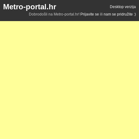
Metro-portal.hr
Desktop verzija
Dobrodošli na Metro-portal.hr!
Prijavite se
ili
nam se pridružite :)