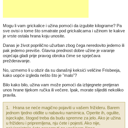
Mogu li vam grickalice i užina pomoći da izgubite kilograme? Pa
sve ovisi o tome što smatrate pod grickalicama i užinom te kakve
je vrste ostala hrana koju unosite.
Danas je život poprilično užurban zbog čega neredovito jedemo ili
pak jedemo previše. Glavna prednost dobre užine je varanje
osjećaja gladi prije pravog obroka čime se sprječava
prežderavanje.
No, uzmemo li u obzir da su današnji keksići veličine Frisbeeja,
kako uopće izgleda nešto što je "malo"?
Bilo kako bilo, užina vam može pomoći da izbjegnete pretjeran
unos hrane tijekom ručka ili večere. Ipak, morate slijediti nekoliko
pravila.
1. Hrana se neće magično pojaviti u vašem frižideru. Barem
jednom tjedno otiđite u nabavku namirnica. Operite ih, ogulite,
isjeckajte, štogod treba da budu spremne za jelo. Ako je užina
u frižideru i pripremljena, nju ćete i pojesti. Ako nije,