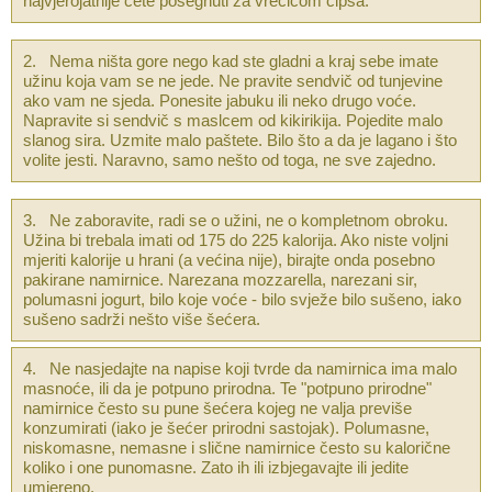
najvjerojatnije ćete posegnuti za vrećicom čipsa.
2. Nema ništa gore nego kad ste gladni a kraj sebe imate
užinu koja vam se ne jede. Ne pravite sendvič od tunjevine
ako vam ne sjeda. Ponesite jabuku ili neko drugo voće.
Napravite si sendvič s maslcem od kikirikija. Pojedite malo
slanog sira. Uzmite malo paštete. Bilo što a da je lagano i što
volite jesti. Naravno, samo nešto od toga, ne sve zajedno.
3. Ne zaboravite, radi se o užini, ne o kompletnom obroku.
Užina bi trebala imati od 175 do 225 kalorija. Ako niste voljni
mjeriti kalorije u hrani (a većina nije), birajte onda posebno
pakirane namirnice. Narezana mozzarella, narezani sir,
polumasni jogurt, bilo koje voće - bilo svježe bilo sušeno, iako
sušeno sadrži nešto više šećera.
4. Ne nasjedajte na napise koji tvrde da namirnica ima malo
masnoće, ili da je potpuno prirodna. Te "potpuno prirodne"
namirnice često su pune šećera kojeg ne valja previše
konzumirati (iako je šećer prirodni sastojak). Polumasne,
niskomasne, nemasne i slične namirnice često su kalorične
koliko i one punomasne. Zato ih ili izbjegavajte ili jedite
umjereno.