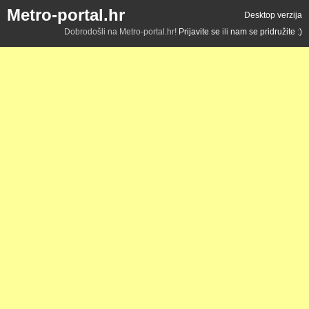
Metro-portal.hr
Desktop verzija
Dobrodošli na Metro-portal.hr!
Prijavite se
ili
nam se pridružite :)