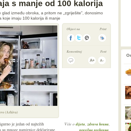
ja s manje od 100 kalorija
glad između obroka, a pritom ne „zgriješite", donosimo
 koje imaju 100 kalorija ili manje
Objavi na
Print
Komentiraj
Font
prethodno
2
Os
avo (Arhiva)
igurno je jedan od najtežih
Više o
,
,
dijeta
zdrava hrana
o su mnoge namirnice deklarirane
,
pravilna prehrana