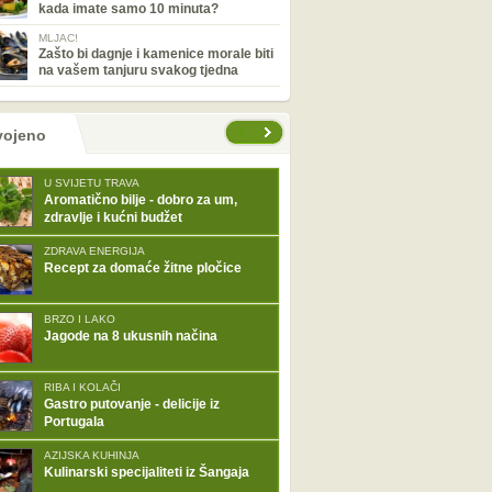
kada imate samo 10 minuta?
MLJAC!
Zašto bi dagnje i kamenice morale biti
na vašem tanjuru svakog tjedna
tranice
vojeno
U SVIJETU TRAVA
Aromatično bilje - dobro za um,
zdravlje i kućni budžet
ZDRAVA ENERGIJA
Recept za domaće žitne pločice
BRZO I LAKO
Jagode na 8 ukusnih načina
RIBA I KOLAČI
Gastro putovanje - delicije iz
Portugala
AZIJSKA KUHINJA
Kulinarski specijaliteti iz Šangaja