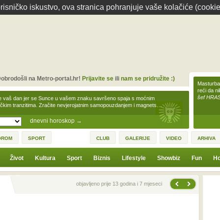
isničko iskustvo, ova stranica pohranjuje vaše kolačiće (cookie
obrodošli na Metro-portal.hr!
Prijavite se
ili
nam se pridružite :)
Masturbac
reći da n
šef HRA
e vaš dan jer se Sunce u vašem znaku savršeno spaja s moćnim
čkim tranzitima. Zračite nevjerojatnim samopouzdanjem i magnets…
dnevni horoskop
→
OROM
SPORT
CLUB
GALERIJE
VIDEO
ARHIVA
Život
Kultura
Sport
Biznis
Lifestyle
Showbiz
Fun
Ho
Sljedeća vijest
Prethodna vijest
objavljeno prije 13 godina i 7 mjeseci