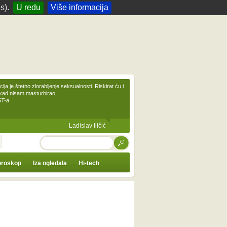
s).
U redu
Više informacija
ija je štetno zlorabljenje seksualnosti. Riskirat ću i
ikad nisam masturbirao.
ST-a
Ladislav Iličić
TRAŽI
roskop
Iza ogledala
Hi-tech