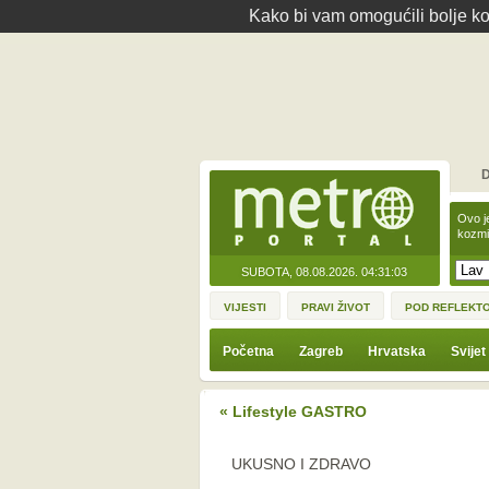
Kako bi vam omogućili bolje kor
D
Ovo j
kozmi
SUBOTA, 08.08.2026.
04:31:03
VIJESTI
PRAVI ŽIVOT
POD REFLEKT
Početna
Zagreb
Hrvatska
Svijet
« Lifestyle GASTRO
UKUSNO I ZDRAVO