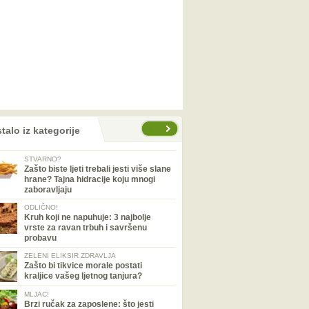
talo iz kategorije
STVARNO?
Zašto biste ljeti trebali jesti više slane
hrane? Tajna hidracije koju mnogi
zaboravljaju
ODLIČNO!
Kruh koji ne napuhuje: 3 najbolje
vrste za ravan trbuh i savršenu
probavu
ZELENI ELIKSIR ZDRAVLJA
Zašto bi tikvice morale postati
kraljice vašeg ljetnog tanjura?
MLJAC!
Brzi ručak za zaposlene: što jesti