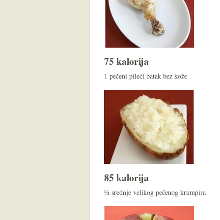
75 kalorija
1 pečeni pileći batak bez kože
85 kalorija
½ srednje velikog pečenog krumpira