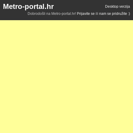
Metro-portal.hr
Desktop verzija
Dobrodošli na Metro-portal.hr!
Prijavite se
ili
nam se pridružite :)