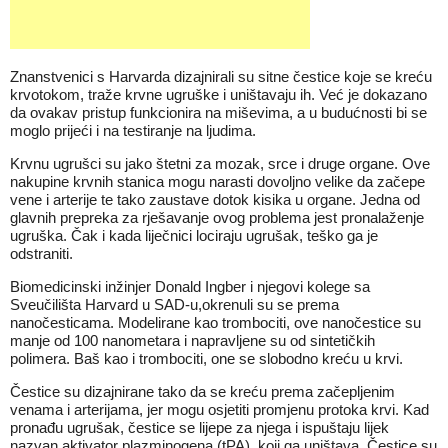
Znanstvenici s Harvarda dizajnirali su sitne čestice koje se kreću
krvotokom, traže krvne ugruške i uništavaju ih. Već je dokazano
da ovakav pristup funkcionira na miševima, a u budućnosti bi se
moglo prijeći i na testiranje na ljudima.
Krvnu ugrušci su jako štetni za mozak, srce i druge organe. Ove
nakupine krvnih stanica mogu narasti dovoljno velike da začepe
vene i arterije te tako zaustave dotok kisika u organe. Jedna od
glavnih prepreka za rješavanje ovog problema jest pronalaženje
ugruška. Čak i kada liječnici lociraju ugrušak, teško ga je
odstraniti.
Biomedicinski inžinjer Donald Ingber i njegovi kolege sa
Sveučilišta Harvard u SAD-u,okrenuli su se prema
nanočesticama. Modelirane kao trombociti, ove nanočestice su
manje od 100 nanometara i napravljene su od sintetičkih
polimera. Baš kao i trombociti, one se slobodno kreću u krvi.
Čestice su dizajnirane tako da se kreću prema začepljenim
venama i arterijama, jer mogu osjetiti promjenu protoka krvi. Kad
pronađu ugrušak, čestice se lijepe za njega i ispuštaju lijek
nazvan aktivator plazminogena (tPA), koji ga uništava. Čestice su