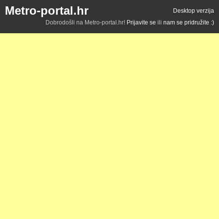
Metro-portal.hr
Desktop verzija
Dobrodošli na Metro-portal.hr!
Prijavite se
ili
nam se pridružite :)