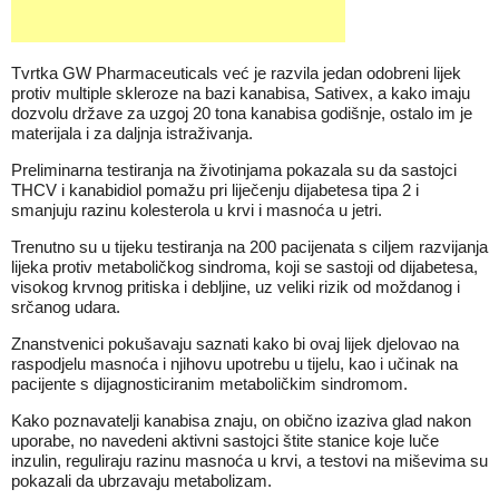
Tvrtka GW Pharmaceuticals već je razvila jedan odobreni lijek
protiv multiple skleroze na bazi kanabisa, Sativex, a kako imaju
dozvolu države za uzgoj 20 tona kanabisa godišnje, ostalo im je
materijala i za daljnja istraživanja.
Preliminarna testiranja na životinjama pokazala su da sastojci
THCV i kanabidiol pomažu pri liječenju dijabetesa tipa 2 i
smanjuju razinu kolesterola u krvi i masnoća u jetri.
Trenutno su u tijeku testiranja na 200 pacijenata s ciljem razvijanja
lijeka protiv metaboličkog sindroma, koji se sastoji od dijabetesa,
visokog krvnog pritiska i debljine, uz veliki rizik od moždanog i
srčanog udara.
Znanstvenici pokušavaju saznati kako bi ovaj lijek djelovao na
raspodjelu masnoća i njihovu upotrebu u tijelu, kao i učinak na
pacijente s dijagnosticiranim metaboličkim sindromom.
Kako poznavatelji kanabisa znaju, on obično izaziva glad nakon
uporabe, no navedeni aktivni sastojci štite stanice koje luče
inzulin, reguliraju razinu masnoća u krvi, a testovi na miševima su
pokazali da ubrzavaju metabolizam.