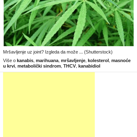
Mršavljenje uz joint? Izgleda da može ... (Shutterstock)
Više o
kanabis
,
marihuana
,
mršavljenje
,
kolesterol
,
masnoće
u krvi
,
metabolički sindrom
,
THCV
,
kanabidiol