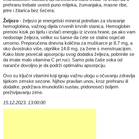
prehranu trebate uvesti puno mlijeka, žumanjaka, masne ribe,
jetre i žitarica bez šećera.
Željezo
- željezo je energetski mineral potreban za stvaranje
hemoglobina, važnog dijela crvenih krvnih stanica. Hemoglobin
prenosi kisik po tijelu i izvlači energiju iz izvora hrane, pa ako vam
nedostaje željeza, velike su šanse da ćete se stalno osjećati
umorno. Preporučena dnevna količina za muškarce je 8.7 mg, a
oko dvostruko više, otprilike 14.8 mg, za žene s menstruacijom.
Kako biste povećali apsorpciju svog dodatka željeza, pobrinite se
da imate malo vitamina C pri ruci. Samo pola čaše soka od
naranče dovoljno je da podrži optimalnu apsorpciju.
Ovo su ključni vitamini koji igraju važnu ulogu u očuvanju zdravlja
tijekom zimske sezone. Njihov pravilan unos, kroz prehranu ili
dodatke, podržava imunološki sustav, pridonoseći boljem
preživljavanju zime.
15.12.2023. 13:00:00