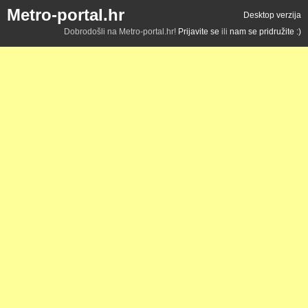
Metro-portal.hr
Desktop verzija
Dobrodošli na Metro-portal.hr!
Prijavite se
ili
nam se pridružite :)