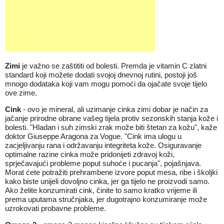
Zimi
je važno se zaštititi od bolesti. Premda je vitamin C zlatni
standard koji možete dodati svojoj dnevnoj rutini, postoji još
mnogo dodataka koji vam mogu pomoći da ojačate svoje tijelo
ove zime.
Cink
- ovo je mineral, ali uzimanje cinka zimi dobar je način za
jačanje prirodne obrane vašeg tijela protiv sezonskih stanja kože i
bolesti. "Hladan i suh zimski zrak može biti štetan za kožu", kaže
doktor Giuseppe Aragona za Vogue. "Cink ima ulogu u
zacjeljivanju rana i održavanju integriteta kože. Osiguravanje
optimalne razine cinka može pridonijeti zdravoj koži,
sprječavajući probleme poput suhoće i pucanja", pojašnjava.
Morat ćete potražiti prehrambene izvore poput mesa, ribe i školjki
kako biste unijeli dovoljno cinka, jer ga tijelo ne proizvodi samo.
Ako želite konzumirati cink, činite to samo kratko vrijeme ili
prema uputama stručnjaka, jer dugotrajno konzumiranje može
uzrokovati probavne probleme.