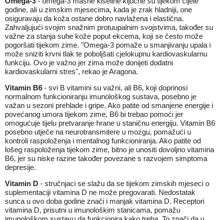
Omega-3
- omega-3 masne kiseline ključne su tijekom cijele
godine, ali u zimskim mjesecima, kada je zrak hladniji, one
osiguravaju da koža ostane dobro navlažena i elastična.
Zahvaljujući svojim snažnim protuupalnim svojstvima, također su
važne za stanja suhe kože poput ekcema, koji se često može
pogoršati tijekom zime. "Omega-3 pomaže u smanjivanju upala i
može sniziti krvni tlak te poboljšati cjelokupnu kardiovaskularnu
funkciju. Ovo je važno jer zima može donijeti dodatni
kardiovaskularni stres", rekao je Aragona.
Vitamin B6
- svi B vitamini su važni, ali B6, koji doprinosi
normalnom funkcioniranju imunološkog sustava, posebno je
važan u sezoni prehlade i gripe. Ako patite od smanjene energije i
povećanog umora tijekom zime, B6 bi trebao pomoći jer
omogućuje tijelu pretvaranje hrane u staničnu energiju. Vitamin B6
posebno utječe na neurotransmitere u mozgu, pomažući u
kontroli raspoloženja i mentalnog funkcioniranja. Ako patite od
lošeg raspoloženja tijekom zime, bitno je unositi dovoljno vitamina
B6, jer su niske razine također povezane s razvojem simptoma
depresije.
Vitamin D
- stručnjaci se slažu da se tijekom zimskih mjeseci o
suplementaciji vitamina D ne može pregovarati. Nedostatak
sunca u ovo doba godine znači i manjak vitamina D. Receptori
vitamina D, prisutni u imunološkim stanicama, pomažu
imunološkom sustavu da funkcionira kako treba. To znači da u