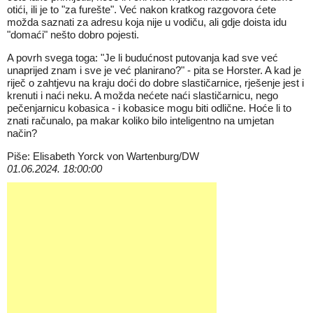
otići, ili je to "za furešte". Već nakon kratkog razgovora ćete
možda saznati za adresu koja nije u vodiču, ali gdje doista idu
"domaći" nešto dobro pojesti.
A povrh svega toga: "Je li budućnost putovanja kad sve već
unaprijed znam i sve je već planirano?" - pita se Horster. A kad je
riječ o zahtjevu na kraju doći do dobre slastičarnice, rješenje jest i
krenuti i naći neku. A možda nećete naći slastičarnicu, nego
pečenjarnicu kobasica - i kobasice mogu biti odlične. Hoće li to
znati računalo, pa makar koliko bilo inteligentno na umjetan
način?
Piše: Elisabeth Yorck von Wartenburg/DW
01.06.2024. 18:00:00