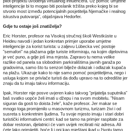
pilot-projektu uvođenja virtualnog influencera. Uz pomoć umjetne
inteligencije bi to mogao biti poslanik tržišta preko kojeg bi se
stvorio most između potencijalnih posjetitelja Njemačke i realnog
iskustva putovanja", objašnjava Hedorfer.
Gdje tu ostaje još znatiželja?
Eric Horster, profesor na Visokoj stručnoj školi Westküste u
Heideu navodi i jedan konkretan primjer uporabe umjetne
inteligencije za korist turista: u zaljevu Lübecka već postoje
"semafori" na plažama gdje turiste informiraju, na kojim dijelovima
je već puno, a gdje još ima mjesta. Zapravo tu nema velike
razlike od panela sa slobodnim parkiralištima javnih garaža po
gradovima, samo što tu senzori bilježe dolazak i odlazak kupača
na plažu. Ukazuje kako to nije samo pomoć posjetiteljima, nego i
usluga kojom se privlače turisti da dođu upravo na to odredište jer
znaju da tu imaju takvu informaciju.
Ipak, Horster nije posve uvjeren kako takvog "prijatelja suputnika"
baš svatko uopće želi imati u džepu i na svom mobitelu. "Nisam
siguran da gosti to doista žele", kaže profesor. Jer makar se
mnogo toga promijenilo u masovnom turizmu, turizam živi i od
susreta s konkretnim ljudima. Tu svoje mjesto imaju i stari dobri
turistički informativni centri: kad se tamo na primjer raspitate za
dobar restoran, djelatnici će vam uvijek recitirati niz adresa. Ali
ćete lako primijetiti, hoće li i oni kao mještani ikad u životu tamo