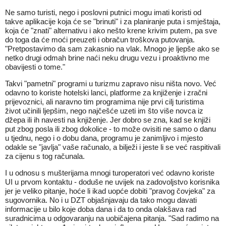
Ne samo turisti, nego i poslovni putnici mogu imati koristi od
takve aplikacije koja će se "brinuti" i za planiranje puta i smještaja,
koja će "znati" alternativu i ako nešto krene krivim putem, pa sve
do toga da će moći preuzeti i obračun troškova putovanja.
"Pretpostavimo da sam zakasnio na vlak. Mnogo je ljepše ako se
netko drugi odmah brine naći neku drugu vezu i proaktivno me
obavijesti o tome."
Takvi "pametni" programi u turizmu zapravo nisu ništa novo. Već
odavno to koriste hotelski lanci, platforme za knjiženje i zračni
prijevoznici, ali naravno tim programima nije prvi cilj turistima
život učinili ljepšim, nego najčešće uzeti im što više novca iz
džepa ili ih navesti na knjiženje. Jer dobro se zna, kad se knjiži
put zbog posla ili zbog dokolice - to može ovisiti ne samo o danu
u tjednu, nego i o dobu dana, programu je zanimljivo i mjesto
odakle se "javlja" vaše računalo, a bilježi i jeste li se već raspitivali
za cijenu s tog računala.
I u odnosu s mušterijama mnogi turoperatori već odavno koriste
UI u prvom kontaktu - doduše ne uvijek na zadovoljstvo korisnika
jer je veliko pitanje, hoće li ikad uopće dobiti "pravog čovjeka" za
sugovornika. No i u DZT objašnjavaju da tako mogu davati
informacije u bilo koje doba dana i da to onda olakšava rad
suradnicima u odgovaranju na uobičajena pitanja. "Sad radimo na