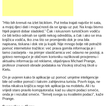
"Htio bih krenuti na izlet biciklom. Put treba trajati najviše tri sata,
a mojoj djeci dati i mogućnosti da se igraju uz put. Na kraju bismo
htjeli pojesti dobar sladoled." Čak i iskusnom turističkom vodiču
će biti teško odmah se sjetiti nekog odredišta, a čak i ako se ima
knjižica vodiča, tko zna što se promijenilo dok je ona bila
napisana, tiskana i dok ste ju kupili. Nije mnogo bolje niti potražiti
pomoć internetske tražilice: već prava gomila informacija je i
tamo zastarjela - na primjer slastičarnica već odavno ne postoji, a
gotovo nemoguće je običnom korisniku razlikovati provjerenu i
aktualnu informaciju od reklame, objašnjava Michael Prange,
profesor znanosti obrade podataka na Visokoj stručnoj školi u
Kielu.
On je uvjeren kako bi aplikacije uz pomoć umjetne inteligencije
bile od velike pomoći i takvim zahtjevima turista. Povrh toga, ne
treba nikakva knjižica nego tek aplikacija na mobitelu. Ali i tu
vrijedi staro pravilo kompjutoraša: kad su ulazni podaci smeće,
onda je i rezultat smeće. "Temelj svega su kvalitetni podaci", kaže
Prange.