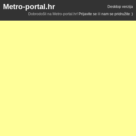
Metro-portal.hr
Desktop verzija
Dobrodošli na Metro-portal.hr!
Prijavite se
ili
nam se pridružite :)