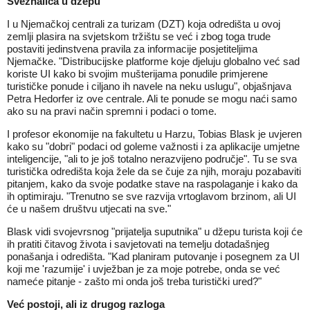
Sveznalica u džepu
I u Njemačkoj centrali za turizam (DZT) koja odredišta u ovoj
zemlji plasira na svjetskom tržištu se već i zbog toga trude
postaviti jedinstvena pravila za informacije posjetiteljima
Njemačke. "Distribucijske platforme koje djeluju globalno već sad
koriste UI kako bi svojim mušterijama ponudile primjerene
turističke ponude i ciljano ih navele na neku uslugu", objašnjava
Petra Hedorfer iz ove centrale. Ali te ponude se mogu naći samo
ako su na pravi način spremni i podaci o tome.
I profesor ekonomije na fakultetu u Harzu, Tobias Blask je uvjeren
kako su "dobri" podaci od goleme važnosti i za aplikacije umjetne
inteligencije, "ali to je još totalno nerazvijeno područje". Tu se sva
turistička odredišta koja žele da se čuje za njih, moraju pozabaviti
pitanjem, kako da svoje podatke stave na raspolaganje i kako da
ih optimiraju. "Trenutno se sve razvija vrtoglavom brzinom, ali UI
će u našem društvu utjecati na sve."
Blask vidi svojevrsnog "prijatelja suputnika" u džepu turista koji će
ih pratiti čitavog života i savjetovati na temelju dotadašnjeg
ponašanja i odredišta. "Kad planiram putovanje i posegnem za UI
koji me 'razumije' i uvježban je za moje potrebe, onda se već
nameće pitanje - zašto mi onda još treba turistički ured?"
Već postoji, ali iz drugog razloga