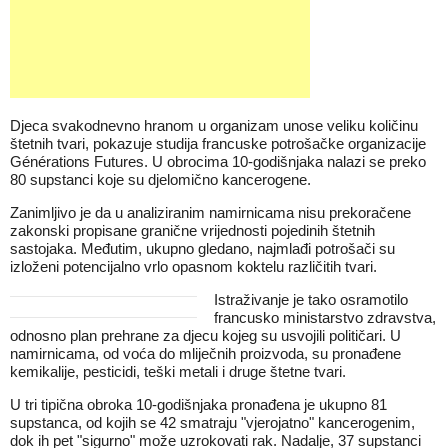
Djeca svakodnevno hranom u organizam unose veliku količinu
štetnih tvari, pokazuje studija francuske potrošačke organizacije
Générations Futures. U obrocima 10-godišnjaka nalazi se preko
80 supstanci koje su djelomično kancerogene.
Zanimljivo je da u analiziranim namirnicama nisu prekoračene
zakonski propisane granične vrijednosti pojedinih štetnih
sastojaka. Međutim, ukupno gledano, najmlađi potrošači su
izloženi potencijalno vrlo opasnom koktelu različitih tvari.
Istraživanje je tako osramotilo
francusko ministarstvo zdravstva,
odnosno plan prehrane za djecu kojeg su usvojili političari. U
namirnicama, od voća do mliječnih proizvoda, su pronađene
kemikalije, pesticidi, teški metali i druge štetne tvari.
U tri tipična obroka 10-godišnjaka pronađena je ukupno 81
supstanca, od kojih se 42 smatraju "vjerojatno" kancerogenim,
dok ih pet "sigurno" može uzrokovati rak. Nadalje, 37 supstanci