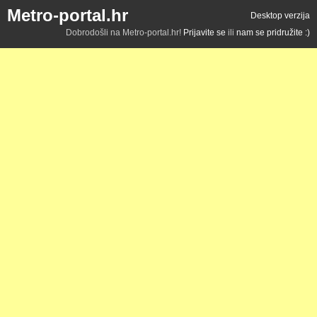
Metro-portal.hr
Desktop verzija
Dobrodošli na Metro-portal.hr!
Prijavite se
ili
nam se pridružite :)