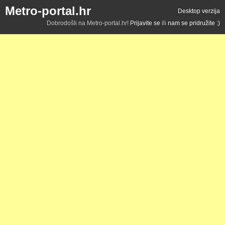
Metro-portal.hr
Desktop verzija
Dobrodošli na Metro-portal.hr!
Prijavite se
ili
nam se pridružite :)