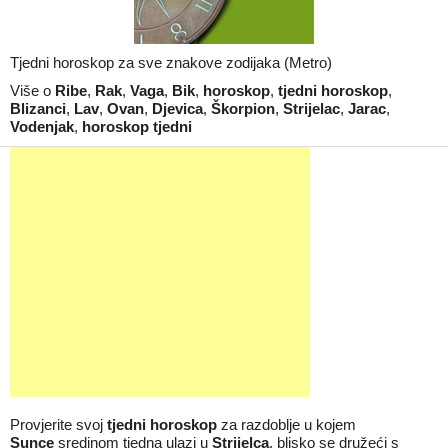
Tjedni horoskop za sve znakove zodijaka (Metro)
Više o
Ribe
,
Rak
,
Vaga
,
Bik
,
horoskop
,
tjedni horoskop
,
Blizanci
,
Lav
,
Ovan
,
Djevica
,
Škorpion
,
Strijelac
,
Jarac
,
Vodenjak
,
horoskop tjedni
Provjerite svoj
tjedni horoskop
za razdoblje u kojem
Sunce
sredinom tjedna ulazi u
Strijelca
, blisko se družeći s