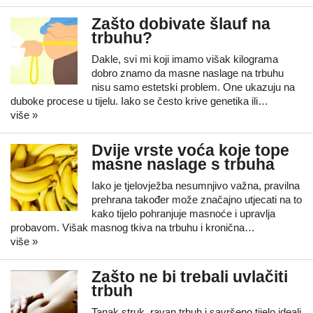
Zašto dobivate šlauf na
trbuhu?
Dakle, svi mi koji imamo višak kilograma
dobro znamo da masne naslage na trbuhu
nisu samo estetski problem. One ukazuju na
duboke procese u tijelu. Iako se često krive genetika ili…
više »
Dvije vrste voća koje tope
masne naslage s trbuha
Iako je tjelovježba nesumnjivo važna, pravilna
prehrana također može značajno utjecati na to
kako tijelo pohranjuje masnoće i upravlja
probavom. Višak masnog tkiva na trbuhu i kronična…
više »
Zašto ne bi trebali uvlačiti
trbuh
Tanak struk, ravan trbuh i savršeno tijelo ideali