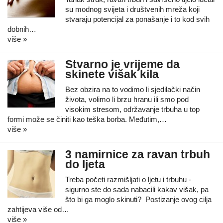
su modnog svijeta i društvenih mreža koji
stvaraju potencijal za ponašanje i to kod svih
dobnih…
više »
Stvarno je vrijeme da
skinete višak kila
Bez obzira na to vodimo li sjedilački način
života, volimo li brzu hranu ili smo pod
visokim stresom, održavanje trbuha u top
formi može se činiti kao teška borba. Međutim,…
više »
3 namirnice za ravan trbuh
do ljeta
Treba početi razmišljati o ljetu i trbuhu -
sigurno ste do sada nabacili kakav višak, pa
što bi ga moglo skinuti? Postizanje ovog cilja
zahtijeva više od…
više »