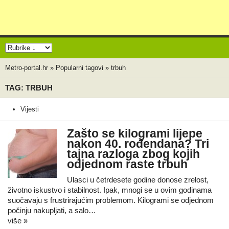
Metro-portal.hr
»
Popularni tagovi
»
trbuh
TAG: TRBUH
Vijesti
Zašto se kilogrami lijepe
nakon 40. rođendana? Tri
tajna razloga zbog kojih
odjednom raste trbuh
Ulasci u četrdesete godine donose zrelost,
životno iskustvo i stabilnost. Ipak, mnogi se u ovim godinama
suočavaju s frustrirajućim problemom. Kilogrami se odjednom
počinju nakupljati, a salo…
više »