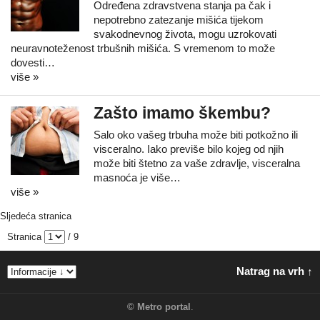
Određena zdravstvena stanja pa čak i
nepotrebno zatezanje mišića tijekom
svakodnevnog života, mogu uzrokovati
neuravnoteženost trbušnih mišića. S vremenom to može
dovesti…
više »
Zašto imamo škembu?
Salo oko vašeg trbuha može biti potkožno ili
visceralno. Iako previše bilo kojeg od njih
može biti štetno za vaše zdravlje, visceralna
masnoća je više…
više »
Sljedeća stranica
Stranica
/ 9
Natrag na vrh ↑
©
Metro portal
.