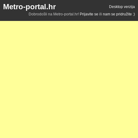
Metro-portal.hr
Desktop verzija
Dobrodošli na Metro-portal.hr!
Prijavite se
ili
nam se pridružite :)