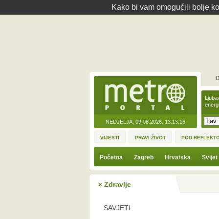
Kako bi vam omogućili bolje kor
D
Ljuba
energ
NEDJELJA, 09.08.2026.
13:13:16
VIJESTI
PRAVI ŽIVOT
POD REFLEKT
Početna
Zagreb
Hrvatska
Svijet
« Zdravlje
SAVJETI