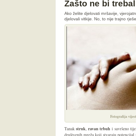
Zašto ne bi trebal
Ako želite djelovati mršavije, vjerojat
djelovali vitkije. No, to nije trajno rješe
Fotografija vijes
struk
ravan trbuh
Tanak
,
i
savršeno tij
društvenih mreža koji stvaraju potencijal