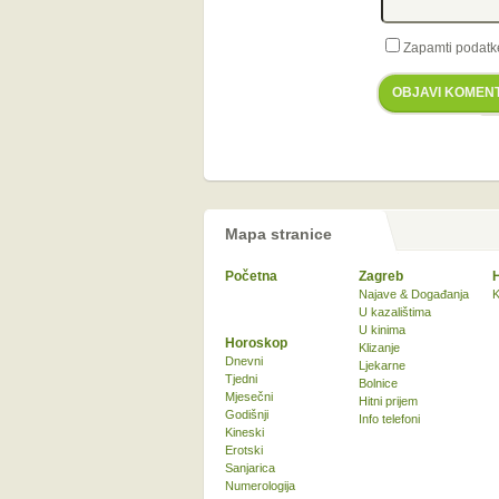
Zapamti podatk
OBJAVI KOMEN
Mapa stranice
Početna
Zagreb
Najave & Događanja
K
U kazalištima
U kinima
Horoskop
Klizanje
Dnevni
Ljekarne
Tjedni
Bolnice
Mjesečni
Hitni prijem
Godišnji
Info telefoni
Kineski
Erotski
Sanjarica
Numerologija