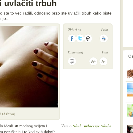
i uvlačiti trbuh
no ste to već radili, odnosno brzo ste uvlačili trbuh kako biste
nje...
Objavi na
Print
Komentiraj
Font
prethodno
2
Os
ti (Arhiva)
elo ideali su modnog svijeta i
Više o
,
trbuh
uvlačenje trbuha
 za ponašanje i to kod svih dobnih