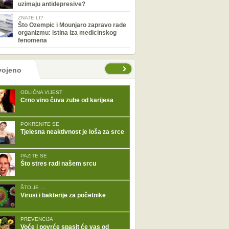
uzimaju antidepresive?
ZNATE LI?
Što Ozempic i Mounjaro zapravo rade
organizmu: istina iza medicinskog
fenomena
tranice
vojeno
ODLIČNA VIJEST
Crno vino čuva zube od karijesa
POKRENITE SE
Tjelesna neaktivnost je loša za srce
PAZITE SE
Što stres radi našem srcu
ŠTO JE ...
Virusi i bakterije za početnike
PREVENCIJA
Voće i povrće spasit će vas od