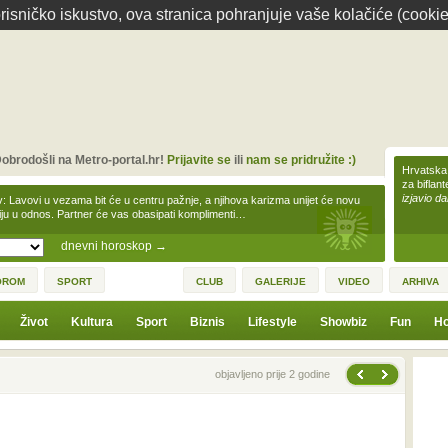
isničko iskustvo, ova stranica pohranjuje vaše kolačiće (cookie
obrodošli na Metro-portal.hr!
Prijavite se
ili
nam se pridružite :)
Hrvatska 
za biflan
izjavio da
v: Lavovi u vezama bit će u centru pažnje, a njihova karizma unijet će novu
iju u odnos. Partner će vas obasipati komplimenti…
dnevni horoskop
→
OROM
SPORT
CLUB
GALERIJE
VIDEO
ARHIVA
Život
Kultura
Sport
Biznis
Lifestyle
Showbiz
Fun
Ho
Sljedeća vijest
Prethodna vijest
objavljeno prije 2 godine