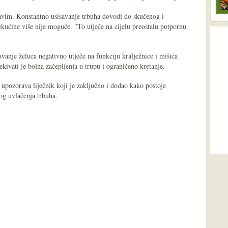
avim. Konstantno usisavanje trbuha dovodi do skučenog i
tekućine više nije moguće. "To utječe na cijelu preostalu potpornu
avanje želuca negativno utječe na funkciju kralježnice i mišića
kivati ​​je bolna začepljenja u trupu i ograničeno kretanje.
, upozorava liječnik koji je zaključno i dodao kako postoje
og uvlačenja trbuha.