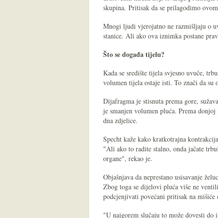
skupina. Pritisak da se prilagodimo ovom 
Mnogi ljudi vjerojatno ne razmišljaju o u
stanice. Ali ako ova iznimka postane prav
Što se događa tijelu?
Kada se središte tijela svjesno uvuče, trbu
volumen tijela ostaje isti. To znači da su
Dijafragma je stisnuta prema gore, sužavaj
je smanjen volumen pluća. Prema donjoj po
dna zdjelice.
Specht kaže kako kratkotrajna kontrakcija
"Ali ako to radite stalno, onda jačate trb
organe", rekao je.
Objašnjava da neprestano usisavanje želu
Zbog toga se dijelovi pluća više ne ventil
podcjenjivati ​​povećani pritisak na mišiće
"U najgorem slučaju to može dovesti do in