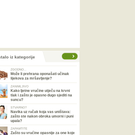
talo iz kategorije
ZGODNO...
Može li prehrana oponašati učinak
lijekova za mršavljenje?
ZANIMLJIVO
Kako ljetne vrućine utječu na krvni
tlak i zašto je opasno dugo sjediti na
suncu?
STVARNO?
Navika uz ručak koja vas uništava:
zašto ste nakon obroka umorni i puni
upala?
ZAPAMTITE
Zašto su vrućine opasnije za one koje