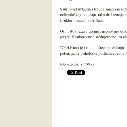
Saur trend uvlačenja trbuha smatra nezdr
nefiziološkog položaja, tako da kretanje 
strukturu torza", kaže Saur.
Osim što otežava disanje, neprestano usis
jezgre. Kratkoročno i srednjoročno, za oče
"Očekivano je i trajno oštećenje držanja"
potencijalne psihološke posljedice redovn
03.08.2024. 18:00:00