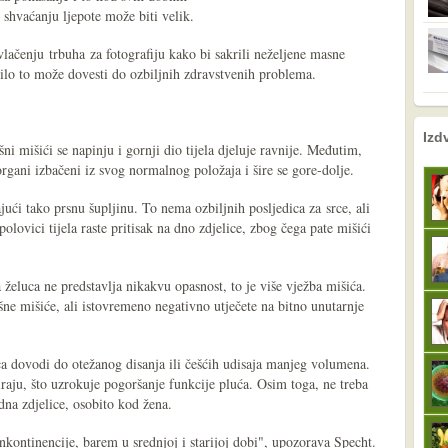
shvaćanju ljepote može biti velik.
vlačenju trbuha za fotografiju kako bi sakrili neželjene masne
ilo to može dovesti do ozbiljnih zdravstvenih problema.
nema prethodne s
sljedeće
Izd
šni mišići se napinju i gornji dio tijela djeluje ravnije. Međutim,
 organi izbačeni iz svog normalnog položaja i šire se gore-dolje.
ući tako prsnu šupljinu. To nema ozbiljnih posljedica za srce, ali
lovici tijela raste pritisak na dno zdjelice, zbog čega pate mišići
 želuca ne predstavlja nikakvu opasnost, to je više vježba mišića.
ušne mišiće, ali istovremeno negativno utječete na bitno unutarnje
ca dovodi do otežanog disanja ili češćih udisaja manjeg volumena.
iraju, što uzrokuje pogoršanje funkcije pluća. Osim toga, ne treba
 dna zdjelice, osobito kod žena.
kontinencije, barem u srednjoj i starijoj dobi", upozorava Specht.