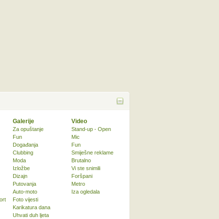
Galerije
Video
Za opuštanje
Stand-up - Open
Fun
Mic
Događanja
Fun
Clubbing
Smiješne reklame
Moda
Brutalno
Izložbe
Vi ste snimili
Dizajn
Foršpani
Putovanja
Metro
Auto-moto
Iza ogledala
ort
Foto vijesti
Karikatura dana
Uhvati duh ljeta