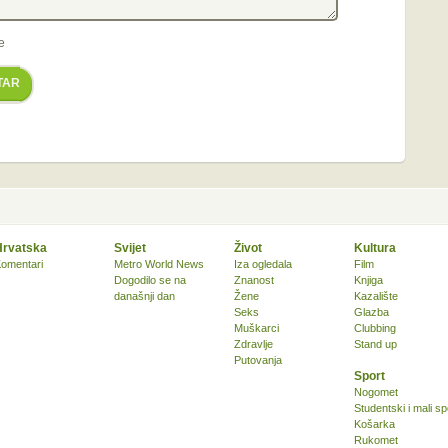
e
TAR
Hrvatska
Svijet
Život
Kultura
omentari
Metro World News
Iza ogledala
Film
Dogodilo se na
Znanost
Knjiga
današnji dan
Žene
Kazalište
Seks
Glazba
Muškarci
Clubbing
Zdravlje
Stand up
Putovanja
Sport
Nogomet
Studentski i mali sp
Košarka
Rukomet