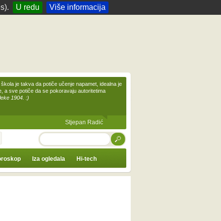
s).
U redu
Više informacija
škola je takva da potiče učenje napamet, idealna je
te, a sve potiče da se pokoravaju autoritetima
leke 1904. :)
Stjepan Radić
TRAŽI
roskop
Iza ogledala
Hi-tech