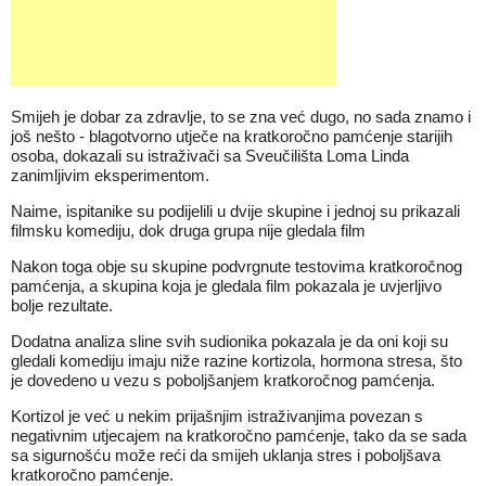
Smijeh je dobar za zdravlje, to se zna već dugo, no sada znamo i
još nešto - blagotvorno utječe na kratkoročno pamćenje starijih
osoba, dokazali su istraživači sa Sveučilišta Loma Linda
zanimljivim eksperimentom.
Naime, ispitanike su podijelili u dvije skupine i jednoj su prikazali
filmsku komediju, dok druga grupa nije gledala film
Nakon toga obje su skupine podvrgnute testovima kratkoročnog
pamćenja, a skupina koja je gledala film pokazala je uvjerljivo
bolje rezultate.
Dodatna analiza sline svih sudionika pokazala je da oni koji su
gledali komediju imaju niže razine kortizola, hormona stresa, što
je dovedeno u vezu s poboljšanjem kratkoročnog pamćenja.
Kortizol je već u nekim prijašnjim istraživanjima povezan s
negativnim utjecajem na kratkoročno pamćenje, tako da se sada
sa sigurnošću može reći da smijeh uklanja stres i poboljšava
kratkoročno pamćenje.