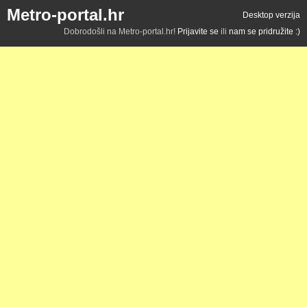
Metro-portal.hr
Desktop verzija
Dobrodošli na Metro-portal.hr!
Prijavite se
ili
nam se pridružite :)