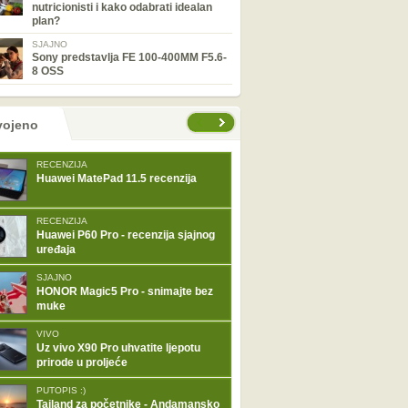
nutricionisti i kako odabrati idealan
plan?
SJAJNO
Sony predstavlja FE 100-400MM F5.6-
8 OSS
tranice
vojeno
RECENZIJA
Huawei MatePad 11.5 recenzija
RECENZIJA
Huawei P60 Pro - recenzija sjajnog
uređaja
SJAJNO
HONOR Magic5 Pro - snimajte bez
muke
VIVO
Uz vivo X90 Pro uhvatite ljepotu
prirode u proljeće
PUTOPIS :)
Tajland za početnike - Andamansko