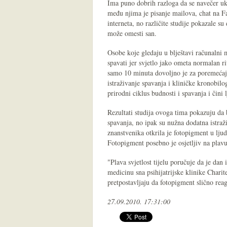
Ima puno dobrih razloga da se navečer ukl
među njima je pisanje mailova, chat na F
interneta, no različite studije pokazale su
može omesti san.
Osobe koje gledaju u blještavi računalni 
spavati jer svjetlo jako ometa normalan r
samo 10 minuta dovoljno je za poremećaj 
istraživanje spavanja i kliničke kronobilo
prirodni ciklus budnosti i spavanja i čini
Rezultati studija ovoga tima pokazuju da 
spavanja, no ipak su nužna dodatna istraž
znanstvenika otkrila je fotopigment u ljuds
Fotopigment posebno je osjetljiv na plavu 
"Plava svjetlost tijelu poručuje da je dan
medicinu sna psihijatrijske klinike Charit
pretpostavljaju da fotopigment slično reag
27.09.2010. 17:31:00