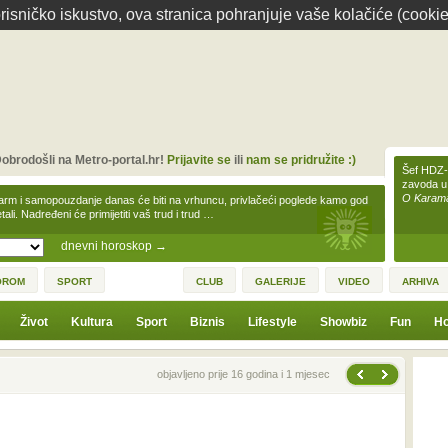
isničko iskustvo, ova stranica pohranjuje vaše kolačiće (cookie
obrodošli na Metro-portal.hr!
Prijavite se
ili
nam se pridružite :)
Šef HDZ-a
zavoda u
O Karamar
arm i samopouzdanje danas će biti na vrhuncu, privlačeći poglede kamo god
tali. Nadređeni će primijetiti vaš trud i trud …
dnevni horoskop
→
OROM
SPORT
CLUB
GALERIJE
VIDEO
ARHIVA
Život
Kultura
Sport
Biznis
Lifestyle
Showbiz
Fun
Ho
Sljedeća vijest
Prethodna vijest
objavljeno prije 16 godina i 1 mjesec