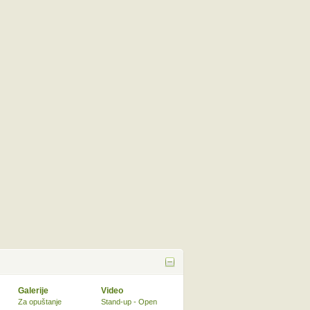
Galerije
Video
Za opuštanje
Stand-up - Open