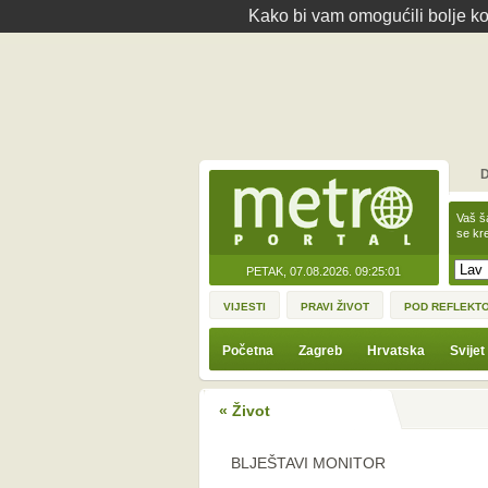
Kako bi vam omogućili bolje kor
D
Vaš š
se kre
PETAK, 07.08.2026.
09:25:01
VIJESTI
PRAVI ŽIVOT
POD REFLEKT
Početna
Zagreb
Hrvatska
Svijet
« Život
BLJEŠTAVI MONITOR