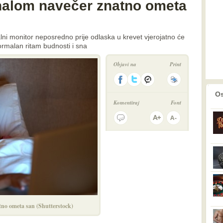
nalom navečer znatno ometa
lni monitor neposredno prije odlaska u krevet vjerojatno će
normalan ritam budnosti i sna
Objavi na
Print
prethodno
2
Os
Komentiraj
Font
tno ometa san (Shutterstock)