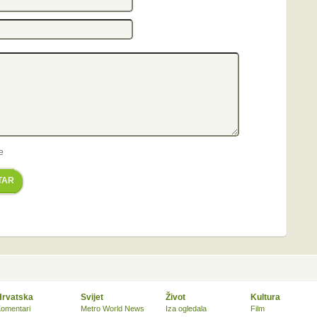
e
TAR
Hrvatska
Svijet
Život
Kultura
omentari
Metro World News
Iza ogledala
Film