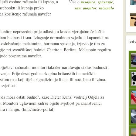
juči osobno računalo ili laptop, a
Više o
,
,
nesanica
spavanje
acebooku ili kupnja preko
,
,
san
monitor
računalo
 da korištenje računala navečer
monitor neposredno prije odlaska u krevet vjerojatno će lošije
itam budnosti i sna. Izlaganje normalnom svjetlu u kupaonici na
nema prethodne s
sljedeće
Izd
oslobađanja melatonina, hormona spavanja, izjavio je tim za
gije pri sveučilišnoj bolnici Charite u Berlinu. Melatonin regulira
 ljude pospanima navečer.
blještavi računalni monitori također narušavaju ciklus budnosti i
ivanja. Prije deset godina skupina britanskih i američkih
kom oku koji tijelu signalizira je li dan ili noć, ljeto ili zima.
svjetlost.
 i da mora ostati budno", kaže Dieter Kunz, voditelj Odjela za
e. Monitori uglavnom sadrže bijelu svjetlost pa znanstvenici
ira i na nju. (hina/metro-portal)