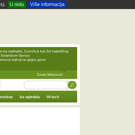
s).
U redu
Više informacija
 me nadmašio. Govorio je kao šef statističkog
 Sovjetskom Savezu
kovoj reakciji na njegov govor
Zoran Milanović
TRAŽI
roskop
Iza ogledala
Hi-tech