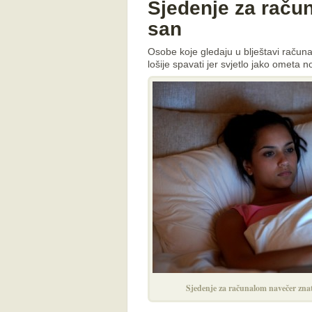
Sjedenje za raču
san
Osobe koje gledaju u blještavi računa
lošije spavati jer svjetlo jako ometa 
Sjedenje za računalom navečer zna