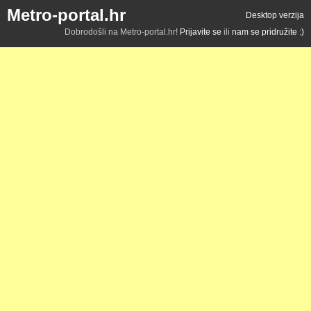
Metro-portal.hr
Desktop verzija
Dobrodošli na Metro-portal.hr!
Prijavite se
ili
nam se pridružite :)