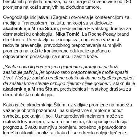
besplatnih pregleda madeža, na kojima je otkriveno više od 180
promjena na koži sumnjivih na zloćudne tumore.
Ovogodišnja inicijativa u Zagrebu otvorena je konferencijom za
medije u Francuskom institutu, na kojoj su sudjelovale
akademkinja Mirna Šitum
, predsjednica Hrvatskog društva za
dermatološku onkologiju i
Nika Tomić
, La Roche-Posay brand
direktorica. Predstavljena je inicijativa, naglašena važnost
redovite prevencije, pravodobnog prepoznavanja sumnjivih
promjena na koži te kontinuirane edukacije građana o
odgovornom ponašanju na suncu i zaštiti kože.
„
Svaka nova ili promijenjena pigmentna promjena na koži
zaslužuje pažnju, jer upravo rano prepoznavanje može spasiti
život. Naša je zadaća građane potaknuti da ne odgađaju pregled i
da zaštitu kože shvate ozbiljno tijekom cijele godine.",
istaknula je
akademkinja Mirna Šitum,
predsjednica Hrvatskog društva za
dermatološku onkologiju.
Kako ističe akademkinja Šitum, uz vidljive promjene na madežu
važno je obratiti pozornost i na subjektivne simptome poput
svrbeža, peckanja ili boli. Uznapredovali melanom može se
očitovati krvarenjem, ranama i bolovima, što upućuje na lošiju
prognozu. Svaku sumnjivu promjenu potrebno je pravodobno
kirurški ukloniti i analizirati kako bi se odredilo daljnje liječenje.