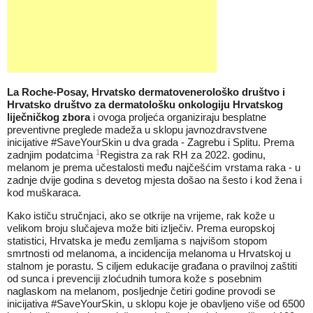
La Roche-Posay, Hrvatsko dermatovenerološko društvo i
Hrvatsko društvo za dermatološku onkologiju Hrvatskog
liječničkog zbora
i ovoga proljeća organiziraju besplatne
preventivne preglede madeža u sklopu javnozdravstvene
inicijative #SaveYourSkin u dva grada - Zagrebu i Splitu. Prema
1
zadnjim podatcima
Registra za rak RH za 2022. godinu,
melanom je prema učestalosti među najčešćim vrstama raka - u
zadnje dvije godina s devetog mjesta došao na šesto i kod žena i
kod muškaraca.
Kako ističu stručnjaci, ako se otkrije na vrijeme, rak kože u
velikom broju slučajeva može biti izlječiv. Prema europskoj
statistici, Hrvatska je među zemljama s najvišom stopom
smrtnosti od melanoma, a incidencija melanoma u Hrvatskoj u
stalnom je porastu. S ciljem edukacije građana o pravilnoj zaštiti
od sunca i prevenciji zloćudnih tumora kože s posebnim
naglaskom na melanom, posljednje četiri godine provodi se
inicijativa #SaveYourSkin, u sklopu koje je obavljeno više od 6500