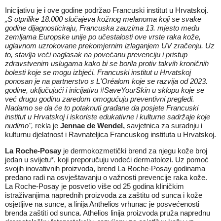
Inicijativu je i ove godine podržao Francuski institut u Hrvatskoj.
„S otprilike 18.000 slučajeva kožnog melanoma koji se svake
godine dijagnosticiraju, Francuska zauzima 13. mjesto među
zemljama Europske unije po učestalosti ove vrste raka kože,
uglavnom uzrokovane prekomjernim izlaganjem UV zračenju. Uz
to, stavlja veći naglasak na povećanu prevenciju i pristup
zdravstvenim uslugama kako bi se borila protiv takvih kroničnih
bolesti koje se mogu izbjeći. Francuski institut u Hrvatskoj
ponosan je na partnerstvo s L'Oréalom koje se razvija od 2023.
godine, uključujući i inicijativu #SaveYourSkin u sklopu koje se
već drugu godinu zaredom omogućuju preventivni pregledi.
Nadamo se da će to potaknuti građane da posjete Francuski
institut u Hrvatskoj i iskoriste edukativne i kulturne sadržaje koje
nudimo",
rekla je
Jennae de Wendel,
savjetnica za suradnju i
kulturnu djelatnost i Ravnateljica Francuskog instituta u Hrvatskoj.
La Roche-Posay
je dermokozmetički brend za njegu kože broj
jedan u svijetu*, koji preporučuju vodeći dermatolozi. Uz pomoć
svojih inovativnih proizvoda, brend La Roche-Posay godinama
predano radi na osvještavanju o važnosti prevencije raka kože.
La Roche-Posay je posvetio više od 25 godina kliničkim
istraživanjima naprednih proizvoda za zaštitu od sunca i kože
osjetljive na sunce, a linija Anthelios vrhunac je posvećenosti
brenda zaštiti od sunca. Athelios linija proizvoda pruža naprednu