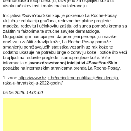
dermatološku fotoprotekciju, razvijenu za osjetljivu kožu uz
visoku učinkovitost i maksimalnu toleranciju.
Inicijativa #SaveYourSkin koju je pokrenuo La Roche-Posay
uključuje edukaciju građana, redovne besplatne preglede
madeža, redovitu i učinkovitu zaštitu od sunca pomoću krema sa
zaštitnim faktorima te stručne savjete dermatologa.
Dugogodišnjim nastojanjem da promijeni percepciju i navike
društva u zaštiti zdravlja kože, La Roche-Posay pomaže
smanjenju poražavajućih statistika vezanih uz rak kože te
dodatno ukazuje na potrebu brige o zdravlju kože i potiče što veći
broj ljudi na redovite preglede i samopreglede kože. Više
informacija o
javnozdravstvenoj inicijativi #SaveYourSkin
potražite na internetskim stranicama brenda
La Roche-Posay.
1
Izvor:
https://www.hzjz.hr/periodicne-publikacije/incidencija-
raka-u-hrvatskoj-u-2022-godini/
05.05.2026. 14:01:00