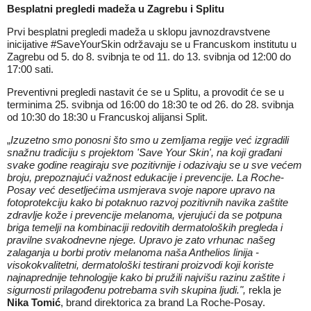
Besplatni pregledi madeža u Zagrebu i Splitu
Prvi besplatni pregledi madeža u sklopu javnozdravstvene
inicijative #SaveYourSkin održavaju se u Francuskom institutu u
Zagrebu od 5. do 8. svibnja te od 11. do 13. svibnja od 12:00 do
17:00 sati.
Preventivni pregledi nastavit će se u Splitu, a provodit će se u
terminima 25. svibnja od 16:00 do 18:30 te od 26. do 28. svibnja
od 10:30 do 18:30 u Francuskoj alijansi Split.
„
Izuzetno smo ponosni što smo u zemljama regije već izgradili
snažnu tradiciju s projektom 'Save Your Skin', na koji građani
svake godine reagiraju sve pozitivnije i odazivaju se u sve većem
broju, prepoznajući važnost edukacije i prevencije. La Roche-
Posay već desetljećima usmjerava svoje napore upravo na
fotoprotekciju kako bi potaknuo razvoj pozitivnih navika zaštite
zdravlje kože i prevencije melanoma, vjerujući da se potpuna
briga temelji na kombinaciji redovitih dermatoloških pregleda i
pravilne svakodnevne njege. Upravo je zato vrhunac našeg
zalaganja u borbi protiv melanoma naša Anthelios linija -
visokokvalitetni, dermatološki testirani proizvodi koji koriste
najnaprednije tehnologije kako bi pružili najvišu razinu zaštite i
sigurnosti prilagođenu potrebama svih skupina ljudi.",
rekla je
Nika Tomić
, brand direktorica za brand La Roche-Posay.