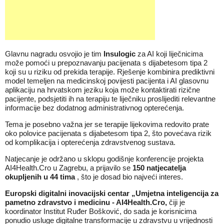
Glavnu nagradu osvojio je tim
Insulogic
za AI koji liječnicima
može pomoći u prepoznavanju pacijenata s dijabetesom tipa 2
koji su u riziku od prekida terapije. Rješenje kombinira prediktivni
model temeljen na medicinskoj povijesti pacijenta i AI glasovnu
aplikaciju na hrvatskom jeziku koja može kontaktirati rizične
pacijente, podsjetiti ih na terapiju te liječniku proslijediti relevantne
informacije bez dodatnog administrativnog opterećenja.
Tema je posebno važna jer se terapije lijekovima redovito prate
oko polovice pacijenata s dijabetesom tipa 2, što povećava rizik
od komplikacija i opterećenja zdravstvenog sustava.
Natjecanje je održano u sklopu godišnje konferencije projekta
AI4Health.Cro u Zagrebu, a prijavilo se
150 natjecatelja
okupljenih u 44 tima
, što je dosad bio najveći interes.
Europski digitalni inovacijski centar „Umjetna inteligencija za
pametno zdravstvo i medicinu - AI4Health.Cro,
čiji je
koordinator Institut Ruđer Bošković, do sada je korisnicima
ponudio usluge digitalne transformacije u zdravstvu u vrijednosti