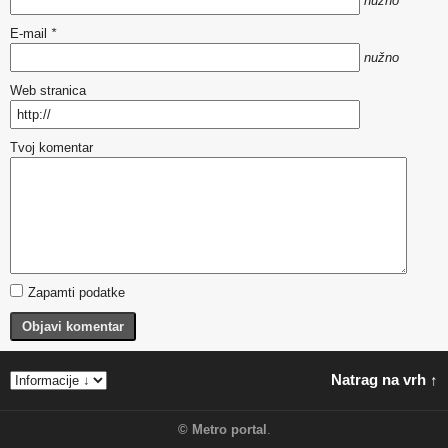
nužno
E-mail
*
nužno
Web stranica
Tvoj komentar
Zapamti podatke
Objavi komentar
Natrag na vrh ↑
©
Metro portal
.