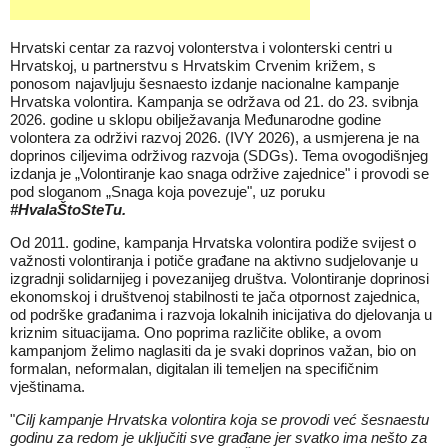
Hrvatski centar za razvoj volonterstva i volonterski centri u
Hrvatskoj, u partnerstvu s Hrvatskim Crvenim križem, s
ponosom najavljuju šesnaesto izdanje nacionalne kampanje
Hrvatska volontira. Kampanja se održava od 21. do 23. svibnja
2026. godine u sklopu obilježavanja Međunarodne godine
volontera za održivi razvoj 2026. (IVY 2026), a usmjerena je na
doprinos ciljevima održivog razvoja (SDGs). Tema ovogodišnjeg
izdanja je „Volontiranje kao snaga održive zajednice" i provodi se
pod sloganom „Snaga koja povezuje", uz poruku
#HvalaŠtoSteTu.
Od 2011. godine, kampanja Hrvatska volontira podiže svijest o
važnosti volontiranja i potiče građane na aktivno sudjelovanje u
izgradnji solidarnijeg i povezanijeg društva. Volontiranje doprinosi
ekonomskoj i društvenoj stabilnosti te jača otpornost zajednica,
od podrške građanima i razvoja lokalnih inicijativa do djelovanja u
kriznim situacijama. Ono poprima različite oblike, a ovom
kampanjom želimo naglasiti da je svaki doprinos važan, bio on
formalan, neformalan, digitalan ili temeljen na specifičnim
vještinama.
"
Cilj kampanje Hrvatska volontira koja se provodi već šesnaestu
godinu za redom je uključiti sve građane jer svatko ima nešto za