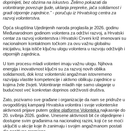
doprinijeti, bez obzirna na iskustvo. Želimo pokazati da
volontiranje povezuje ljude, uklanja prepreke, jača solidarnost i
gradi otpornije zajednice." - poručuju iz Hrvatskog centra za
razvoj volonterstva.
Opća skupština Ujedinjenih naroda proglasila je 2026. godinu
Međunarodnom godinom volontera za održivi razvoj, a Hrvatski
centar za razvoj volonterstva i Hrvatski Crveni križ imenovani su
nacionalnom kontaktnom točkom za ovu važnu globalnu
inicijativu, koja ističe ključnu ulogu volontera u razvoju održivijih i
otpornijih zajednica.
U tom procesu mladi volonteri imaju važnu ulogu. Njihova
energija i inovativnost ključni su za razvoj novih oblika
solidarnosti, dok kroz volonterski angažman istovremeno
razvijaju vlastite kompetencije i aktivno oblikuju zajednice u
kojima žele živjeti. Volontiranje mladih nije samo ulaganje u
budućnost već konkretan doprinos održivosti društva.
Zato, pozivamo sve građane i organizacije da nam se pridruže u
ovogodišnjoj kampanji Hrvatska volontira i svoje volonterske
aktivnosti prijave putem
online platforme Volonteka
najkasnije do
20. svibnja 2026. godine. Unesene aktivnosti bit će objedinjene i
dostupne svim građanima na nacionalnoj razini, koji će se moći
uključiti u akcije koje ih zanimaju i svojim angažmanom postati