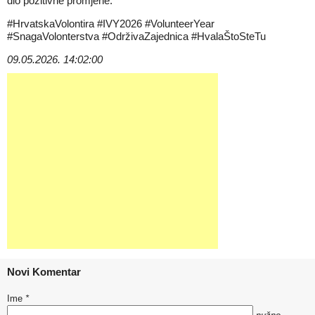
dio pozitivne promjene.
#HrvatskaVolontira #IVY2026 #VolunteerYear
#SnagaVolonterstva #OdrživaZajednica #HvalaŠtoSteTu
09.05.2026. 14:02:00
Novi Komentar
Ime
*