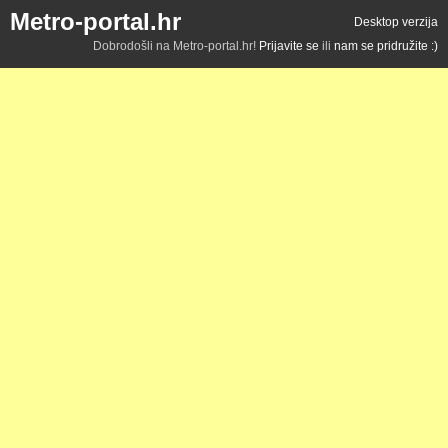
Metro-portal.hr
Desktop verzija
Dobrodošli na Metro-portal.hr!
Prijavite se
ili
nam se pridružite :)