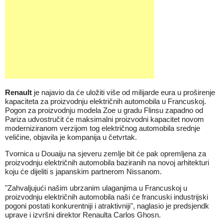
Renault
je najavio da će uložiti više od milijarde eura u proširenje
kapaciteta za proizvodnju električnih automobila u Francuskoj.
Pogon za proizvodnju modela Zoe u gradu Flinsu zapadno od
Pariza udvostručit će maksimalni proizvodni kapacitet novom
moderniziranom verzijom tog električnog automobila srednje
veličine, objavila je kompanija u četvrtak.
Tvornica u Douaiju na sjeveru zemlje bit će pak opremljena za
proizvodnju električnih automobila baziranih na novoj arhitekturi
koju će dijeliti s japanskim partnerom Nissanom.
"Zahvaljujući našim ubrzanim ulaganjima u Francuskoj u
proizvodnju električnih automobila naši će francuski industrijski
pogoni postati konkurentniji i atraktivniji", naglasio je predsjendk
uprave i izvršni direktor Renaulta Carlos Ghosn.