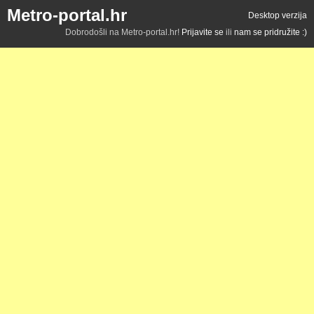
Metro-portal.hr
Desktop verzija
Dobrodošli na Metro-portal.hr!
Prijavite se
ili
nam se pridružite :)