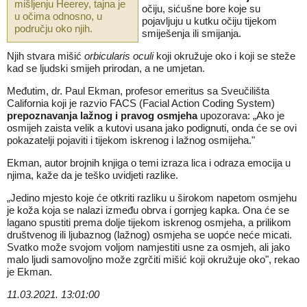
mišljenju Heerey, tajna je
očiju, sićušne bore koje su
u očima odnosno, u
pojavljuju u kutku očiju tijekom
području oko njih.
smiješenja ili smijanja.
Njih stvara mišić
orbicularis oculi
koji okružuje oko i koji se steže
kad se ljudski smijeh prirodan, a ne umjetan.
Međutim,
dr. Paul Ekman
, profesor emeritus sa Sveučilišta
California koji je razvio FACS (Facial Action Coding System)
prepoznavanja lažnog i pravog osmjeha
upozorava: „Ako je
osmijeh zaista velik a kutovi usana jako podignuti, onda će se ovi
pokazatelji pojaviti i tijekom iskrenog i lažnog osmijeha."
Ekman, autor brojnih knjiga o temi izraza lica i odraza emocija u
njima, kaže da je teško uvidjeti razlike.
„Jedino mjesto koje će otkriti razliku u širokom napetom osmjehu
je koža koja se nalazi između obrva i gornjeg kapka. Ona će se
lagano spustiti prema dolje tijekom iskrenog osmjeha, a prilikom
društvenog ili ljubaznog (lažnog) osmjeha se uopće neće micati.
Svatko može svojom voljom namjestiti usne za osmjeh, ali jako
malo ljudi samovoljno može zgrčiti mišić koji okružuje oko", rekao
je Ekman.
11.03.2021. 13:01:00