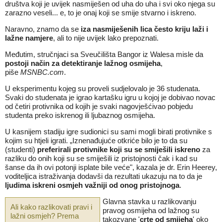
društva koji je uvijek nasmiješen od uha do uha i svi oko njega su
zarazno veseli... e, to je onaj koji se smije stvarno i iskreno.
Naravno, znamo da se
iza nasmiješenih lica često kriju laži i
lažne namjere
, ali to nije uvijek lako prepoznati.
Međutim, stručnjaci sa Sveučilišta Bangor iz Walesa misle da
postoji način za detektiranje lažnog osmijeha
,
piše
MSNBC.com
.
U eksperimentu kojeg su proveli sudjelovalo je 36 studenata.
Svaki do studenata je igrao kartašku igru u kojoj je dobivao novac
od četiri protivnika od kojih je svaki nagovješćivao pobjedu
studenta preko iskrenog ili ljubaznog osmijeha.
U kasnijem stadiju igre sudionici su sami mogli birati protivnike s
kojim su htjeli igrati. „Iznenađujuće otkriće bilo je to da su
(studenti)
preferirali protivnike koji su se smiješili iskreno
za
razliku do onih koji su se smiješili iz pristojnosti čak i kad su
šanse da ih ovi potonji isplate bile veće", kazala je
dr. Erin Heerey,
voditeljica istraživanja
dodavši da rezultati ukazuju na to da je
ljudima iskreni osmjeh važniji od onog pristojnoga
.
Glavna stavka u razlikovanju
Ali kako razlikovati pravi i
pravog osmijeha od lažnog su
lažni osmjeh? Prema
takozvane '
crte od smijeha
' oko