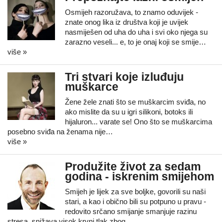
Osmijeh razoružava, to znamo oduvijek -
znate onog lika iz društva koji je uvijek
nasmiješen od uha do uha i svi oko njega su
zarazno veseli... e, to je onaj koji se smije…
više »
Tri stvari koje izluđuju
muškarce
Žene žele znati što se muškarcim sviđa, no
ako mislite da su u igri silikoni, botoks ili
hijaluron... varate se! Ono što se muškarcima
posebno sviđa na ženama nije…
više »
Produžite život za sedam
godina - iskrenim smijehom
Smijeh je lijek za sve boljke, govorili su naši
stari, a kao i obično bili su potpuno u pravu -
redovito srčano smijanje smanjuje razinu
stresa, snižava visok krvni tlak zbog…