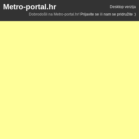
Metro-portal.hr
Desktop verzija
Dobrodošli na Metro-portal.hr!
Prijavite se
ili
nam se pridružite :)