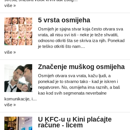
više »
5 vrsta osmijeha
Osmijeh je sjajna stvar koja često otvara sva
vrata, ali nisu svi isti - neke je teže shvatiti,
odnosno otkriti šta se skriva iza njih. Ponekad
je teško otkriti što nam…
više »
Značenje muškog osmijeha
Osmijeh otvara sva vrata, kažu ljudi, a
ponekad je to stvarno tako - kad je iskren i
nepatvoren. No, osmijeha ima raznih, a baš
kao kod svih segmenata neverbalne
komunikacije, i…
više »
U KFC-u u Kini plaćajte
račune - licem