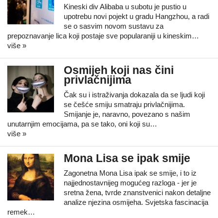
Kineski div Alibaba u subotu je pustio u
upotrebu novi pojekt u gradu Hangzhou, a radi
se o sasvim novom sustavu za
prepoznavanje lica koji postaje sve popularaniji u kineskim…
više »
Osmijeh koji nas čini
privlačnijima
Čak su i istraživanja dokazala da se ljudi koji
se češće smiju smatraju privlačnijima.
Smijanje je, naravno, povezano s našim
unutarnjim emocijama, pa se tako, oni koji su…
više »
Mona Lisa se ipak smije
Zagonetna Mona Lisa ipak se smije, i to iz
najjednostavnijeg mogućeg razloga - jer je
sretna žena, tvrde znanstvenici nakon detaljne
analize njezina osmijeha. Svjetska fascinacija
remek…