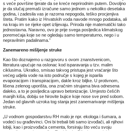
s veće površine tjerate da se kreće neprirodnim putem. Dovoljno
je da slučaj premaši izračune samo jednom u nekoliko desetaka
godina, i zadesila vas je razorna nepogoda, teško procjenjiva
šteta. Pratim kako iz Hrvatskih voda navode mnogo podataka, ali
na kraju im se rijeke opet izlijevaju. Priroda nije matematički tako
jednostavna. Naravno, ovo je prije svega posljedica klimatskog
poremećaja koje se ne ogledaju samo temperaturno, nego i u
nepravilnim padalinama."
Zanemareno mišljenje struke
Kao što doznajemo u razgovoru s ovom znanstvenicom,
literatura upućuje na oslonac kod isparavanja u tzv. malim
ciklusima. Ukratko, smisao takvog pristupa jest vraćanje što
većeg udjela vode na isto područje s kojeg je isparila
evaporacijom i transpiracijom, dakle kroz biljke. U protivnom,
lišena zelenog uporišta, ona zračnim strujama biva odnesena
daleko, a to je posljedica upravo betonizacije. Umjesto češćih
manjih kiša, dobiju se hirovite bujice koje nose sve pred sobom.
Jedan od glavnih uzroka tog stanja jest zanemarivanje mišljenja
struke.
„U vodnom gospodarstvu RH malo je npr. ekologa i šumara, a
vodeći su građevinci. Oni bi trebali biti samo izvođači, ali njihovi
lobiji, kao i proizvođača cementa, forsiraju što veću svoju