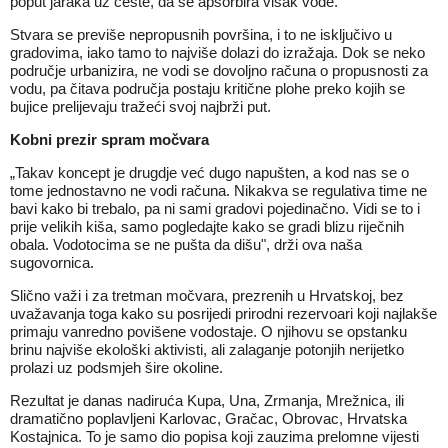
poput jaraka uz ceste, da se apsorbira višak vode.
Stvara se previše nepropusnih površina, i to ne isključivo u
gradovima, iako tamo to najviše dolazi do izražaja. Dok se neko
područje urbanizira, ne vodi se dovoljno računa o propusnosti za
vodu, pa čitava područja postaju kritične plohe preko kojih se
bujice prelijevaju tražeći svoj najbrži put.
Kobni prezir spram močvara
„Takav koncept je drugdje već dugo napušten, a kod nas se o
tome jednostavno ne vodi računa. Nikakva se regulativa time ne
bavi kako bi trebalo, pa ni sami gradovi pojedinačno. Vidi se to i
prije velikih kiša, samo pogledajte kako se gradi blizu riječnih
obala. Vodotocima se ne pušta da dišu", drži ova naša
sugovornica.
Slično važi i za tretman močvara, prezrenih u Hrvatskoj, bez
uvažavanja toga kako su posrijedi prirodni rezervoari koji najlakše
primaju vanredno povišene vodostaje. O njihovu se opstanku
brinu najviše ekološki aktivisti, ali zalaganje potonjih nerijetko
prolazi uz podsmjeh šire okoline.
Rezultat je danas nadiruća Kupa, Una, Zrmanja, Mrežnica, ili
dramatično poplavljeni Karlovac, Gračac, Obrovac, Hrvatska
Kostajnica. To je samo dio popisa koji zauzima prelomne vijesti