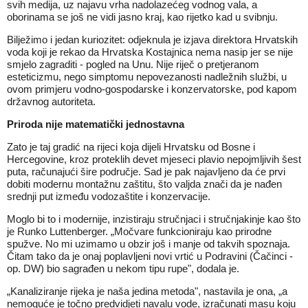
svih medija, uz najavu vrha nadolazećeg vodnog vala, a
oborinama se još ne vidi jasno kraj, kao rijetko kad u svibnju.
Bilježimo i jedan kuriozitet: odjeknula je izjava direktora Hrvatskih
voda koji je rekao da Hrvatska Kostajnica nema nasip jer se nije
smjelo zagraditi - pogled na Unu. Nije riječ o pretjeranom
esteticizmu, nego simptomu nepovezanosti nadležnih službi, u
ovom primjeru vodno-gospodarske i konzervatorske, pod kapom
državnog autoriteta.
Priroda nije matematički jednostavna
Zato je taj gradić na rijeci koja dijeli Hrvatsku od Bosne i
Hercegovine, kroz proteklih devet mjeseci plavio nepojmljivih šest
puta, računajući šire područje. Sad je pak najavljeno da će prvi
dobiti modernu montažnu zaštitu, što valjda znači da je nađen
srednji put između vodozaštite i konzervacije.
Moglo bi to i modernije, inzistiraju stručnjaci i stručnjakinje kao što
je Runko Luttenberger. „Močvare funkcioniraju kao prirodne
spužve. No mi uzimamo u obzir još i manje od takvih spoznaja.
Čitam tako da je onaj poplavljeni novi vrtić u Podravini (Čačinci -
op. DW) bio sagrađen u nekom tipu rupe", dodala je.
„Kanaliziranje rijeka je naša jedina metoda", nastavila je ona, „a
nemoguće je točno predvidjeti navalu vode, izračunati masu koju