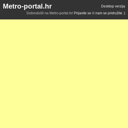
Metro-portal.hr
Desktop verzija
Dobrodošli na Metro-portal.hr!
Prijavite se
ili
nam se pridružite :)