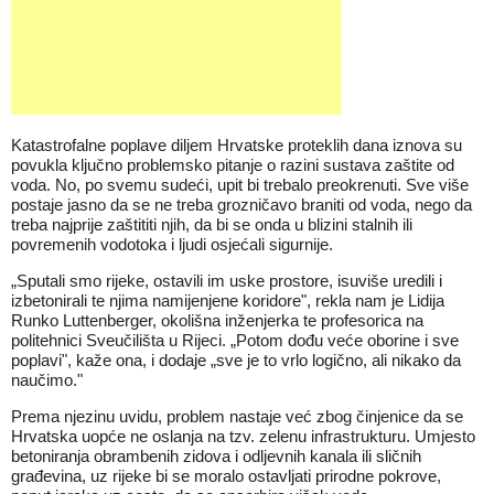
Katastrofalne poplave diljem Hrvatske proteklih dana iznova su
povukla ključno problemsko pitanje o razini sustava zaštite od
voda. No, po svemu sudeći, upit bi trebalo preokrenuti. Sve više
postaje jasno da se ne treba grozničavo braniti od voda, nego da
treba najprije zaštititi njih, da bi se onda u blizini stalnih ili
povremenih vodotoka i ljudi osjećali sigurnije.
„Sputali smo rijeke, ostavili im uske prostore, isuviše uredili i
izbetonirali te njima namijenjene koridore", rekla nam je Lidija
Runko Luttenberger, okolišna inženjerka te profesorica na
politehnici Sveučilišta u Rijeci. „Potom dođu veće oborine i sve
poplavi", kaže ona, i dodaje „sve je to vrlo logično, ali nikako da
naučimo."
Prema njezinu uvidu, problem nastaje već zbog činjenice da se
Hrvatska uopće ne oslanja na tzv. zelenu infrastrukturu. Umjesto
betoniranja obrambenih zidova i odljevnih kanala ili sličnih
građevina, uz rijeke bi se moralo ostavljati prirodne pokrove,