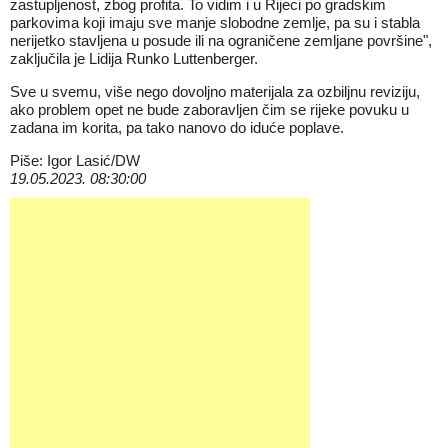
zastupljenost, zbog profita. To vidim i u Rijeci po gradskim
parkovima koji imaju sve manje slobodne zemlje, pa su i stabla
nerijetko stavljena u posude ili na ograničene zemljane površine",
zaključila je Lidija Runko Luttenberger.
Sve u svemu, više nego dovoljno materijala za ozbiljnu reviziju,
ako problem opet ne bude zaboravljen čim se rijeke povuku u
zadana im korita, pa tako nanovo do iduće poplave.
Piše: Igor Lasić/DW
19.05.2023. 08:30:00