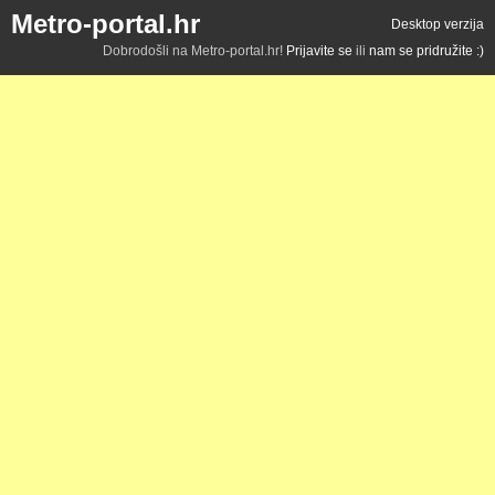
Metro-portal.hr
Desktop verzija
Dobrodošli na Metro-portal.hr!
Prijavite se
ili
nam se pridružite :)