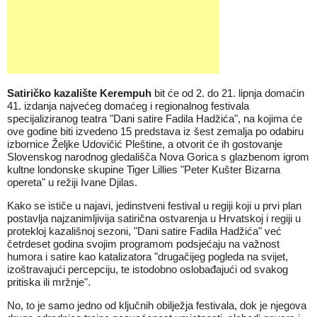
Satiričko kazalište Kerempuh
bit će od 2. do 21. lipnja domaćin
41. izdanja najvećeg domaćeg i regionalnog festivala
specijaliziranog teatra "Dani satire Fadila Hadžića", na kojima će
ove godine biti izvedeno 15 predstava iz šest zemalja po odabiru
izbornice Željke Udovičić Pleštine, a otvorit će ih gostovanje
Slovenskog narodnog gledališča Nova Gorica s glazbenom igrom
kultne londonske skupine Tiger Lillies "Peter Kušter Bizarna
opereta" u režiji Ivane Djilas.
Kako se ističe u najavi, jedinstveni festival u regiji koji u prvi plan
postavlja najzanimljivija satirična ostvarenja u Hrvatskoj i regiji u
protekloj kazališnoj sezoni, "Dani satire Fadila Hadžića" već
četrdeset godina svojim programom podsjećaju na važnost
humora i satire kao katalizatora "drugačijeg pogleda na svijet,
izoštravajući percepciju, te istodobno oslobađajući od svakog
pritiska ili mržnje".
No, to je samo jedno od ključnih obilježja festivala, dok je njegova