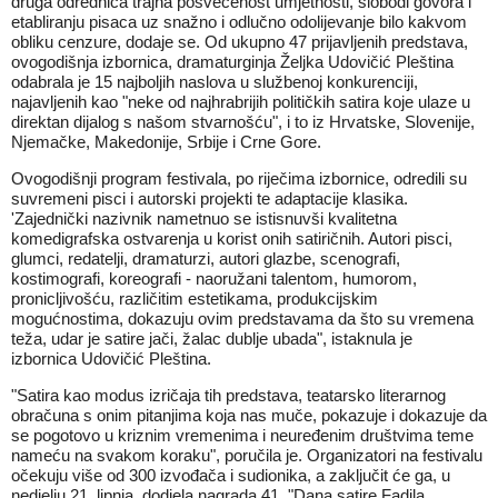
druga odrednica trajna posvećenost umjetnosti, slobodi govora i
etabliranju pisaca uz snažno i odlučno odolijevanje bilo kakvom
obliku cenzure, dodaje se. Od ukupno 47 prijavljenih predstava,
ovogodišnja izbornica, dramaturginja Željka Udovičić Pleština
odabrala je 15 najboljih naslova u službenoj konkurenciji,
najavljenih kao "neke od najhrabrijih političkih satira koje ulaze u
direktan dijalog s našom stvarnošću", i to iz Hrvatske, Slovenije,
Njemačke, Makedonije, Srbije i Crne Gore.
Ovogodišnji program festivala, po riječima izbornice, odredili su
suvremeni pisci i autorski projekti te adaptacije klasika.
'Zajednički nazivnik nametnuo se istisnuvši kvalitetna
komedigrafska ostvarenja u korist onih satiričnih. Autori pisci,
glumci, redatelji, dramaturzi, autori glazbe, scenografi,
kostimografi, koreografi - naoružani talentom, humorom,
pronicljivošću, različitim estetikama, produkcijskim
mogućnostima, dokazuju ovim predstavama da što su vremena
teža, udar je satire jači, žalac dublje ubada", istaknula je
izbornica Udovičić Pleština.
"Satira kao modus izričaja tih predstava, teatarsko literarnog
obračuna s onim pitanjima koja nas muče, pokazuje i dokazuje da
se pogotovo u kriznim vremenima i neuređenim društvima teme
nameću na svakom koraku", poručila je. Organizatori na festivalu
očekuju više od 300 izvođača i sudionika, a zaključit će ga, u
nedjelju 21. lipnja, dodjela nagrada 41. "Dana satire Fadila