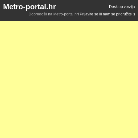
Metro-portal.hr
Desktop verzija
Dobrodošli na Metro-portal.hr!
Prijavite se
ili
nam se pridružite :)