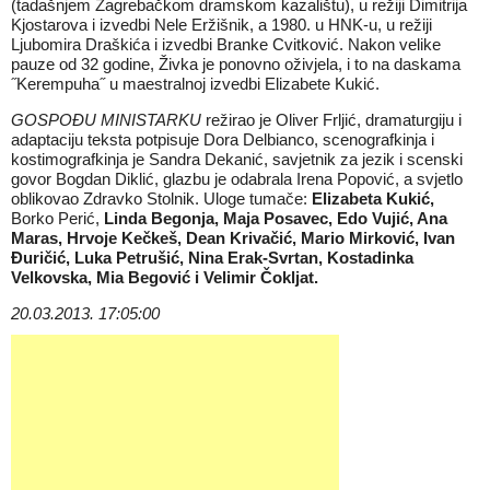
(tadašnjem Zagrebačkom dramskom kazalištu), u režiji Dimitrija
Kjostarova i izvedbi Nele Eržišnik, a 1980. u HNK-u, u režiji
Ljubomira Draškića i izvedbi Branke Cvitković. Nakon velike
pauze od 32 godine, Živka je ponovno oživjela, i to na daskama
˝Kerempuha˝ u maestralnoj izvedbi Elizabete Kukić.
GOSPOĐU MINISTARKU
režirao je Oliver Frljić, dramaturgiju i
adaptaciju teksta potpisuje Dora Delbianco, scenografkinja i
kostimografkinja je Sandra Dekanić, savjetnik za jezik i scenski
govor Bogdan Diklić, glazbu je odabrala Irena Popović, a svjetlo
oblikovao Zdravko Stolnik. Uloge tumače:
Elizabeta Kukić
,
Borko Perić,
Linda Begonja,
Maja Posavec
,
Edo Vujić,
Ana
Maras, Hrvoje Kečkeš
,
Dean Krivačić
,
Mario Mirković
,
Ivan
Đuričić
,
Luka Petrušić, Nina Erak-Svrtan
,
Kostadinka
Velkovska
,
Mia Begović i
Velimir Čokljat.
20.03.2013. 17:05:00