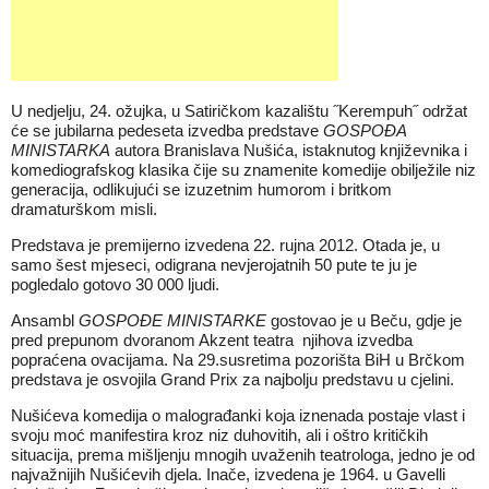
U nedjelju, 24. ožujka, u Satiričkom kazalištu ˝Kerempuh˝ održat
će se jubilarna pedeseta izvedba predstave
GOSPOĐA
MINISTARKA
autora Branislava Nušića, istaknutog književnika i
komediografskog klasika čije su znamenite komedije obilježile niz
generacija, odlikujući se izuzetnim humorom i britkom
dramaturškom misli.
Predstava je premijerno izvedena 22. rujna 2012. Otada je, u
samo šest mjeseci, odigrana nevjerojatnih 50 pute te ju je
pogledalo gotovo 30 000 ljudi.
Ansambl
GOSPOĐE MINISTARKE
gostovao je u Beču, gdje je
pred prepunom dvoranom Akzent teatra njihova izvedba
popraćena ovacijama. Na 29.susretima pozorišta BiH u Brčkom
predstava je osvojila Grand Prix za najbolju predstavu u cjelini.
Nušićeva komedija o malograđanki koja iznenada postaje vlast i
svoju moć manifestira kroz niz duhovitih, ali i oštro kritičkih
situacija, prema mišljenju mnogih uvaženih teatrologa, jedno je od
najvažnijih Nušićevih djela. Inače, izvedena je 1964. u Gavelli