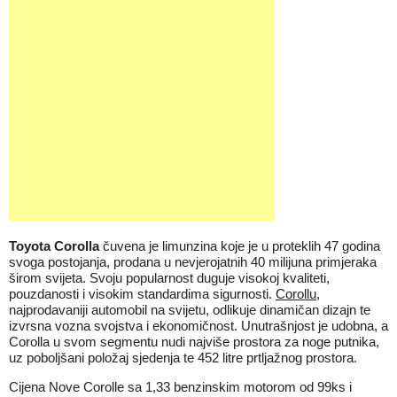
Toyota Corolla
čuvena je limunzina koje je u proteklih 47 godina
svoga postojanja, prodana u nevjerojatnih 40 milijuna primjeraka
širom svijeta. Svoju popularnost duguje visokoj kvaliteti,
pouzdanosti i visokim standardima sigurnosti.
Corollu
,
najprodavaniji automobil na svijetu, odlikuje dinamičan dizajn te
izvrsna vozna svojstva i ekonomičnost. Unutrašnjost je udobna, a
Corolla u svom segmentu nudi najviše prostora za noge putnika,
uz poboljšani položaj sjedenja te 452 litre prtljažnog prostora.
Cijena Nove Corolle sa 1,33 benzinskim motorom od 99ks i