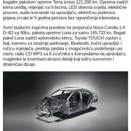
bogatim paketom opreme Terra iznosi 121.200 kn. Oprema sadrži
klima uređaj, mijenjač sa 6 brzina, LED dnevna svjetla, električne
prozore, audio komande na upravljaču, električno podesiva
grijana zrcala te 5 godina jamstva bez ograničenja kilometara.
Svim budućim kupcima posebno se preporuča Nova Corolla 1,4
D-4D sa 90ks, paketa opreme Luna za samo 145.733 kn. Bogati
paket Luna sadrži automatsku klimu, Toyota TOUCH zaslon u
boji, kameru za stražnje parkiranje, Bluetooth, kožni upravljač i
ručicu mjenjača, prednja sjedala s mogućnošću podešenja i po
visini, radio CD MP3 sa 6 zvučnika s komandama na upravljaču,
maglenke te kromirani ukrasni detalji koji ističu suvremen i
dinamičan dizajn.