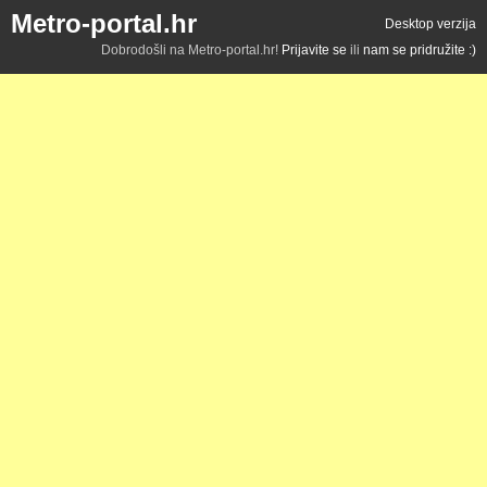
Metro-portal.hr
Desktop verzija
Dobrodošli na Metro-portal.hr!
Prijavite se
ili
nam se pridružite :)