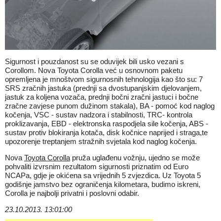
Sigurnost i pouzdanost su se oduvijek bili usko vezani s
Corollom. Nova Toyota Corolla već u osnovnom paketu
opremljena je mnoštvom sigurnosnih tehnologija kao što su: 7
SRS zračnih jastuka (prednji sa dvostupanjskim djelovanjem,
jastuk za koljena vozača, prednji bočni zračni jastuci i bočne
zračne zavjese punom dužinom stakala), BA - pomoć kod naglog
kočenja, VSC - sustav nadzora i stabilnosti, TRC- kontrola
proklizavanja, EBD - elektronska raspodjela sile kočenja, ABS -
sustav protiv blokiranja kotača, disk kočnice naprijed i straga,te
upozorenje treptanjem stražnih svjetala kod naglog kočenja.
Nova
Toyota Corolla
pruža uglađenu vožnju, ujedno se može
pohvaliti izvrsnim rezultatom sigurnosti priznatim od Euro
NCAPa, gdje je okićena sa vrijednih 5 zvjezdica. Uz Toyota 5
godišnje jamstvo bez ograničenja kilometara, budimo iskreni,
Corolla je najbolji privatni i poslovni odabir.
23.10.2013. 13:01:00