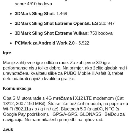
score 4910 bodova
3DMark Sling Shot:
1.469
3DMark Sling Shot Extreme OpenGL ES 3.1
: 947
3DMark Sling Shot Extreme Vulkan:
759 bodova
PCMark za Android Work 2.0
- 5.922
Igre
Manje zahtjevne igre odlično rade. Za zahtjevne 3D igre
performanse nisu toliko dobre. Na primjer, ako želite gladak rad i
uravnoteženu kvalitetu slike za PUBG Mobile ili Asfalt 8, trebat
ćete odabrati najnižu kvalitetu grafike.
Komunikacija
Oba SIM utora rade s 4G mrežama i X12 LTE modemom (Cat
13/12, 300 / 150 MBit). Što se tiče bežičnih modula, na popisu su
Wi-Fi (802.11a / b / g / n / ac), Bluetooth 5.0 (s aptX), NFC (s
Google Pay podrškom), i GPS/A-GPS, GLONASS i BeiDou za
navigaciju. Nemam nikakvih primjedbi na njihov rad.
Zvuk