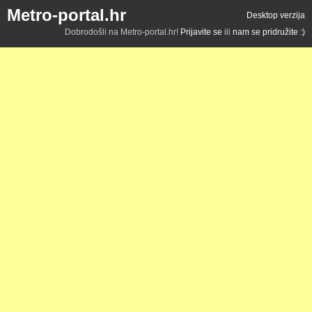
Metro-portal.hr
Desktop verzija
Dobrodošli na Metro-portal.hr!
Prijavite se
ili
nam se pridružite :)