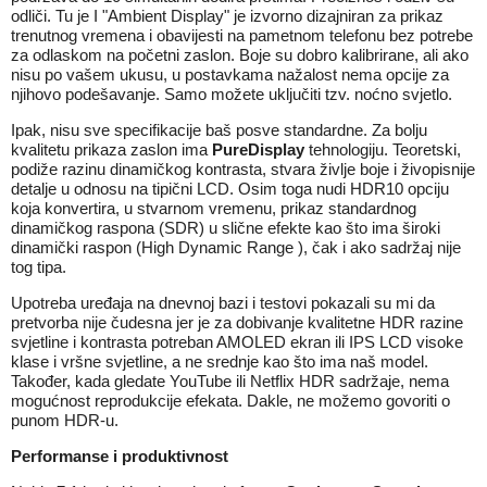
odliči. Tu je I "Ambient Display" je izvorno dizajniran za prikaz
trenutnog vremena i obavijesti na pametnom telefonu bez potrebe
za odlaskom na početni zaslon. Boje su dobro kalibrirane, ali ako
nisu po vašem ukusu, u postavkama nažalost nema opcije za
njihovo podešavanje. Samo možete uključiti tzv. noćno svjetlo.
Ipak, nisu sve specifikacije baš posve standardne. Za bolju
kvalitetu prikaza zaslon ima
PureDisplay
tehnologiju. Teoretski,
podiže razinu dinamičkog kontrasta, stvara življe boje i živopisnije
detalje u odnosu na tipični LCD. Osim toga nudi HDR10 opciju
koja konvertira, u stvarnom vremenu, prikaz standardnog
dinamičkog raspona (SDR) u slične efekte kao što ima široki
dinamički raspon (High Dynamic Range ), čak i ako sadržaj nije
tog tipa.
Upotreba uređaja na dnevnoj bazi i testovi pokazali su mi da
pretvorba nije čudesna jer je za dobivanje kvalitetne HDR razine
svjetline i kontrasta potreban AMOLED ekran ili IPS LCD visoke
klase i vršne svjetline, a ne srednje kao što ima naš model.
Također, kada gledate YouTube ili Netflix HDR sadržaje, nema
mogućnost reprodukcije efekata. Dakle, ne možemo govoriti o
punom HDR-u.
Performanse i produktivnost