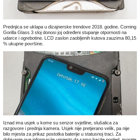
Prednjica se uklapa u dizajnerske trendove 2018. godine. Corning
Gorilla Glass 3 sloj donosi joj određeni stupanje otpornosti na
udarce i ogrebotine. LCD zaslon zaobljenih kutova zauzima 80,15
% ukupne površine.
Iznad ima usjek u kome su senzor svjetline, slušalica za
razgovore i prednja kamera. Usjek nije pretjerano velik, pa nije
bilo mjesta za prikaz postotka baterije u statusnoj traci. Za
dobivanje ove informacije umjesto da samo bacite pogled, morate