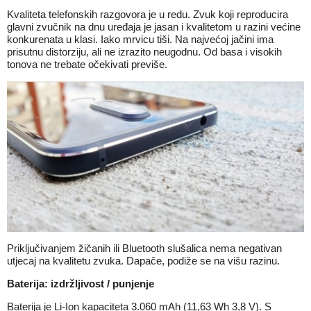
Kvaliteta telefonskih razgovora je u redu. Zvuk koji reproducira
glavni zvučnik na dnu uređaja je jasan i kvalitetom u razini većine
konkurenata u klasi. Iako mrvicu tiši. Na najvećoj jačini ima
prisutnu distorziju, ali ne izrazito neugodnu. Od basa i visokih
tonova ne trebate očekivati previše.
Priključivanjem žičanih ili Bluetooth slušalica nema negativan
utjecaj na kvalitetu zvuka. Dapače, podiže se na višu razinu.
Baterija: izdržljivost / punjenje
Baterija je Li-Ion kapaciteta 3.060 mAh (11,63 Wh 3,8 V). S