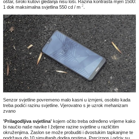
oštar, široki kutovi gledanja nisu loši. Razina kontrasta mjeri 1500:
2
1 dok maksimalna svjetlina 550 cd / m
.
Senzor svjetline povremeno malo kasni u izmjeni, osobito kada
treba podići razinu svjetline. Vjerovatno s je uzrok mehanizam
zvano
'Prilagodljiva svjetlina'
kojem očito treba određeno vrijeme kako
bi naučio naše navike I željene razine svjetline u različitim
okruženjima. Zaslon se može probuditi i dvostukim tapkanjme te
podržava do 10 simultanih dodira prstima. Preciznos i odziv su