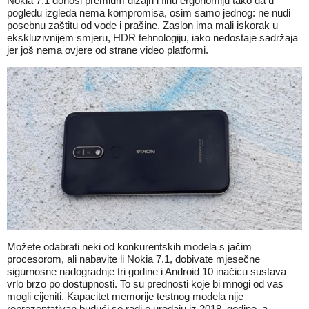
Nokia 7.1 donosi premium dizajn i finu ergonomiju tako da u
pogledu izgleda nema kompromisa, osim samo jednog: ne nudi
posebnu zaštitu od vode i prašine. Zaslon ima mali iskorak u
ekskluzivnijem smjeru, HDR tehnologiju, iako nedostaje sadržaja
jer još nema ovjere od strane video platformi.
Možete odabrati neki od konkurentskih modela s jačim
procesorom, ali nabavite li Nokia 7.1, dobivate mjesečne
sigurnosne nadogradnje tri godine i Android 10 inačicu sustava
vrlo brzo po dostupnosti. To su prednosti koje bi mnogi od vas
mogli cijeniti. Kapacitet memorije testnog modela nije
reprezentativan budući se radi o uređaju iz 2018. godine, a