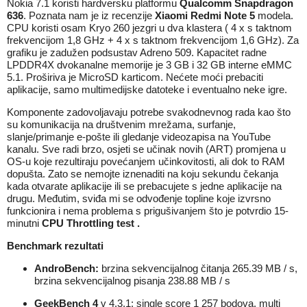
Nokia 7.1 koristi hardversku platformu
Qualcomm Snapdragon
636
. Poznata nam je iz recenzije
Xiaomi Redmi Note 5
modela.
CPU koristi osam Kryo 260 jezgri u dva klastera ( 4 x s taktnom
frekvencijom 1,8 GHz + 4 x s taktnom frekvencijom 1,6 GHz). Za
grafiku je zadužen podsustav Adreno 509. Kapacitet radne
LPDDR4X dvokanalne memorije je 3 GB i 32 GB interne eMMC
5.1. Proširiva je MicroSD karticom. Nećete moći prebaciti
aplikacije, samo multimedijske datoteke i eventualno neke igre.
Komponente zadovoljavaju potrebe svakodnevnog rada kao što
su komunikacija na društvenim mrežama, surfanje,
slanje/primanje e-pošte ili gledanje videozapisa na YouTube
kanalu. Sve radi brzo, osjeti se učinak novih (ART) promjena u
OS-u koje rezultiraju povećanjem učinkovitosti, ali dok to RAM
dopušta. Zato se nemojte iznenaditi na koju sekundu čekanja
kada otvarate aplikacije ili se prebacujete s jedne aplikacije na
drugu. Međutim, sviđa mi se odvođenje topline koje izvrsno
funkcionira i nema problema s prigušivanjem što je potvrdio 15-
minutni
CPU Throttling test
.
Benchmark rezultati
AndroBench:
brzina sekvencijalnog čitanja 265.39 MB / s,
brzina sekvencijalnog pisanja 238.88 MB / s
GeekBench 4
v 4.3.1: single score 1 257 bodova, multi