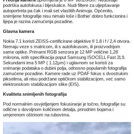
podrška autofokusa i bljeskalice. Nudi filtere za uljepšavanje
autoportreta pa čak i mali set vlastitih Animoja. Općenito,
snimljene fotografije nisu nimalo loše i Bothie' dobro funkcionira i
lijepa je razina zamućenja pozadine.
Glavna kamera
Nokia 7.1 koristi ZEISS-certificirane objektive f/ 1.8 i f / 2,4 otvora.
Nemaju veze s matricom, ili s autofokusom, ili proizvodnjom
same optike. Primarni RGB senzora je 12 MP veličine 1,28
mikrona, istih specifikacija poput Samsung ISOCELL Fast 2L9.
Sekundarni ima 5 MP ( 1.12μm) i uglavnom se koristi za
snimanje podataka o dubini polja, odnosno popularnih fotografija
zamućene pozadine. Kamere rade uz PDAF fokus s dvostrukim
pikselima, ali nisu podržane optičkom stabilizacijom, već samo
elektronskom stabilizacijom slike (EIS).
Kvaliteta snimljenih fotografija
Pod normalnim osvjetljenjem fokusiranje je točno, fotografije su
odlične s dovoljnom količinom detalja, prirodnim bojama i
umjerenom oštrinom na rubovima.