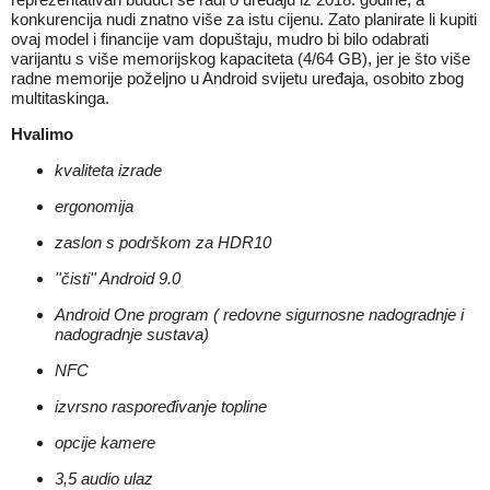
konkurencija nudi znatno više za istu cijenu. Zato planirate li kupiti
ovaj model i financije vam dopuštaju, mudro bi bilo odabrati
varijantu s više
memorijskog kapaciteta
(4/64 GB), jer je što više
radne memorije poželjno u Android svijetu uređaja, osobito zbog
multitaskinga.
Hvalimo
kvaliteta izrade
ergonomija
zaslon s podrškom za HDR10
''čisti'' Android 9.0
Android One program ( redovne sigurnosne nadogradnje i
nadogradnje sustava)
NFC
izvrsno raspoređivanje topline
opcije kamere
3,5 audio ulaz