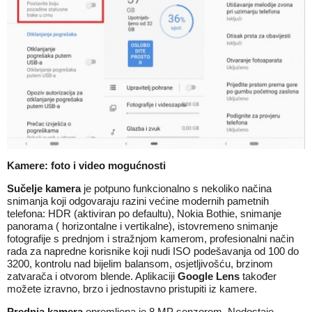
Kamere: foto i video mogućnosti
Sučelje kamera
je potpuno funkcionalno s nekoliko načina
snimanja koji odgovaraju razini većine modernih pametnih
telefona: HDR (aktiviran po defaultu), Nokia Bothie, snimanje
panorama ( horizontalne i vertikalne), istovremeno snimanje
fotografije s prednjom i stražnjom kamerom, profesionalni način
rada za napredne korisnike koji nudi ISO podešavanja od 100 do
3200, kontrolu nad bijelim balansom, osjetljivošću, brzinom
zatvarača i otvorom blende. Aplikaciji
Google Lens
također
možete izravno, brzo i jednostavno pristupiti iz kamere.
Prednja kamera
opremljena je 8 MP senzorom. Nedostaje