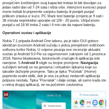
prosječnim korištenjem ovaj kapacitet trebao bi biti dovoljan za
jedan radni dan od 7-24 sata i ništa više. Intenzivni korisnici poput
mene trebali bi pripremite vanjsku bateriju ili ponijeti punjač
prilikom izlaska iz kuće. PC Mark test baterije izmjerio je 9 sati i
36 minuta neprekidne uporabe od 100 - 20 posto. Uključenom
punjaču od 18 W treba 2 sata I 4 min ute da napuni bateriju.
Operativni sustav i aplikacije
Nokia 7.1 pripada Android One taboru, pa je tako GUI gotovo
identičan izvornom Android sučelju s jedva primjetnom količinom
softvera tvrtke Nokia. U vrijeme pisanja ove recenzije aktualni
sustav je Android 9.0 Pie sa sigurnosnom zakrpom od 1.prosinca
2018. Nema bloatwarea, beskorisnih značajki ili aplikacija iste
namjene. S
Android 9
stigle su brojne promjene.
Navigacija
sučeljem temelji se na gestama i virtualnim tipkama koje su
također doživjele promjene. Tako je tipka "Početak" (Home)
poprimila ovalni oblik, dok je ona za prikaz nedavnih aplikacija
potpuno nestala. Tipka "Povratak" i dalje ostaje, ali samo kada ste
u nekoj drugoj aplikaciji, ne na početnim zaslonima.