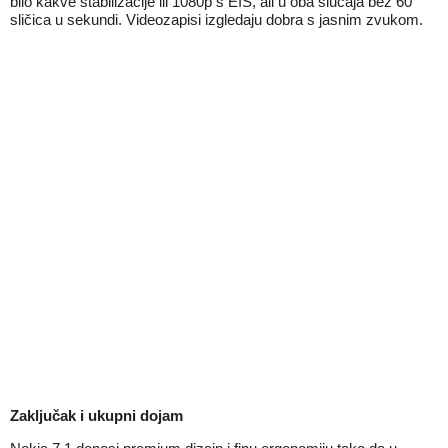
bilo kakve stabilizacije ili 1080p s EIS, ali u oba slučaja bez 60
sličica u sekundi. Videozapisi izgledaju dobra s jasnim zvukom.
Zaključak i ukupni dojam