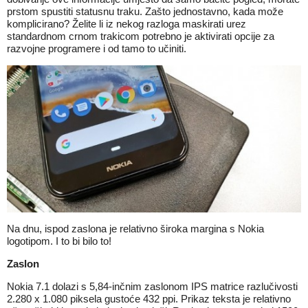
prstom spustiti statusnu traku. Zašto jednostavno, kada može
komplicirano? Želite li iz nekog razloga maskirati urez
standardnom crnom trakicom potrebno je aktivirati opcije za
razvojne programere i od tamo to učiniti.
Na dnu, ispod zaslona je relativno široka margina s Nokia
logotipom. I to bi bilo to!
Zaslon
Nokia 7.1 dolazi s 5,84-inčnim zaslonom IPS matrice razlučivosti
2.280 x 1.080 piksela gustoće 432 ppi. Prikaz teksta je relativno