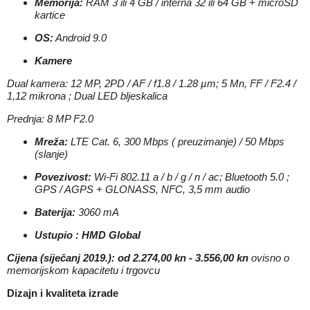
Memorija:
RAM 3 ili 4 GB / interna 32 ili 64 GB + microSD
kartice
OS:
Android 9.0
Kamere
Dual kamera: 12 MP, 2PD / AF / f1.8 / 1.28 µm; 5 Mn, FF / F2.4 /
1,12 mikrona ; Dual LED bljeskalica
Prednja: 8 MP F2.0
Mreža:
LTE Cat. 6, 300 Mbps ( preuzimanje) / 50 Mbps
(slanje)
Povezivost:
Wi-Fi 802.11 a / b / g / n / ac; Bluetooth 5.0 ;
GPS / AGPS + GLONASS, NFC, 3,5 mm audio
Baterija:
3060 mA
Ustupio :
HMD Global
Cijena (siječanj 2019.): od
2.274,00 kn - 3.556,00 kn
ovisno o
memorijskom kapacitetu i trgovcu
Dizajn i kvaliteta izrade