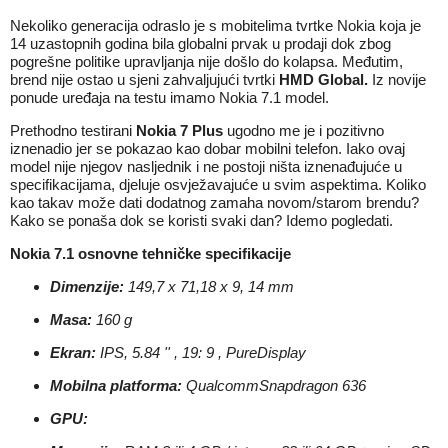
Nekoliko generacija odraslo je s mobitelima tvrtke Nokia koja je
14 uzastopnih godina bila globalni prvak u prodaji dok zbog
pogrešne politike upravljanja nije došlo do kolapsa. Međutim,
brend nije ostao u sjeni zahvaljujući tvrtki
HMD Global.
Iz novije
ponude uređaja na testu imamo Nokia 7.1 model.
Prethodno testirani
Nokia 7 Plus
ugodno me je i pozitivno
iznenadio jer se pokazao kao dobar mobilni telefon. Iako ovaj
model nije njegov nasljednik i ne postoji ništa iznenađujuće u
specifikacijama, djeluje osvježavajuće u svim aspektima. Koliko
kao takav može dati dodatnog zamaha novom/starom brendu?
Kako se ponaša dok se koristi svaki dan? Idemo pogledati.
Nokia 7.1 osnovne tehničke specifikacije
Dimenzije:
149,7 x 71,18 x 9, 14 mm
Masa:
160 g
Ekran:
IPS, 5.84 '' , 19: 9 , PureDisplay
Mobilna platforma:
QualcommSnapdragon 636
GPU: