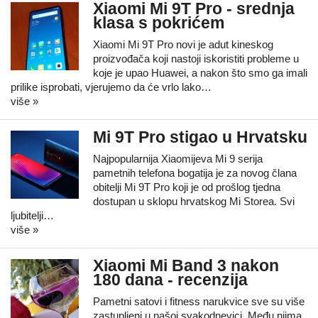
Xiaomi Mi 9T Pro - srednja
klasa s pokrićem
Xiaomi Mi 9T Pro novi je adut kineskog
proizvođača koji nastoji iskoristiti probleme u
koje je upao Huawei, a nakon što smo ga imali
prilike isprobati, vjerujemo da će vrlo lako…
više »
Mi 9T Pro stigao u Hrvatsku
Najpopularnija Xiaomijeva Mi 9 serija
pametnih telefona bogatija je za novog člana
obitelji Mi 9T Pro koji je od prošlog tjedna
dostupan u sklopu hrvatskog Mi Storea. Svi
ljubitelji…
više »
Xiaomi Mi Band 3 nakon
180 dana - recenzija
Pametni satovi i fitness narukvice sve su više
zastupljeni u našoj svakodnevici. Među njima