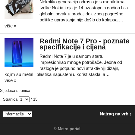
Nekoliko generacija odraslo je s mobitelima
tvrtke Nokia koja je 14 uzastopnih godina bila
globalni prvak u prodaji dok zbog pogrešne
politike upravljanja nije došlo do kolapsa.…
više »
Redmi Note 7 Pro - poznate
specifikacije i cijena
Redmi Note 7 je u samom startu
impresionirao mnoge potrošače. Jedna od
razloga je potpuno novi atraktivniji dizajn,
kojim su metal i plastika napušteni u korist stakla, a…
više »
Sljedeća stranica
Stranica
/ 15
Natrag na vrh ↑
©
Metro portal
.