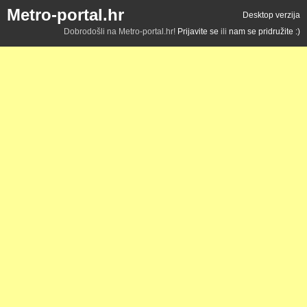
Metro-portal.hr
Desktop verzija
Dobrodošli na Metro-portal.hr!
Prijavite se
ili
nam se pridružite :)