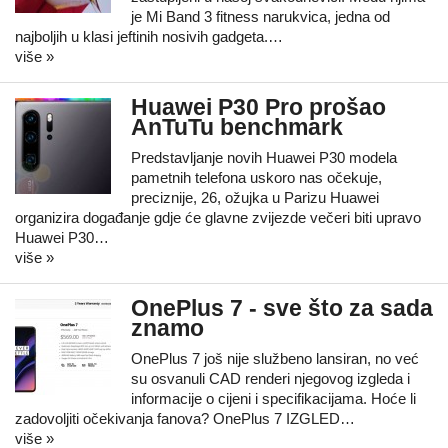
je Mi Band 3 fitness narukvica, jedna od
najboljih u klasi jeftinih nosivih gadgeta.…
više »
Huawei P30 Pro prošao
AnTuTu benchmark
Predstavljanje novih Huawei P30 modela
pametnih telefona uskoro nas očekuje,
preciznije, 26, ožujka u Parizu Huawei
organizira događanje gdje će glavne zvijezde večeri biti upravo
Huawei P30…
više »
OnePlus 7 - sve što za sada
znamo
OnePlus 7 još nije službeno lansiran, no već
su osvanuli CAD renderi njegovog izgleda i
informacije o cijeni i specifikacijama. Hoće li
zadovoljiti očekivanja fanova? OnePlus 7 IZGLED…
više »