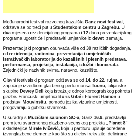
Međunarodni festival razvojnog kazališta
Ganz novi festival
,
održava se po treći put u
Studentskom centru u Zagrebu
. U
dva
mjeseca rezidencijalnog programa i
12
dana prezentacijskog
programa ugostit će i predstaviti umjetnike iz
devet
zemalja.
Prezentacijski program obuhvaća više od
30
različitih događanja,
od
rezidencija, radionica, prezentacija i umjetničkih
istraživačkih laboratorija do kazališnih i plesnih predstava,
performansa, projekcija, instalacija, izložbi i koncerata
.
Zajednički je nazivnik svima, naravno, kazalište.
Glavni festivalski program održava se od
14. do 22. rujna
, a
započinje izvedbom glazbenog performansa
Tuono
, talijanske
skupine
Dewey Dell
koja istražuje odnos koreografskog pokreta i
glazbe. Francuski umjetnici
Boris Gibé i Florent Hamon
u
predstavi
Mouvinsitu
, pomoću jezika vizualne umjetnosti,
progovaraju o gubitku stvarnosti.
U suradnji s
Muzičkim salonom SC-a
, Ganz
16.9.
predstavlja
premijeru svuremenog glazbeno-scenskog projekta
„Planet 8"
skladateljice
Mirele Ivičević,
koja u partituru upisuje određene
izvanglazbene elemente kao što su dijelovi rekvizite, definirane