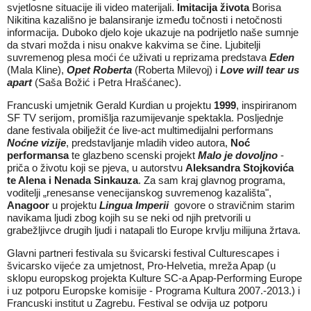
svjetlosne situacije ili video materijali.
Imitacija života
Borisa
Nikitina kazališno je balansiranje između točnosti i netočnosti
informacija. Duboko djelo koje ukazuje na podrijetlo naše sumnje
da stvari možda i nisu onakve kakvima se čine. Ljubitelji
suvremenog plesa moći će uživati u reprizama predstava
Eden
(Mala Kline),
Opet Roberta
(Roberta Milevoj) i
Love will tear us
apart
(Saša Božić i Petra Hrašćanec).
Francuski umjetnik Gerald Kurdian u projektu
1999
, inspiriranom
SF TV serijom, promišlja razumijevanje spektakla. Posljednje
dane festivala obilježit će live-act multimedijalni performans
Noćne vizije
, predstavljanje mladih video autora,
Noć
performansa
te glazbeno scenski projekt
Malo je dovoljno
-
priča o životu koji se pjeva, u autorstvu
Aleksandra Stojkovića
te Alena i Nenada Sinkauza
. Za sam kraj glavnog programa,
voditelji „renesanse venecijanskog suvremenog kazališta",
Anagoor
u projektu
Lingua Imperii
govore o stravičnim starim
navikama ljudi zbog kojih su se neki od njih pretvorili u
grabežljivce drugih ljudi i natapali tlo Europe krvlju milijuna žrtava.
Glavni partneri festivala su švicarski festival Culturescapes i
švicarsko vijeće za umjetnost, Pro-Helvetia, mreža Apap (u
sklopu europskog projekta Kulture SC-a Apap-Performing Europe
i uz potporu Europske komisije - Programa Kultura 2007.-2013.) i
Francuski institut u Zagrebu. Festival se odvija uz potporu