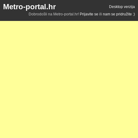
Metro-portal.hr
Desktop verzija
Dobrodošli na Metro-portal.hr!
Prijavite se
ili
nam se pridružite :)