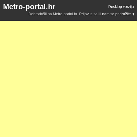
Metro-portal.hr
Desktop verzija
Dobrodošli na Metro-portal.hr!
Prijavite se
ili
nam se pridružite :)