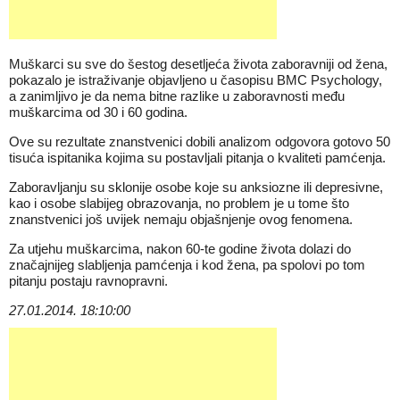
Muškarci su sve do šestog desetljeća života zaboravniji od žena,
pokazalo je istraživanje objavljeno u časopisu BMC Psychology,
a zanimljivo je da nema bitne razlike u zaboravnosti među
muškarcima od 30 i 60 godina.
Ove su rezultate znanstvenici dobili analizom odgovora gotovo 50
tisuća ispitanika kojima su postavljali pitanja o kvaliteti pamćenja.
Zaboravljanju su sklonije osobe koje su anksiozne ili depresivne,
kao i osobe slabijeg obrazovanja, no problem je u tome što
znanstvenici još uvijek nemaju objašnjenje ovog fenomena.
Za utjehu muškarcima, nakon 60-te godine života dolazi do
značajnijeg slabljenja pamćenja i kod žena, pa spolovi po tom
pitanju postaju ravnopravni.
27.01.2014. 18:10:00