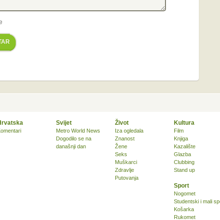
e
TAR
Hrvatska
Svijet
Život
Kultura
omentari
Metro World News
Iza ogledala
Film
Dogodilo se na
Znanost
Knjiga
današnji dan
Žene
Kazalište
Seks
Glazba
Muškarci
Clubbing
Zdravlje
Stand up
Putovanja
Sport
Nogomet
Studentski i mali sp
Košarka
Rukomet