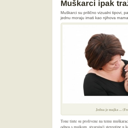
Muškarci ipak tr
Muškarci su prilično vizualni tipovi, 
jednu moraju imati kao njihova mam
Jedna je majka ... (Fr
Tone tinte su prolivene na temu muškaraca
odnos s majkom, stvarajući stereotipe u ko