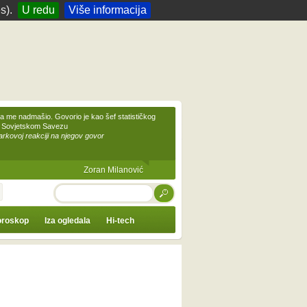
s).
U redu
Više informacija
 me nadmašio. Govorio je kao šef statističkog
 Sovjetskom Savezu
kovoj reakciji na njegov govor
Zoran Milanović
TRAŽI
roskop
Iza ogledala
Hi-tech