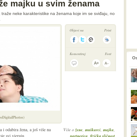
aže majku u svim ženama
pa traže neke karakteristike na ženama koje im se sviđaju, no
a
Objavi na
Print
Komentiraj
Font
prethodno
2
Os
eeDigitalPhotos)
 i odabira žena, a još više na
Više o
,
,
,
žene
muškarci
majka
je svi vjeruju.
,
partnerica
fizička sličnost