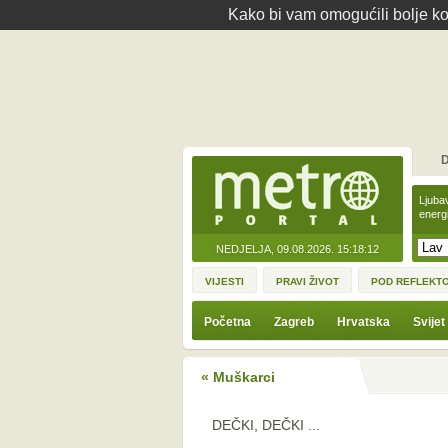
Kako bi vam omogućili bolje kor
D
Ljuba
energ
NEDJELJA, 09.08.2026.
15:18:12
VIJESTI
PRAVI ŽIVOT
POD REFLEKT
Početna
Zagreb
Hrvatska
Svijet
« Muškarci
DEČKI, DEČKI ...