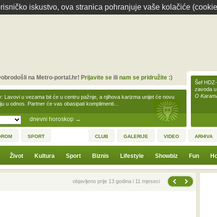
isničko iskustvo, ova stranica pohranjuje vaše kolačiće (cookie
obrodošli na Metro-portal.hr!
Prijavite se
ili
nam se pridružite :)
Šef HDZ-a
zavoda u
O Karamar
v: Lavovi u vezama bit će u centru pažnje, a njihova karizma unijet će novu
iju u odnos. Partner će vas obasipati komplimenti…
dnevni horoskop
→
OROM
SPORT
CLUB
GALERIJE
VIDEO
ARHIVA
Život
Kultura
Sport
Biznis
Lifestyle
Showbiz
Fun
Ho
Sljedeća vijest
Prethodna vijest
objavljeno prije 13 godina i 11 mjeseci