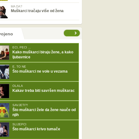
MA DA?
Muškarci tračaju više od žena
tranice
vojeno
ECI, PECI ...
Kako muškarci biraju žene, a kako
ljubavnice
E, TO NE
Što muškarci ne vole u vezama
OLALA
Kakav treba biti savršen muškarac
SAVJETI?!
Što muškarci žele da žene nauče od
njih
SLIJEPCI
Što muškarci krivo tumače