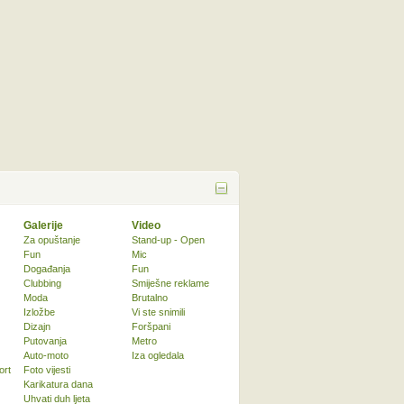
Galerije
Video
Za opuštanje
Stand-up - Open
Fun
Mic
Događanja
Fun
Clubbing
Smiješne reklame
Moda
Brutalno
Izložbe
Vi ste snimili
Dizajn
Foršpani
Putovanja
Metro
Auto-moto
Iza ogledala
ort
Foto vijesti
Karikatura dana
Uhvati duh ljeta