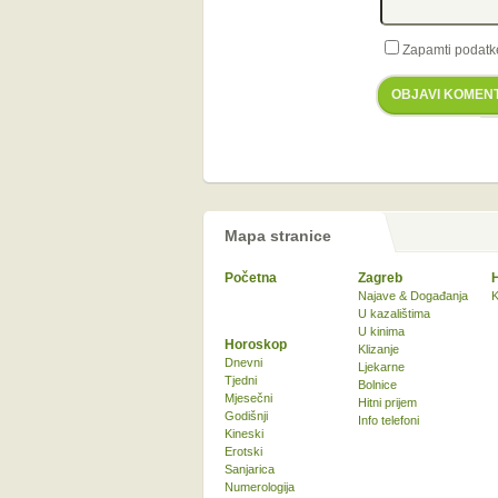
Zapamti podatk
OBJAVI KOMEN
Mapa stranice
Početna
Zagreb
Najave & Događanja
K
U kazalištima
U kinima
Horoskop
Klizanje
Dnevni
Ljekarne
Tjedni
Bolnice
Mjesečni
Hitni prijem
Godišnji
Info telefoni
Kineski
Erotski
Sanjarica
Numerologija