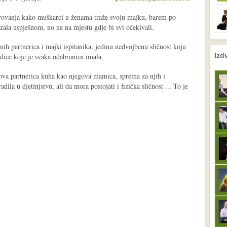
erovanja kako muškarci u ženama traže svoju majku, barem po
zala uspješnom, no ne na mjestu gdje bi svi očekivali.
h partnerica i majki ispitanika, jedinu nedvojbenu sličnost koju
nema prethodne s
sljedeće
Izd
dice koje je svaka odabranica imala.
ova partnerica kuha kao njegova mamica, sprema za njih i
ila u djetinjstvu, ali da mora postojati i fizička sličnost ... To je