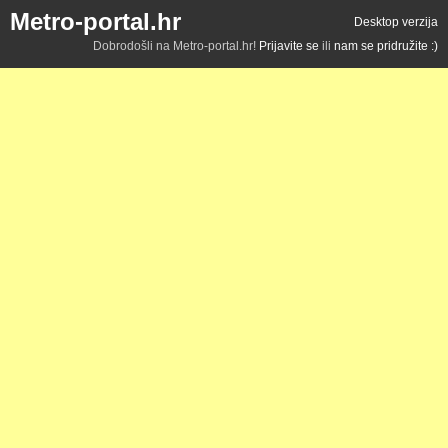
Metro-portal.hr
Desktop verzija
Dobrodošli na Metro-portal.hr!
Prijavite se
ili
nam se pridružite :)