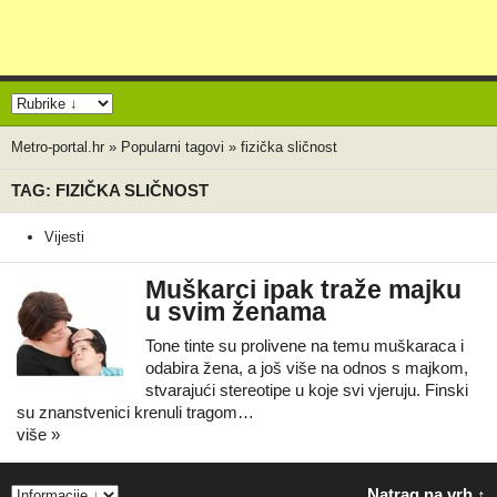
Metro-portal.hr
»
Popularni tagovi
»
fizička sličnost
TAG: FIZIČKA SLIČNOST
Vijesti
Muškarci ipak traže majku
u svim ženama
Tone tinte su prolivene na temu muškaraca i
odabira žena, a još više na odnos s majkom,
stvarajući stereotipe u koje svi vjeruju. Finski
su znanstvenici krenuli tragom…
više »
Natrag na vrh ↑