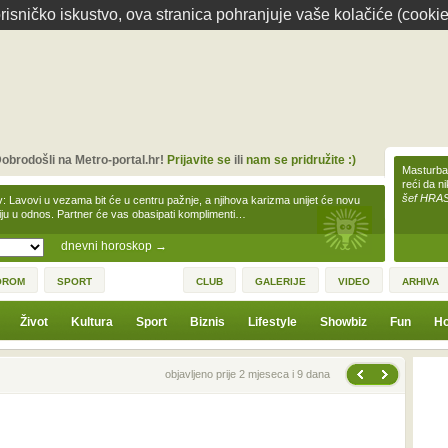
isničko iskustvo, ova stranica pohranjuje vaše kolačiće (cookie
obrodošli na Metro-portal.hr!
Prijavite se
ili
nam se pridružite :)
Masturbac
reći da n
šef HRA
v: Lavovi u vezama bit će u centru pažnje, a njihova karizma unijet će novu
iju u odnos. Partner će vas obasipati komplimenti…
dnevni horoskop
→
OROM
SPORT
CLUB
GALERIJE
VIDEO
ARHIVA
Život
Kultura
Sport
Biznis
Lifestyle
Showbiz
Fun
Ho
Sljedeća vijest
Prethodna vijest
objavljeno prije 2 mjeseca i 9 dana