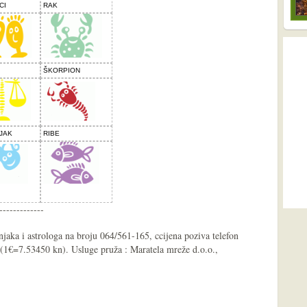
CI
RAK
ŠKORPION
JAK
RIBE
-------------
njaka i astrologa na broju 064/561-165, ccijena poziva telefon
1€=7.53450 kn). Usluge pruža : Maratela mreže d.o.o.,