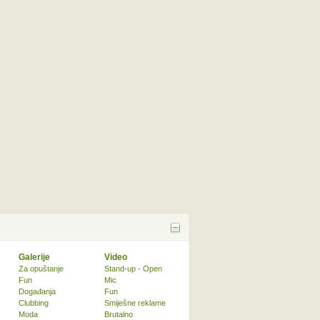
Galerije
Video
Za opuštanje
Stand-up - Open
Fun
Mic
Događanja
Fun
Clubbing
Smiješne reklame
Moda
Brutalno