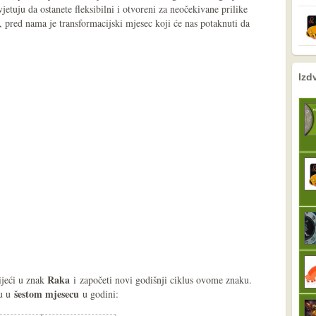
jetuju da ostanete fleksibilni i otvoreni za neočekivane prilike
, pred nama je transformacijski mjesec koji će nas potaknuti da
.
nema prethodne s
sljedeće
Izd
Raka
rijeći u znak
i
započeti novi godišnji ciklus ovome znaku.
šestom mjesecu
ku u
u godini: