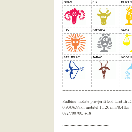
OVAN
BIK
BLIZAN
LAV
DJEVICA
VAGA
STRIJELAC
JARAC
VODEN
-----------------------------------------------
Sudbinu možete provjeriti kod tarot struč
0,93€/6,99kn mobitel 1,12€ min/8,41kn (
072/700700, +18
........................................