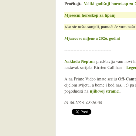
Pročitajte
Veliki godišnji horoskop za 
Mjesečni horoskop za lipanj
Ako ste nešto sanjali, pomoći će vam naš
Mjesečeve mijene u 2026
. godini
-------------------------------
Naklada Neptun
predstavlja vam novi h
Lege
nastavak serijala
Kirsten Callihan
-
Off-Cam
A na Prime Video imate seriju
cijelom svijetu, a bome i kod nas... ;) pa 
njihovoj stranici
pogodnosti na
.
01.06.2026. 08:26:00