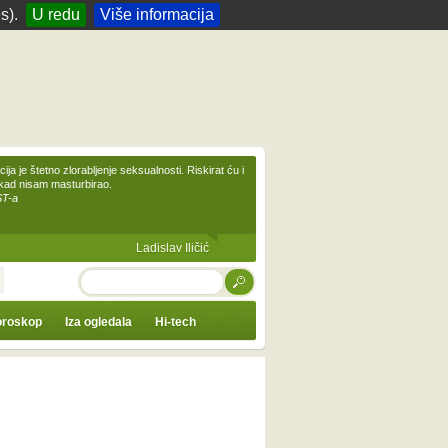
s).
U redu
Više informacija
ija je štetno zlorabljenje seksualnosti. Riskirat ću i
ikad nisam masturbirao.
ST-a
Ladislav Iličić
TRAŽI
roskop
Iza ogledala
Hi-tech