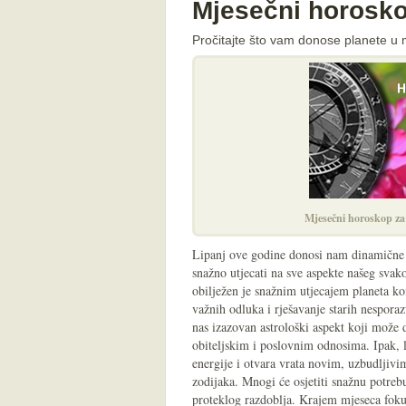
Mjesečni horosko
Pročitajte što vam donose planete u 
Mjesečni horoskop za 
Lipanj ove godine donosi nam dinamične
snažno utjecati na sve aspekte našeg sva
obilježen je snažnim utjecajem planeta k
važnih odluka i rješavanje starih nespor
nas izazovan astrološki aspekt koji može 
obiteljskim i poslovnim odnosima. Ipak, lj
energije i otvara vrata novim, uzbudljiv
zodijaka. Mnogi će osjetiti snažnu potreb
proteklog razdoblja. Krajem mjeseca fokus