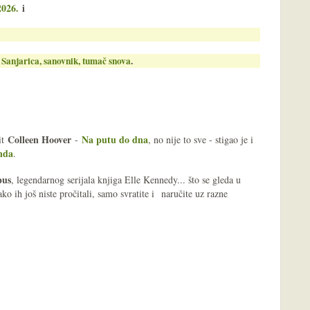
2026.
i
a
Sanjarica, sanovnik, tumač snova
.
Colleen Hoover
Na putu do dna
it
-
, no nije to sve - stigao je i
nda
.
pus
, legendarnog serijala knjiga Elle Kennedy... što se gleda u
ako ih još niste pročitali, samo svratite i
naručite uz razne