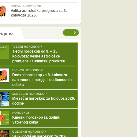
DNEVNI HOROSKOP
Velika astrološka prognoza za 6.
kolovoza 2026.
tranice
vojeno
TJEDNI HOROSKOP
Tjedni horoskop od 9. – 15.
kolovoza: velike astrološke
promjene i sudbinski preokreti
DNEVNI HOROSKOP
Dnevni horoskop za 8. kolovoza:
dan moćne energije i sudbonosnih
odluka
MJESEČNI HOROSKOP
Mjesečni horoskop za kolovoz 2026.
godine
HOROSKOP
Kineski horoskop za godinu
Vatrenog konja
GODIŠNJI HOROSKOP
Veliki godišnji horoskop za 2026.