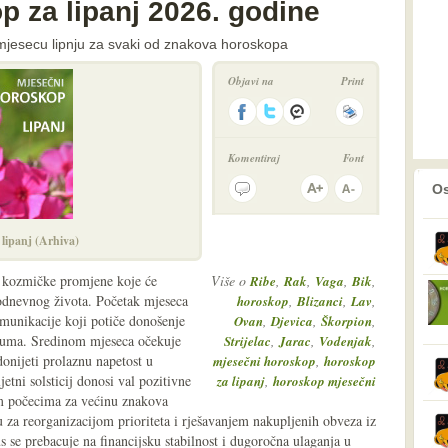
p za lipanj 2026. godine
mjesecu lipnju za svaki od znakova horoskopa
Objavi na
Print
Komentiraj
Font
prethodno
2
Os
lipanj (Arhiva)
 kozmičke promjene koje će
Više o
,
,
,
,
Ribe
Rak
Vaga
Bik
kodnevnog života. Početak mjeseca
,
,
,
horoskop
Blizanci
Lav
omunikacije koji potiče donošenje
,
,
,
Ovan
Djevica
Škorpion
azuma. Sredinom mjeseca očekuje
,
,
,
Strijelac
Jarac
Vodenjak
donijeti prolaznu napetost u
,
mjesečni horoskop
horoskop
etni solsticij donosi val pozitivne
,
za lipanj
horoskop mjesečni
im počecima za većinu znakova
u za reorganizacijom prioriteta i rješavanjem nakupljenih obveza iz
 se prebacuje na financijsku stabilnost i dugoročna ulaganja u