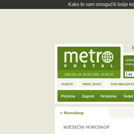
Kako bi vam omogućili bolje kor
D
Ljuba
energ
NEDJELJA, 09.08.2026.
14:06:50
VIJESTI
PRAVI ŽIVOT
POD REFLEKT
Početna
Zagreb
Hrvatska
Svijet
« Horoskop
MJESEČNI HOROSKOP