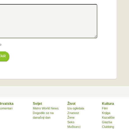
e
TAR
Hrvatska
Svijet
Život
Kultura
omentari
Metro World News
Iza ogledala
Film
Dogodilo se na
Znanost
Knjiga
današnji dan
Žene
Kazalište
Seks
Glazba
Muškarci
Clubbing