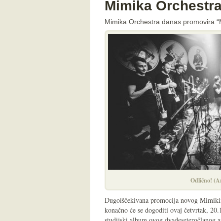
Mimika Orchestra
Mimika Orchestra danas promovira “M
Odlično! (A
Dugoiščekivana promocija novog Mimik
konačno će se dogoditi ovaj četvrtak, 20
studijski album ovog dvadeseteročlanog 