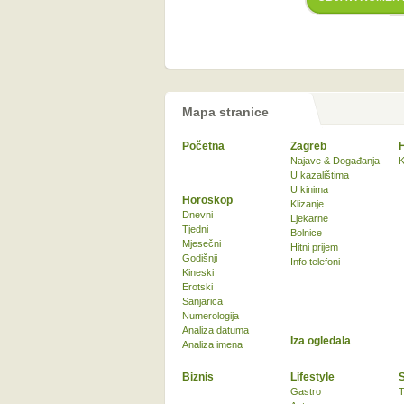
Mapa stranice
Početna
Zagreb
Najave & Događanja
K
U kazalištima
U kinima
Horoskop
Klizanje
Dnevni
Ljekarne
Tjedni
Bolnice
Mjesečni
Hitni prijem
Godišnji
Info telefoni
Kineski
Erotski
Sanjarica
Numerologija
Analiza datuma
Iza ogledala
Analiza imena
Biznis
Lifestyle
Gastro
T