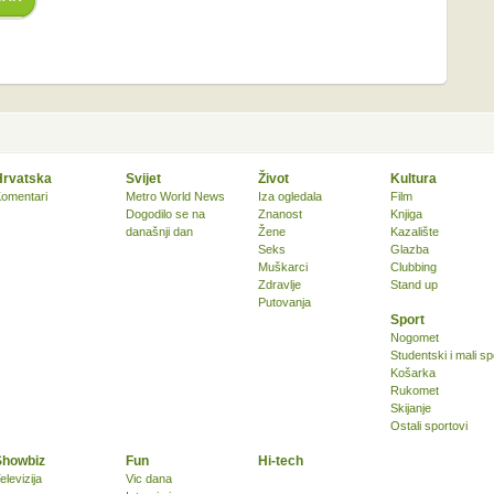
Hrvatska
Svijet
Život
Kultura
omentari
Metro World News
Iza ogledala
Film
Dogodilo se na
Znanost
Knjiga
današnji dan
Žene
Kazalište
Seks
Glazba
Muškarci
Clubbing
Zdravlje
Stand up
Putovanja
Sport
Nogomet
Studentski i mali sp
Košarka
Rukomet
Skijanje
Ostali sportovi
Showbiz
Fun
Hi-tech
elevizija
Vic dana