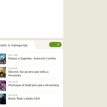
talo iz kategorije
KAJ IMA
Danas u Zagrebu - koncerti i svirke
NAJAVE
Electric Six po prvi put stižu u
Hrvatsku
NAJAVE
Portrayal of Guilt prvi put u Hrvatskoj
NAJAVE
Boris Štok u klubu SAX