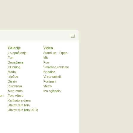
Galerije
Video
Za opuštanje
Stand-up - Open
Fun
Mic
Događanja
Fun
Clubbing
Smiješne reklame
Moda
Brutalno
Izložbe
Vi ste snimili
Dizajn
Foršpani
Putovanja
Metro
Auto-moto
Iza ogledala
ort
Foto vijesti
Karikatura dana
Uhvati duh ljeta
Uhvati duh ljeta 2010