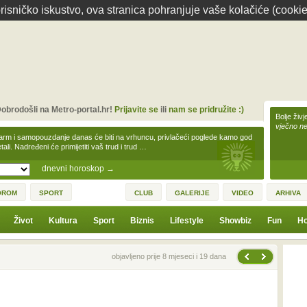
isničko iskustvo, ova stranica pohranjuje vaše kolačiće (cookie
obrodošli na Metro-portal.hr!
Prijavite se
ili
nam se pridružite :)
Bolje živj
vječno n
arm i samopouzdanje danas će biti na vrhuncu, privlačeći poglede kamo god
tali. Nadređeni će primijetiti vaš trud i trud …
dnevni horoskop
→
OROM
SPORT
CLUB
GALERIJE
VIDEO
ARHIVA
Život
Kultura
Sport
Biznis
Lifestyle
Showbiz
Fun
Ho
Sljedeća vijest
Prethodna vijest
objavljeno prije 8 mjeseci i 19 dana