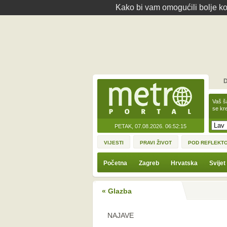
Kako bi vam omogućili bolje kor
D
Vaš š
se kre
PETAK, 07.08.2026.
06:52:15
VIJESTI
PRAVI ŽIVOT
POD REFLEKT
Početna
Zagreb
Hrvatska
Svijet
« Glazba
NAJAVE