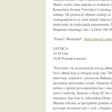
Murtić svjetlo dana ugledao je sredinom 
Koncertnoj dvorani Vatroslava Lisinskog
izdanju. Na promociji albuma očekuje se 
scenografijom te će osim stalnih članova o
elektronike do tradicijskih instrumenata.
Hangtime ticketinga, kao i u Dirty Old S
"Pustoš / Wasteland":
https://tinyurl.co
SATNICA:
19:30 Ulaz
20:00 Početak koncerta
"Pozivamo vas na promociju novog albu
Novi album kraj je trilogije koju čine "Di
mitovima, realnošću i prostorom Balkana i
suvremeni univerzalni čovjek. Smatram da
kultura i njenim povezanostima kao i onom
mitovi razdvoje. Koncert u Kinu SC bit ć
umjetnice Jiao Guo te videozidom Dinka D
Mimika orkestar sa specijalnim gostima n
povezuje suvremeni jazz i rock s bogatim 