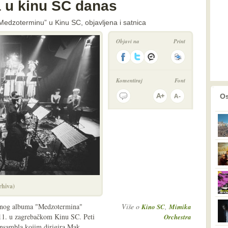
 u kinu SC danas
edzoterminu” u Kinu SC, objavljena i satnica
Objavi na
Print
Komentiraj
Font
prethodno
2
Os
rhiva)
inog albuma "Medzotermina"
Više o
,
Kino SC
Mimika
.11. u zagrebačkom Kinu SC. Peti
Orchestra
ansambla kojim dirigira Mak