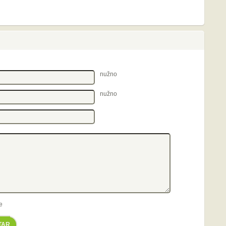
nužno
nužno
e
TAR