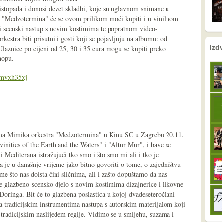
listopada i donosi devet skladbi, koje su uglavnom snimane u
. "Medzotermina" će se ovom prilikom moći kupiti i u vinilnom
i scenski nastup s novim kostimima te popratnom video-
rkestra biti prisutni i gosti koji se pojavljuju na albumu: od
nema prethodne s
sljedeće
Izd
 Ulaznice po cijeni od 25, 30 i 35 eura mogu se kupiti preko
hopu.
m/mvxh35xj
ma Mimika orkestra "Medzotermina" u Kinu SC u Zagrebu 20.11.
vinities of the Earth and the Waters" i "Altur Mur", i bave se
 Mediterana istražujući tko smo i što smo mi ali i tko je
 je u današnje vrijeme jako bitno govoriti o tome, o zajedništvu
e što nas doista čini sličnima, ali i zašto dopuštamo da nas
e glazbeno-scensko djelo s novim kostimima dizajnerice i likovne
oringa. Bit će to glazbena poslastica u kojoj dvadeseteročlani
a tradicijskim instrumentima nastupa s autorskim materijalom koji
tradicijskim naslijeđem regije. Vidimo se u smijehu, suzama i