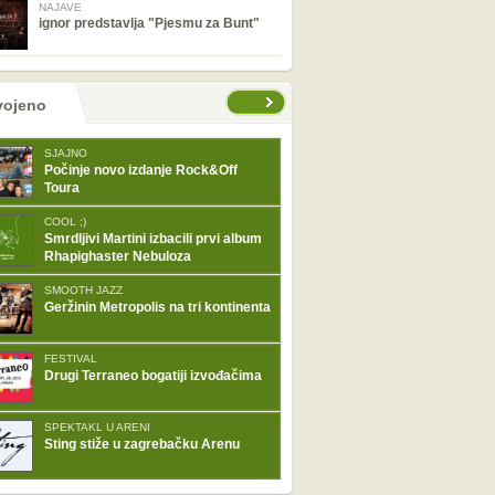
NAJAVE
ignor predstavlja "Pjesmu za Bunt"
tranice
vojeno
SJAJNO
Počinje novo izdanje Rock&Off
Toura
COOL ;)
Smrdljivi Martini izbacili prvi album
Rhapighaster Nebuloza
SMOOTH JAZZ
Geržinin Metropolis na tri kontinenta
FESTIVAL
Drugi Terraneo bogatiji izvođačima
SPEKTAKL U ARENI
Sting stiže u zagrebačku Arenu