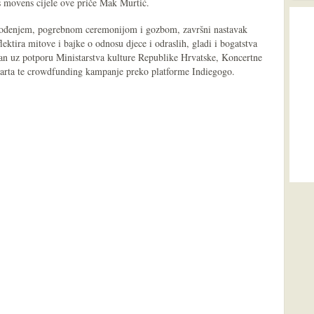
us movens cijele ove priče Mak Murtić.
 rođenjem, pogrebnom ceremonijom i gozbom, završni nastavak
ektira mitove i bajke o odnosu djece i odraslih, gladi i bogatstva
an uz potporu Ministarstva kulture Republike Hrvatske, Koncertne
narta te crowdfunding kampanje preko platforme Indiegogo.