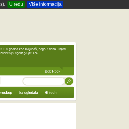
s).
U redu
Više informacija
eti 100 godina kao milijunaš, nego 7 dana u bijedi
ezadovoljni agent grupe TNT
Bob Rock
TRAŽI
roskop
Iza ogledala
Hi-tech